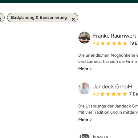
Badplanung & Badsanierung
Franke Raumwert
Durchschnittliche Bewe
4,8
19 
Die unendlichen Möglichkeiten m
und Laminat hat sich die Firma 
Mehr
Jandeck GmbH
Durchschnittliche Bewe
4,9
7 B
Die Ursprünge der Jandeck Gmb
Mit viel Tradition und in mittler
Mehr
baqua