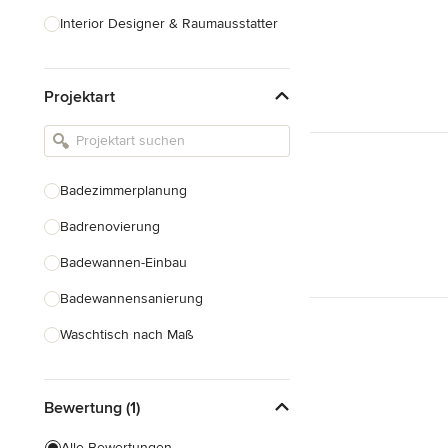
Interior Designer & Raumausstatter
Küchenplanung
Projektart
Landschaftsarchitekten
Armaturen & Sanitärbedarf
Beleuchtung
Badezimmerplanung
Einbauschränke
Badrenovierung
Alle anzeigen
Badewannen-Einbau
Badewannensanierung
Waschtisch nach Maß
Duscheinbau
Bewertung (1)
Gäste-WC Renovierung
Fugenlose Badezimmer
Alle Bewertungen