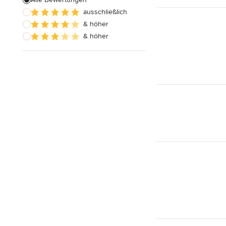
ausschließlich
Badezimmereinbau
& höher
& höher
Alle anzeigen