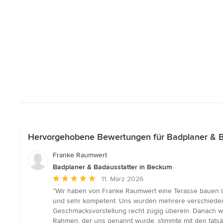
Hervorgehobene Bewertungen für Badplaner & B
Franke Raumwert
Badplaner & Badausstatter in Beckum
Durchschnittliche
11. März 2026
Bewertung:
“Wir haben von Franke Raumwert eine Terasse bauen la
5
und sehr kompetent. Uns wurden mehrere verschiedene 
von
Geschmacksvorstellung recht zügig überein. Danach wurd
5
Rahmen, der uns genannt wurde, stimmte mit den tatsä