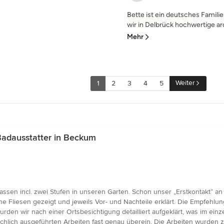
Bette ist ein deutsches Famil
wir in Delbrück hochwertige ar
Mehr
Weiter
1
2
3
4
5
adausstatter in Beckum
ssen incl. zwei Stufen in unseren Garten. Schon unser „Erstkontakt“ a
Fliesen gezeigt und jeweils Vor- und Nachteile erklärt. Die Empfehlu
en wir nach einer Ortsbesichtigung detailliert aufgeklärt, was im einzel
chlich ausgeführten Arbeiten fast genau überein. Die Arbeiten wurden 