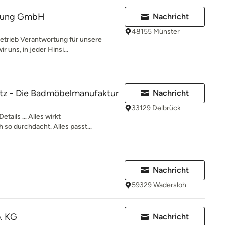
izung GmbH
Nachricht
48155 Münster
betrieb Verantwortung für unsere
 uns, in jeder Hinsi...
tz - Die Badmöbelmanufaktur
Nachricht
33129 Delbrück
Details … Alles wirkt
h so durchdacht. Alles passt...
Nachricht
59329 Wadersloh
. KG
Nachricht