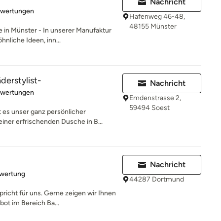
Nachricht
rtung: 5 von 5 Sternen
ewertungen
Hafenweg 46-48,
48155 Münster
 in Münster - In unserer Manufaktur
nliche Ideen, inn...
derstylist-
Nachricht
rtung: 5 von 5 Sternen
ewertungen
Emdenstrasse 2,
59494 Soest
es unser ganz persönlicher
iner erfrischenden Dusche in B...
Nachricht
rtung: 5 von 5 Sternen
ewertung
44287 Dortmund
pricht für uns. Gerne zeigen wir Ihnen
ot im Bereich Ba...