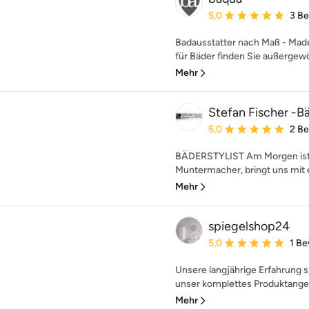
Durchschnittliche Bewe
5,0
3 B
Badausstatter nach Maß - Made
für Bäder finden Sie außergewöh
Mehr
Stefan Fischer -Bä
Durchschnittliche Bewe
5,0
2 B
BÄDERSTYLIST Am Morgen ist 
Muntermacher, bringt uns mit e
Mehr
spiegelshop24
Durchschnittliche Bewe
5,0
1 B
Unsere langjährige Erfahrung s
unser komplettes Produktangeb
Mehr