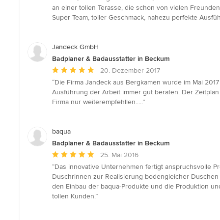
Sternen
an einer tollen Terasse, die schon von vielen Freun
Super Team, toller Geschmack, nahezu perfekte Ausfü
Jandeck GmbH
Badplaner & Badausstatter in Beckum
Durchschnittliche
20. Dezember 2017
Bewertung:
“Die Firma Jandeck aus Bergkamen wurde im Mai 2017 
5
Ausführung der Arbeit immer gut beraten. Der Zeitpla
von
Firma nur weiterempfehllen.....”
5
Sternen
baqua
Badplaner & Badausstatter in Beckum
Durchschnittliche
25. Mai 2016
Bewertung:
“Das innovative Unternehmen fertigt anspruchsvolle P
5
Duschrinnen zur Realisierung bodengleicher Duschen (
von
den Einbau der baqua-Produkte und die Produktion und
5
tollen Kunden.”
Sternen