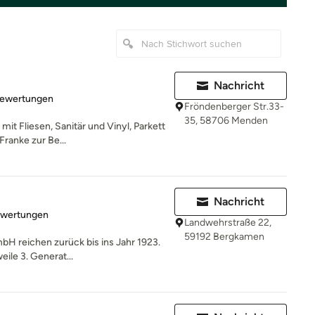
Nachricht
rtung: 4.8 von 5 Sternen
Bewertungen
Fröndenberger Str.33-
35, 58706 Menden
it Fliesen, Sanitär und Vinyl, Parkett
Franke zur Be...
Nachricht
rtung: 4.9 von 5 Sternen
ewertungen
Landwehrstraße 22,
59192 Bergkamen
H reichen zurück bis ins Jahr 1923.
weile 3. Generat...