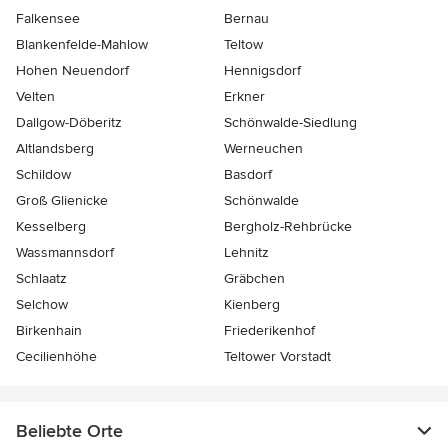
Falkensee
Bernau
Blankenfelde-Mahlow
Teltow
Hohen Neuendorf
Hennigsdorf
Velten
Erkner
Dallgow-Döberitz
Schönwalde-Siedlung
Altlandsberg
Werneuchen
Schildow
Basdorf
Groß Glienicke
Schönwalde
Kesselberg
Bergholz-Rehbrücke
Wassmannsdorf
Lehnitz
Schlaatz
Gräbchen
Selchow
Kienberg
Birkenhain
Friederikenhof
Cecilienhöhe
Teltower Vorstadt
Beliebte Orte