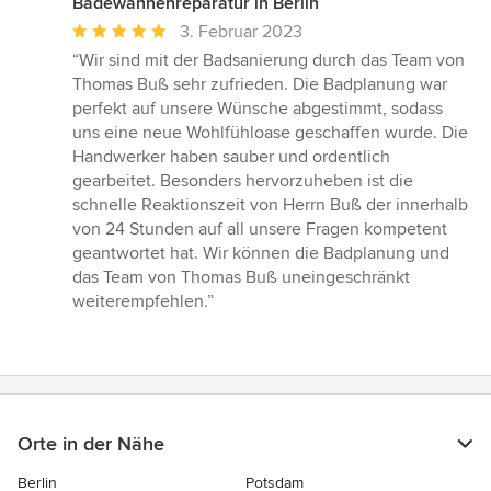
Badewannenreparatur in Berlin
Durchschnittliche
3. Februar 2023
Bewertung:
“Wir sind mit der Badsanierung durch das Team von
5
Thomas Buß sehr zufrieden. Die Badplanung war
von
perfekt auf unsere Wünsche abgestimmt, sodass
5
uns eine neue Wohlfühloase geschaffen wurde. Die
Sternen
Handwerker haben sauber und ordentlich
gearbeitet. Besonders hervorzuheben ist die
schnelle Reaktionszeit von Herrn Buß der innerhalb
von 24 Stunden auf all unsere Fragen kompetent
geantwortet hat. Wir können die Badplanung und
das Team von Thomas Buß uneingeschränkt
weiterempfehlen.”
Orte in der Nähe
Berlin
Potsdam