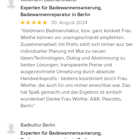
Experten für Badewannensanierung,
Badewannenreparatur in Berlin
Durchschnittliche
30. August 2024
Bewertung:
“Goldmann Badmanufaktur, bzw. ganz konkret Frau
5
Woithe können wir uneingeschränkt empfehlen.
von
Zusammenarbeit mit Profis zahlt sich immer aus: bei
5
individueller Planung mit Mut zu neuen
Sternen
Ideen/Technologien, Dialog und Abstimmung zu
besten Lösungen, transparente Preise und
ausgezeichnete Umsetzung durch absolute
Handwerksprofis - bestens koordiniert durch Frau
Woithe, die auch für uns immer erreichbar war. Das
hat Spaß gemacht und das Ergebnis ist einfach
wunderbar! Danke Frau Woithe. A&R. Pascotto,
Berlin”
Badkultur Berlin
Experten für Badewannensanierung,