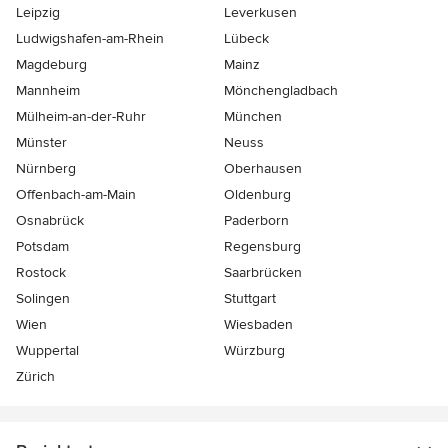
Leipzig
Leverkusen
Ludwigshafen-am-Rhein
Lübeck
Magdeburg
Mainz
Mannheim
Mönchen­gladbach
Mülheim-an-der-Ruhr
München
Münster
Neuss
Nürnberg
Oberhausen
Offenbach-am-Main
Oldenburg
Osnabrück
Paderborn
Potsdam
Regensburg
Rostock
Saarbrücken
Solingen
Stuttgart
Wien
Wiesbaden
Wuppertal
Würzburg
Zürich