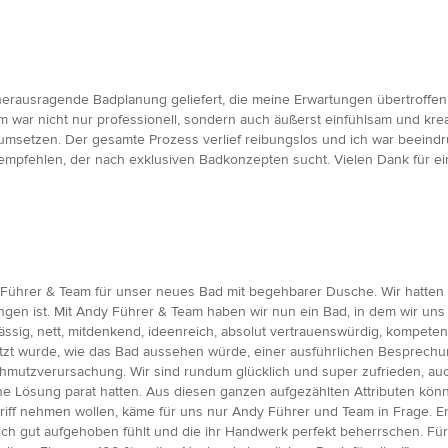
rausragende Badplanung geliefert, die meine Erwartungen übertroffen h
war nicht nur professionell, sondern auch äußerst einfühlsam und krea
umsetzen. Der gesamte Prozess verlief reibungslos und ich war beeindru
pfehlen, der nach exklusiven Badkonzepten sucht. Vielen Dank für ei
 Führer & Team für unser neues Bad mit begehbarer Dusche. Wir hatten
gen ist. Mit Andy Führer & Team haben wir nun ein Bad, in dem wir uns r
ssig, nett, mitdenkend, ideenreich, absolut vertrauenswürdig, kompetent,
ützt wurde, wie das Bad aussehen würde, einer ausführlichen Besprechun
mutzverursachung. Wir sind rundum glücklich und super zufrieden, au
ine Lösung parat hatten. Aus diesen ganzen aufgezählten Attributen kön
griff nehmen wollen, käme für uns nur Andy Führer und Team in Frage.
ich gut aufgehoben fühlt und die ihr Handwerk perfekt beherrschen. F