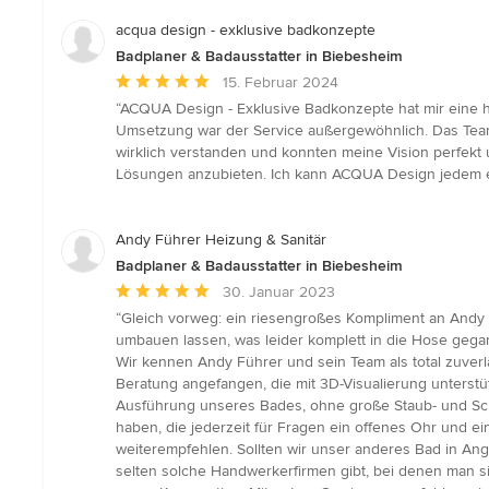
acqua design - exklusive badkonzepte
Badplaner & Badausstatter in Biebesheim
Durchschnittliche
15. Februar 2024
Bewertung:
“ACQUA Design - Exklusive Badkonzepte hat mir eine he
5
Umsetzung war der Service außergewöhnlich. Das Team 
von
wirklich verstanden und konnten meine Vision perfekt 
5
Lösungen anzubieten. Ich kann ACQUA Design jedem em
Sternen
Andy Führer Heizung & Sanitär
Badplaner & Badausstatter in Biebesheim
Durchschnittliche
30. Januar 2023
Bewertung:
“Gleich vorweg: ein riesengroßes Kompliment an Andy
5
umbauen lassen, was leider komplett in die Hose gegan
von
Wir kennen Andy Führer und sein Team als total zuverlä
5
Beratung angefangen, die mit 3D-Visualierung unterst
Sternen
Ausführung unseres Bades, ohne große Staub- und Sch
haben, die jederzeit für Fragen ein offenes Ohr und e
weiterempfehlen. Sollten wir unser anderes Bad in An
selten solche Handwerkerfirmen gibt, bei denen man s