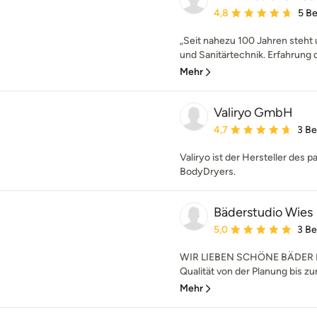
Durchschnittliche Bewe
4,8
5 B
„Seit nahezu 100 Jahren steht
und Sanitärtechnik. Erfahrung dü
Mehr
Valiryo GmbH
Durchschnittliche Bewe
4,7
3 B
Valiryo ist der Hersteller des p
BodyDryers.
Bäderstudio Wies
Durchschnittliche Bewe
5,0
3 B
WIR LIEBEN SCHÖNE BÄDER Ei
Qualität von der Planung bis zu
Mehr