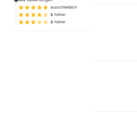
ausschließlich
Badezimmereinbau
& höher
& höher
Alle anzeigen