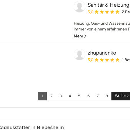
Sanitär & Heizun
Durchschnittliche Bewe
5,0
2 B
Heizung, Gas- und Wasserinsta
immer von einem erfahrenen F
Mehr
zhupanenko
Durchschnittliche Bewe
5,0
1 B
Weiter
1
2
3
4
5
6
7
8
adausstatter in Biebesheim