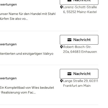
rtung: 4.8 von 5 Sternen
ewertungen
Lorenz-Schott-Straße
6, 55252 Mainz-Kastel
 unser Name für den Handel mit Stahl
rfen Sie also vo...
Nachricht
rtung: 4.7 von 5 Sternen
ewertungen
Robert-Bosch-Str.
20a, 64683 Einhausen
atentierten und einzigartigen Valiryo
Nachricht
rtung: 5 von 5 Sternen
ewertungen
Lange Straße 29, 60311
Frankfurt am Main
n Komplettbad von Wies bedeutet
r Realisierung vom Fac...