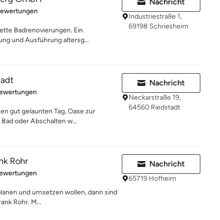
Nachricht
rtung: 5 von 5 Sternen
Bewertungen
Industriestraße 1,
69198 Schriesheim
lette Badrenovierungen. Ein
ung und Ausführung altersg...
tadt
Nachricht
rtung: 4.9 von 5 Sternen
Bewertungen
Neckarstraße 19,
64560 Riedstadt
inen gut gelaunten Tag, Oase zur
Bad oder Abschalten w...
nk Rohr
Nachricht
rtung: 4.6 von 5 Sternen
Bewertungen
65719 Hofheim
planen und umsetzen wollen, dann sind
rank Rohr. M...