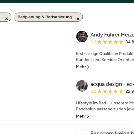
m
Badplanung & Badsanierung
Andy Führer Heizu
Durchschnittliche Bewe
5,0
34 
Erstklassige Qualität in Produ
Kunden- und Service-Orientieru
Mehr
acqua design - ex
Durchschnittliche Bewe
5,0
22 
Lifestyle im Bad .....unserem M
Baddesign passend zu den jewei
Mehr
Renodom Heidel