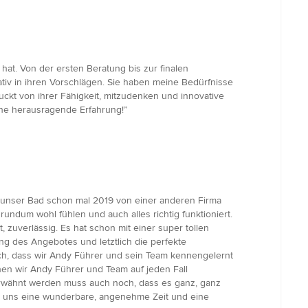
at. Von der ersten Beratung bis zur finalen
tiv in ihren Vorschlägen. Sie haben meine Bedürfnisse
ckt von ihrer Fähigkeit, mitzudenken und innovative
ne herausragende Erfahrung!”
 unser Bad schon mal 2019 von einer anderen Firma
undum wohl fühlen und auch alles richtig funktioniert.
 zuverlässig. Es hat schon mit einer super tollen
g des Angebotes und letztlich die perfekte
ch, dass wir Andy Führer und sein Team kennengelernt
nen wir Andy Führer und Team auf jeden Fall
 Erwähnt werden muss auch noch, dass es ganz, ganz
ür uns eine wunderbare, angenehme Zeit und eine