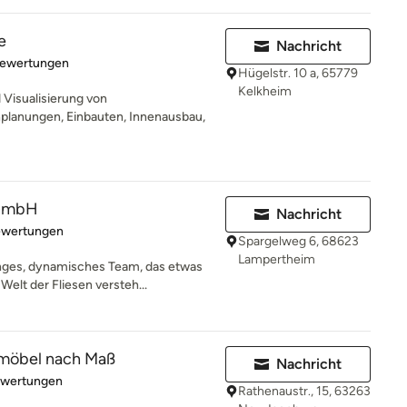
e
Nachricht
rtung: 4.9 von 5 Sternen
Bewertungen
Hügelstr. 10 a, 65779
Kelkheim
Visualisierung von
lanungen, Einbauten, Innenausbau,
 GmbH
Nachricht
rtung: 4.8 von 5 Sternen
ewertungen
Spargelweg 6, 68623
Lampertheim
nges, dynamisches Team, das etwas
elt der Fliesen versteh...
dmöbel nach Maß
Nachricht
rtung: 5 von 5 Sternen
ewertungen
Rathenaustr., 15, 63263