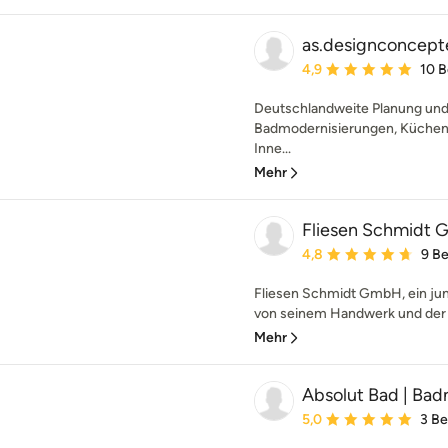
as.designconcept
Durchschnittliche Bewe
4,9
10 
Deutschlandweite Planung und 
Badmodernisierungen, Küchenp
Inne...
Mehr
Fliesen Schmidt
Durchschnittliche Bewe
4,8
9 B
Fliesen Schmidt GmbH, ein ju
von seinem Handwerk und der W
Mehr
Absolut Bad | Ba
Durchschnittliche Bewe
5,0
3 B