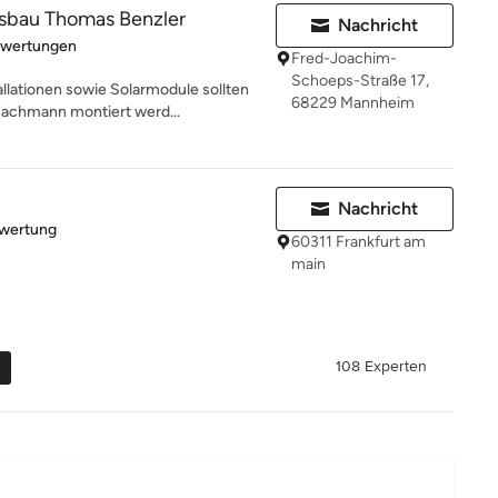
gsbau Thomas Benzler
Nachricht
rtung: 5 von 5 Sternen
ewertungen
Fred-Joachim-
Schoeps-Straße 17,
llationen sowie Solarmodule sollten
68229 Mannheim
achmann montiert werd...
Nachricht
rtung: 5 von 5 Sternen
ewertung
60311 Frankfurt am
main
108 Experten