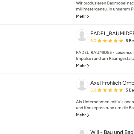
Wir produzieren Badmöbel nach
millimetergenau. In unserem Pr
Mehr
FADEL_RAUMIDEE
Durchschnittliche Bewe
5,0
6 B
FADEL_RAUMIDEE - Leidenschaft
Impulse rund um Raumgestaltun
Mehr
Axel Fröhlich Gm
Durchschnittliche Bewe
5,0
5 B
Als Unternehmen mit Visionen i
und Konzepten rund um die Bad
Mehr
Will - Bau und Bad