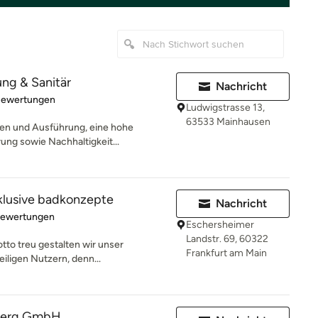
ng & Sanitär
Nachricht
rtung: 5 von 5 Sternen
Bewertungen
Ludwigstrasse 13,
63533 Mainhausen
kten und Ausführung, eine hohe
ng sowie Nachhaltigkeit...
klusive badkonzepte
Nachricht
rtung: 5 von 5 Sternen
Bewertungen
Eschersheimer
Landstr. 69, 60322
otto treu gestalten wir unser
Frankfurt am Main
ligen Nutzern, denn...
berg GmbH