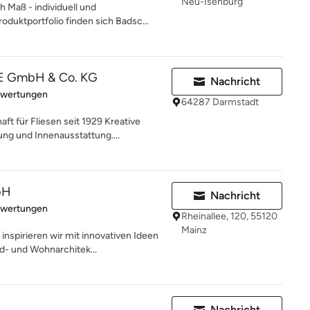
Neu-Isenburg
 Maß - individuell und
oduktportfolio finden sich Badsc...
 GmbH & Co. KG
Nachricht
rtung: 5 von 5 Sternen
ewertungen
64287 Darmstadt
 für Fliesen seit 1929 Kreative
g und Innenausstattung....
bH
Nachricht
rtung: 5 von 5 Sternen
ewertungen
Rheinallee, 120, 55120
Mainz
nspirieren wir mit innovativen Ideen
- und Wohnarchitek...
Nachricht