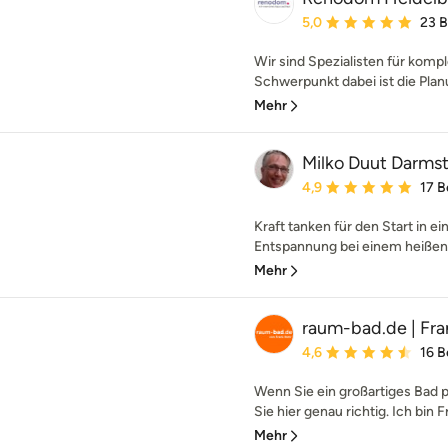
Durchschnittliche Bewe
5,0
23 
Wir sind Spezialisten für komp
Schwerpunkt dabei ist die Plan
Mehr
Milko Duut Darms
Durchschnittliche Bewe
4,9
17 
Kraft tanken für den Start in e
Entspannung bei einem heißen 
Mehr
raum-bad.de | Fra
Durchschnittliche Bewe
4,6
16 
Wenn Sie ein großartiges Bad 
Sie hier genau richtig. Ich bin F
Mehr