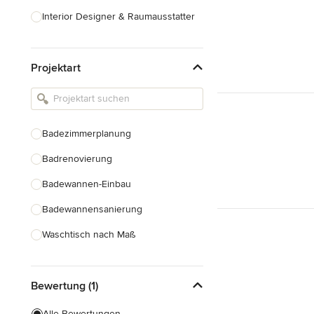
Interior Designer & Raumausstatter
Küchenplanung
Projektart
Landschaftsarchitekten
Armaturen & Sanitärbedarf
Beleuchtung
Badezimmerplanung
Einbauschränke
Badrenovierung
Alle anzeigen
Badewannen-Einbau
Badewannensanierung
Waschtisch nach Maß
Duscheinbau
Bewertung (1)
Gäste-WC Renovierung
Fugenlose Badezimmer
Alle Bewertungen