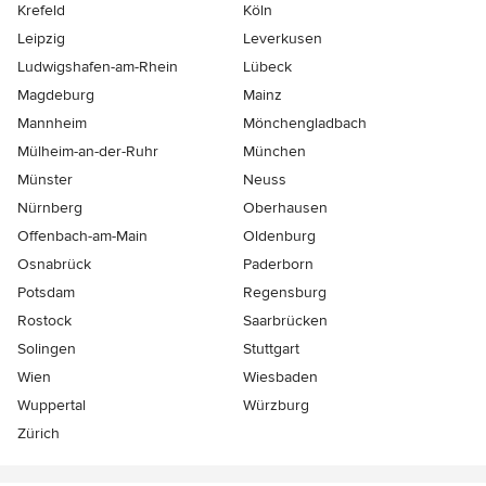
Krefeld
Köln
Leipzig
Leverkusen
Ludwigshafen-am-Rhein
Lübeck
Magdeburg
Mainz
Mannheim
Mönchen­gladbach
Mülheim-an-der-Ruhr
München
Münster
Neuss
Nürnberg
Oberhausen
Offenbach-am-Main
Oldenburg
Osnabrück
Paderborn
Potsdam
Regensburg
Rostock
Saarbrücken
Solingen
Stuttgart
Wien
Wiesbaden
Wuppertal
Würzburg
Zürich