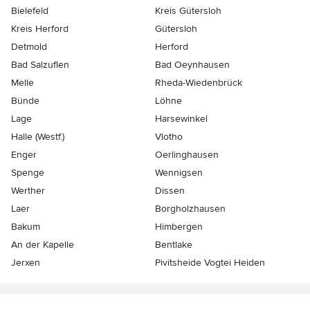
Bielefeld
Kreis Gütersloh
Kreis Herford
Gütersloh
Detmold
Herford
Bad Salzuflen
Bad Oeynhausen
Melle
Rheda-Wiedenbrück
Bünde
Löhne
Lage
Harsewinkel
Halle (Westf.)
Vlotho
Enger
Oerlinghausen
Spenge
Wennigsen
Werther
Dissen
Laer
Borgholzhausen
Bakum
Himbergen
An der Kapelle
Bentlake
Jerxen
Pivitsheide Vogtei Heiden