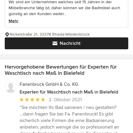
Wir sind ein Unternehmen welches seit 15 Jahren in der
Möbelbranche tätig ist, daher können wir die Badmöbel auch
günstig an den Kunden weiter...
Mehr
Nickelstraße 21, 33378 Rheda-Wiedenbrück
Nachricht
Hervorgehobene Bewertungen für Experten für
Waschtisch nach Maß in Bielefeld
Fanenbruck GmbH & Co. KG
Experten für Waschtisch nach Maß in Bielefeld
Durchschnittliche
2. Oktober 2021
Bewertung:
“Sie möchten Ihr Bad sanieren / neu gestalten?
5
...dann fragen Sie bei Fa. Fanenbruck! Es gibt
von
sicherlich viele Firmen die eine Badsanierung
5
anbieten, jedoch wenige die so professionell an
Sternen