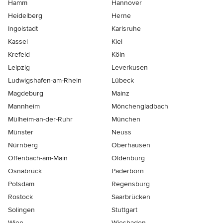
Hamm
Hannover
Heidelberg
Herne
Ingolstadt
Karlsruhe
Kassel
Kiel
Krefeld
Köln
Leipzig
Leverkusen
Ludwigshafen-am-Rhein
Lübeck
Magdeburg
Mainz
Mannheim
Mönchen­gladbach
Mülheim-an-der-Ruhr
München
Münster
Neuss
Nürnberg
Oberhausen
Offenbach-am-Main
Oldenburg
Osnabrück
Paderborn
Potsdam
Regensburg
Rostock
Saarbrücken
Solingen
Stuttgart
Wien
Wiesbaden