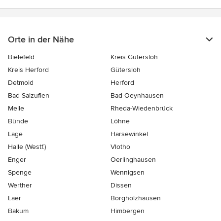
Orte in der Nähe
Bielefeld
Kreis Gütersloh
Kreis Herford
Gütersloh
Detmold
Herford
Bad Salzuflen
Bad Oeynhausen
Melle
Rheda-Wiedenbrück
Bünde
Löhne
Lage
Harsewinkel
Halle (Westf.)
Vlotho
Enger
Oerlinghausen
Spenge
Wennigsen
Werther
Dissen
Laer
Borgholzhausen
Bakum
Himbergen