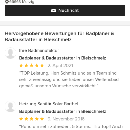
66663 Merzig
Nachricht
Hervorgehobene Bewertungen für Badplaner &
Badausstatter in Bleischmelz
Ihre Badmanufaktur
Badplaner & Badausstatter in Bleischmelz
Durchschnittliche
2. April 2021
Bewertung:
“TOP Leistung. Herr Schmitz und sein Team sind
5
sehr zuverlässig und sie haben unser Wellensbad
von
gemäß unseren Wünsche verwirklicht.”
5
Sternen
Heizung Sanitär Solar Barthel
Badplaner & Badausstatter in Bleischmelz
Durchschnittliche
9. November 2016
Bewertung:
“Rund um sehr zufrieden. 5 Sterne... Tip Top!! Auch