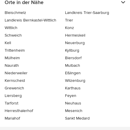
Orte in der Nähe
Bleischmelz
Landkreis Trier-Saarburg
Landkreis Bernkastel-Wittlich
Trier
Wittlich
Konz
Schweich
Hermeskeil
Kell
Neuerburg
Trittenheim
Kyllburg
Mülheim
Biersdorf
Naurath
Mulbach
Niederweiler
Eßlingen
Kernscheid
Wilzenburg
Grewenich
Karthaus
Liersberg
Feyen
Tarforst
Neuhaus
Herresthalerhof
Mesenich
Mariahof
Sankt Medard