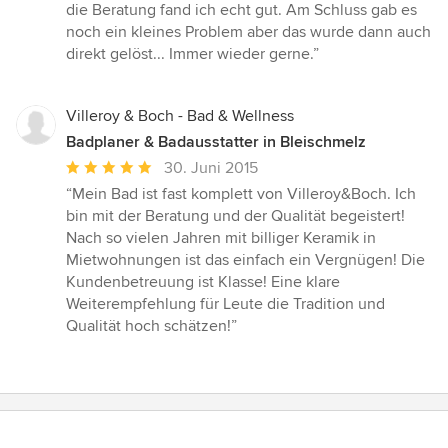
5
die Beratung fand ich echt gut. Am Schluss gab es
von
noch ein kleines Problem aber das wurde dann auch
5
direkt gelöst... Immer wieder gerne.”
Sternen
Villeroy & Boch - Bad & Wellness
Badplaner & Badausstatter in Bleischmelz
Durchschnittliche
30. Juni 2015
Bewertung:
“Mein Bad ist fast komplett von Villeroy&Boch. Ich
5
bin mit der Beratung und der Qualität begeistert!
von
Nach so vielen Jahren mit billiger Keramik in
5
Mietwohnungen ist das einfach ein Vergnügen! Die
Sternen
Kundenbetreuung ist Klasse! Eine klare
Weiterempfehlung für Leute die Tradition und
Qualität hoch schätzen!”