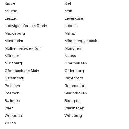
Kassel
Kiel
Krefeld
Köln
Leipzig
Leverkusen
Ludwigshafen-am-Rhein
Lübeck
Magdeburg
Mainz
Mannheim
Mönchen­gladbach
Mülheim-an-der-Ruhr
München
Münster
Neuss
Nürnberg
Oberhausen
Offenbach-am-Main
Oldenburg
Osnabrück
Paderborn
Potsdam
Regensburg
Rostock
Saarbrücken
Solingen
Stuttgart
Wien
Wiesbaden
Wuppertal
Würzburg
Zürich