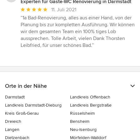
Experten für Gäste-WC Renovierung in Darmstadt
Durchschnittliche
11. Juli 2021
Bewertung:
“1a Bad-Renovierung, alles aus einer Hand, von der
5
Planung bis zur kompletten Ausführung. Wir können
von
wir dem gesamten Team ein 100% tiges Lob
5
aussprechen. Tolle Arbeit, vielen Dank Thorsten
Sternen
Leibfried, für unser schönes Bad.”
Orte in der Nähe
Darmstadt
Landkreis Offenbach
Landkreis Darmstadt-Dieburg
Landkreis Bergstraße
Kreis Groß-Gerau
Rüsselsheim
Dreieich
Bensheim
Langen
Neu-Isenburg
Dietzenbach
Mörfelden-Walldorf