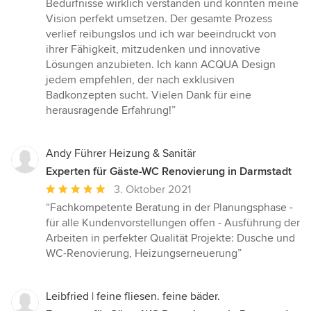
Bedürfnisse wirklich verstanden und konnten meine
Vision perfekt umsetzen. Der gesamte Prozess
verlief reibungslos und ich war beeindruckt von
ihrer Fähigkeit, mitzudenken und innovative
Lösungen anzubieten. Ich kann ACQUA Design
jedem empfehlen, der nach exklusiven
Badkonzepten sucht. Vielen Dank für eine
herausragende Erfahrung!”
Andy Führer Heizung & Sanitär
Experten für Gäste-WC Renovierung in Darmstadt
Durchschnittliche
3. Oktober 2021
Bewertung:
“Fachkompetente Beratung in der Planungsphase -
5
für alle Kundenvorstellungen offen - Ausführung der
von
Arbeiten in perfekter Qualität Projekte: Dusche und
5
WC-Renovierung, Heizungserneuerung”
Sternen
Leibfried | feine fliesen. feine bäder.