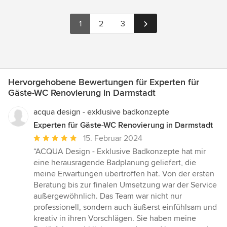
1
2
3
Hervorgehobene Bewertungen für Experten für
Gäste-WC Renovierung in Darmstadt
acqua design - exklusive badkonzepte
Experten für Gäste-WC Renovierung in Darmstadt
Durchschnittliche
15. Februar 2024
Bewertung:
“ACQUA Design - Exklusive Badkonzepte hat mir
5
eine herausragende Badplanung geliefert, die
von
meine Erwartungen übertroffen hat. Von der ersten
5
Beratung bis zur finalen Umsetzung war der Service
Sternen
außergewöhnlich. Das Team war nicht nur
professionell, sondern auch äußerst einfühlsam und
kreativ in ihren Vorschlägen. Sie haben meine