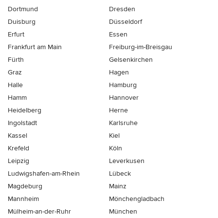
Dortmund
Dresden
Duisburg
Düsseldorf
Erfurt
Essen
Frankfurt am Main
Freiburg-im-Breisgau
Fürth
Gelsenkirchen
Graz
Hagen
Halle
Hamburg
Hamm
Hannover
Heidelberg
Herne
Ingolstadt
Karlsruhe
Kassel
Kiel
Krefeld
Köln
Leipzig
Leverkusen
Ludwigshafen-am-Rhein
Lübeck
Magdeburg
Mainz
Mannheim
Mönchen­gladbach
Mülheim-an-der-Ruhr
München