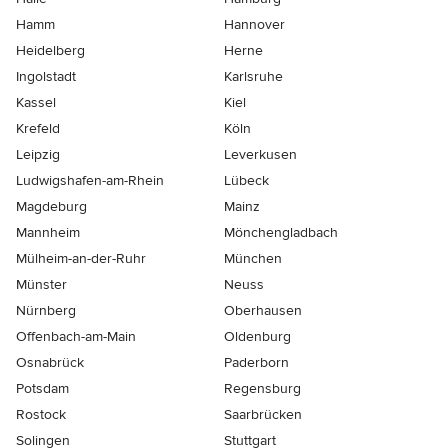
Hamm
Hannover
Heidelberg
Herne
Ingolstadt
Karlsruhe
Kassel
Kiel
Krefeld
Köln
Leipzig
Leverkusen
Ludwigshafen-am-Rhein
Lübeck
Magdeburg
Mainz
Mannheim
Mönchen­gladbach
Mülheim-an-der-Ruhr
München
Münster
Neuss
Nürnberg
Oberhausen
Offenbach-am-Main
Oldenburg
Osnabrück
Paderborn
Potsdam
Regensburg
Rostock
Saarbrücken
Solingen
Stuttgart