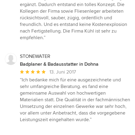
5
ergänzt. Dadurch entstand ein tolles Konzept. Die
Sternen
Kollegen der Firma sowie Fliesenleger arbeiteten
rücksichtsvoll, sauber, zügig, ordentlich und
freundlich. Und es entstand keine Kostenexplosion
nach Fertigstellung. Die Firma Kühl ist sehr zu
empfehlen.”
STONEWATER
Badplaner & Badausstatter in Dohna
Durchschnittliche
13. Juni 2017
Bewertung:
“Ich bedanke mich für eine ausgezeichnete und
5
sehr umfangreiche Beratung. es fand eine
von
gemeinsame Auswahl von hochwertigen
5
Materialien statt. Die Qualität in der fachmännischen
Sternen
Umsetzung der einzelnen Gewerke war sehr hoch,
vor allem unter Anbetracht, dass die vorgegebene
Leistungszeit eingehalten wurde.”