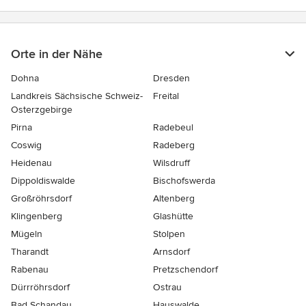
Orte in der Nähe
Dohna
Dresden
Landkreis Sächsische Schweiz-
Freital
Osterzgebirge
Pirna
Radebeul
Coswig
Radeberg
Heidenau
Wilsdruff
Dippoldiswalde
Bischofswerda
Großröhrsdorf
Altenberg
Klingenberg
Glashütte
Mügeln
Stolpen
Tharandt
Arnsdorf
Rabenau
Pretzschendorf
Dürrröhrsdorf
Ostrau
Bad Schandau
Hauswalde