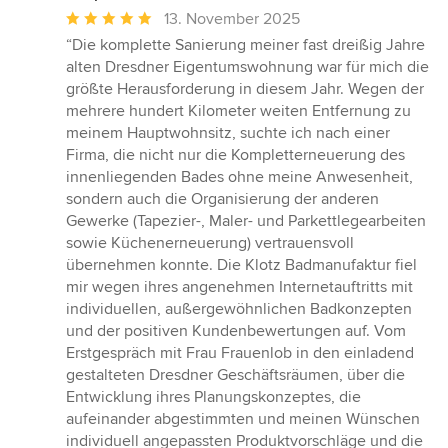
Durchschnittliche
13. November 2025
Bewertung:
“Die komplette Sanierung meiner fast dreißig Jahre
5
alten Dresdner Eigentumswohnung war für mich die
von
größte Herausforderung in diesem Jahr. Wegen der
5
mehrere hundert Kilometer weiten Entfernung zu
Sternen
meinem Hauptwohnsitz, suchte ich nach einer
Firma, die nicht nur die Kompletterneuerung des
innenliegenden Bades ohne meine Anwesenheit,
sondern auch die Organisierung der anderen
Gewerke (Tapezier-, Maler- und Parkettlegearbeiten
sowie Küchenerneuerung) vertrauensvoll
übernehmen konnte. Die Klotz Badmanufaktur fiel
mir wegen ihres angenehmen Internetauftritts mit
individuellen, außergewöhnlichen Badkonzepten
und der positiven Kundenbewertungen auf. Vom
Erstgespräch mit Frau Frauenlob in den einladend
gestalteten Dresdner Geschäftsräumen, über die
Entwicklung ihres Planungskonzeptes, die
aufeinander abgestimmten und meinen Wünschen
individuell angepassten Produktvorschläge und die