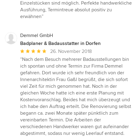
Einzelstücken sind möglich. Perfekte handwerkliche
Ausführung, Termintreue absolut positiv zu
erwähnen”
Demmel GmbH
Badplaner & Badausstatter in Dorfen
Durchschnittliche
26. November 2018
Bewertung:
“Nach dem Besuch mehrerer Badausstellungen bin
5
ich spontan und ohne Termin zur Firma Demmel
von
gefahren. Dort wurde ich sehr freundlich von der
5
Innenarchitektin Frau Gaßl begrüßt, die sich sofort
Sternen
viel Zeit für mich genommen hat. Noch in der
gleichen Woche hatte ich eine erste Planung mit
Kostenvoranschlag. Beides hat mich überzeugt und
ich habe den Auftrag erteilt. Die Renovierung selbst
begann ca. zwei Monate später pünktlich zum
vereinbarten Termin. Die Arbeiten der
verschiedenen Handwerker waren gut aufeinander
abgestimmt, sodass nur wenig Leerlauf entstand.