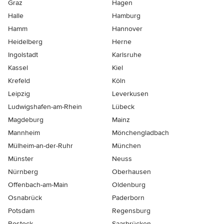
Graz
Hagen
Halle
Hamburg
Hamm
Hannover
Heidelberg
Herne
Ingolstadt
Karlsruhe
Kassel
Kiel
Krefeld
Köln
Leipzig
Leverkusen
Ludwigshafen-am-Rhein
Lübeck
Magdeburg
Mainz
Mannheim
Mönchen­gladbach
Mülheim-an-der-Ruhr
München
Münster
Neuss
Nürnberg
Oberhausen
Offenbach-am-Main
Oldenburg
Osnabrück
Paderborn
Potsdam
Regensburg
Rostock
Saarbrücken