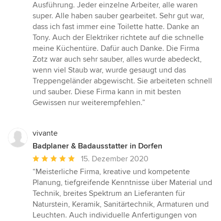
Sternen
Ausführung. Jeder einzelne Arbeiter, alle waren
super. Alle haben sauber gearbeitet. Sehr gut war,
dass ich fast immer eine Toilette hatte. Danke an
Tony. Auch der Elektriker richtete auf die schnelle
meine Küchentüre. Dafür auch Danke. Die Firma
Zotz war auch sehr sauber, alles wurde abedeckt,
wenn viel Staub war, wurde gesaugt und das
Treppengeländer abgewischt. Sie arbeiteten schnell
und sauber. Diese Firma kann in mit besten
Gewissen nur weiterempfehlen.”
vivante
Badplaner & Badausstatter in Dorfen
Durchschnittliche
15. Dezember 2020
Bewertung:
“Meisterliche Firma, kreative und kompetente
5
Planung, tiefgreifende Kenntnisse über Material und
von
Technik, breites Spektrum an Lieferanten für
5
Naturstein, Keramik, Sanitärtechnik, Armaturen und
Sternen
Leuchten. Auch individuelle Anfertigungen von