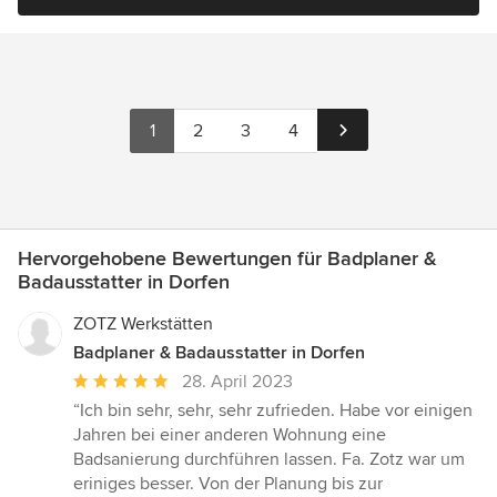
1
2
3
4
Hervorgehobene Bewertungen für Badplaner &
Badausstatter in Dorfen
ZOTZ Werkstätten
Badplaner & Badausstatter in Dorfen
Durchschnittliche
28. April 2023
Bewertung:
“Ich bin sehr, sehr, sehr zufrieden. Habe vor einigen
5
Jahren bei einer anderen Wohnung eine
von
Badsanierung durchführen lassen. Fa. Zotz war um
5
eriniges besser. Von der Planung bis zur