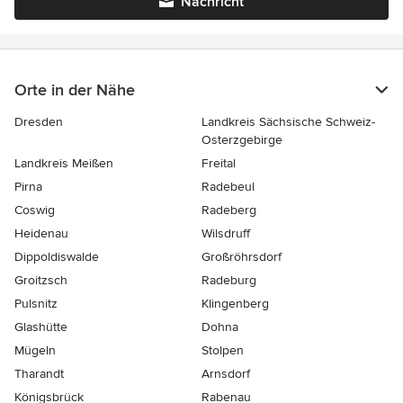
Nachricht
Orte in der Nähe
Dresden
Landkreis Sächsische Schweiz-
Osterzgebirge
Landkreis Meißen
Freital
Pirna
Radebeul
Coswig
Radeberg
Heidenau
Wilsdruff
Dippoldiswalde
Großröhrsdorf
Groitzsch
Radeburg
Pulsnitz
Klingenberg
Glashütte
Dohna
Mügeln
Stolpen
Tharandt
Arnsdorf
Königsbrück
Rabenau