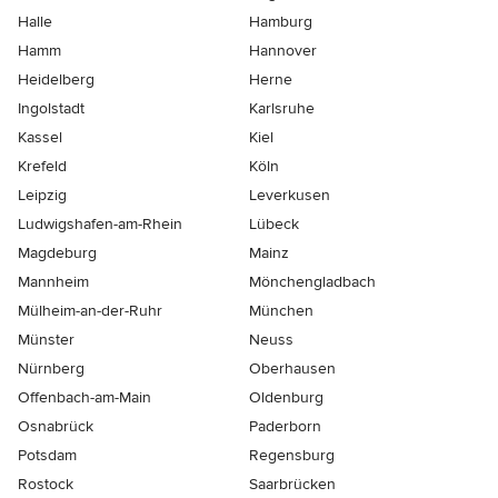
Halle
Hamburg
Hamm
Hannover
Heidelberg
Herne
Ingolstadt
Karlsruhe
Kassel
Kiel
Krefeld
Köln
Leipzig
Leverkusen
Ludwigshafen-am-Rhein
Lübeck
Magdeburg
Mainz
Mannheim
Mönchen­gladbach
Mülheim-an-der-Ruhr
München
Münster
Neuss
Nürnberg
Oberhausen
Offenbach-am-Main
Oldenburg
Osnabrück
Paderborn
Potsdam
Regensburg
Rostock
Saarbrücken