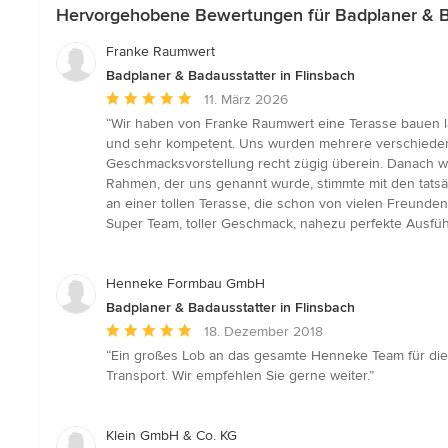
Hervorgehobene Bewertungen für Badplaner & Ba
Franke Raumwert
Badplaner & Badausstatter in Flinsbach
Durchschnittliche
11. März 2026
Bewertung:
“Wir haben von Franke Raumwert eine Terasse bauen la
5
und sehr kompetent. Uns wurden mehrere verschiedene 
von
Geschmacksvorstellung recht zügig überein. Danach wurd
5
Rahmen, der uns genannt wurde, stimmte mit den tatsä
Sternen
an einer tollen Terasse, die schon von vielen Freun
Super Team, toller Geschmack, nahezu perfekte Ausfü
Henneke Formbau GmbH
Badplaner & Badausstatter in Flinsbach
Durchschnittliche
18. Dezember 2018
Bewertung:
“Ein großes Lob an das gesamte Henneke Team für die 
5
Transport. Wir empfehlen Sie gerne weiter.”
von
5
Sternen
Klein GmbH & Co. KG