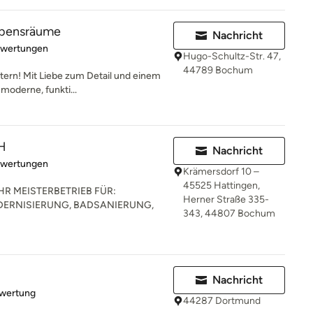
ebensräume
Nachricht
rtung: 5 von 5 Sternen
ewertungen
Hugo-Schultz-Str. 47,
44789 Bochum
stern! Mit Liebe zum Detail und einem
moderne, funkti...
H
Nachricht
rtung: 5 von 5 Sternen
ewertungen
Krämersdorf 10 –
45525 Hattingen,
R MEISTERBETRIEB FÜR:
Herner Straße 335-
ERNISIERUNG, BADSANIERUNG,
343, 44807 Bochum
Nachricht
rtung: 5 von 5 Sternen
ewertung
44287 Dortmund