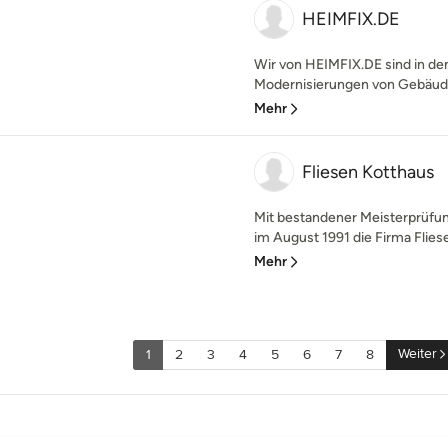
HEIMFIX.DE
Wir von HEIMFIX.DE sind in de
Modernisierungen von Gebäuden
Mehr
Fliesen Kotthaus
Mit bestandener Meisterprüfun
im August 1991 die Firma Fliese
Mehr
Weiter
1
2
3
4
5
6
7
8