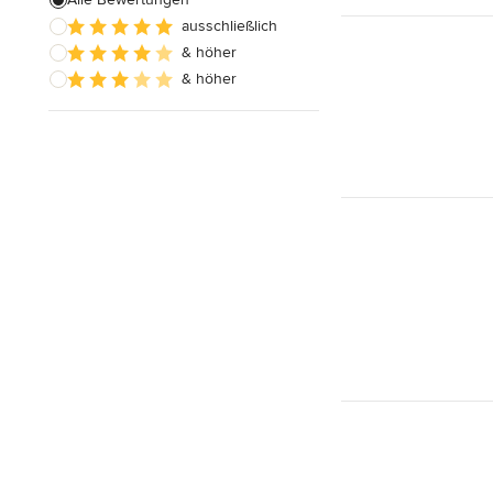
ausschließlich
Badezimmereinbau
& höher
& höher
Alle anzeigen