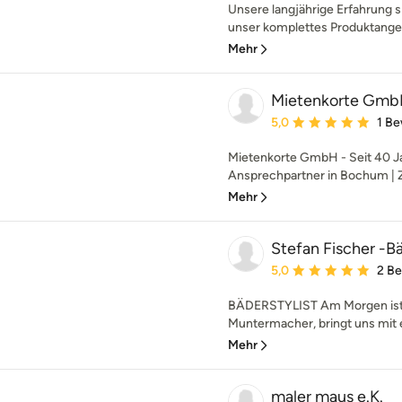
Unsere langjährige Erfahrung s
unser komplettes Produktangeb
Mehr
Mietenkorte Gm
Durchschnittliche Bewe
5,0
1 B
Mietenkorte GmbH - Seit 40 J
Ansprechpartner in Bochum |
Mehr
Stefan Fischer -Bä
Durchschnittliche Bewe
5,0
2 B
BÄDERSTYLIST Am Morgen ist 
Muntermacher, bringt uns mit e
Mehr
maler maus e.K.