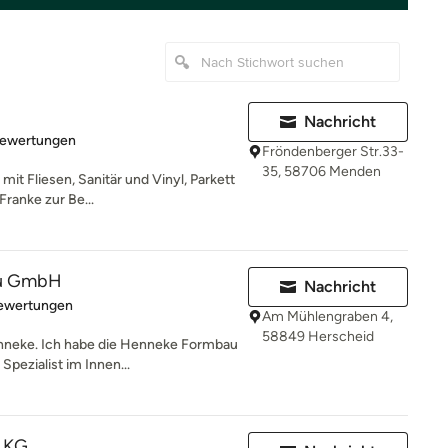
Nachricht
rtung: 4.8 von 5 Sternen
Bewertungen
Fröndenberger Str.33-
35, 58706 Menden
it Fliesen, Sanitär und Vinyl, Parkett
Franke zur Be...
u GmbH
Nachricht
rtung: 5 von 5 Sternen
Bewertungen
Am Mühlengraben 4,
58849 Herscheid
enneke. Ich habe die Henneke Formbau
pezialist im Innen...
. KG