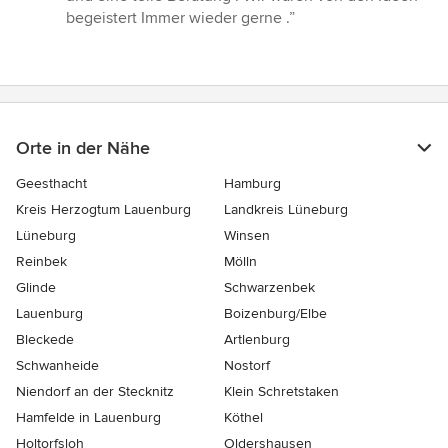
5
begeistert Immer wieder gerne .”
Sternen
Orte in der Nähe
Geesthacht
Hamburg
Kreis Herzogtum Lauenburg
Landkreis Lüneburg
Lüneburg
Winsen
Reinbek
Mölln
Glinde
Schwarzenbek
Lauenburg
Boizenburg/Elbe
Bleckede
Artlenburg
Schwanheide
Nostorf
Niendorf an der Stecknitz
Klein Schretstaken
Hamfelde in Lauenburg
Köthel
Holtorfsloh
Oldershausen