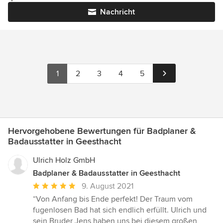
Nachricht
1
2
3
4
5
Hervorgehobene Bewertungen für Badplaner &
Badausstatter in Geesthacht
Ulrich Holz GmbH
Badplaner & Badausstatter in Geesthacht
Durchschnittliche
9. August 2021
Bewertung:
“Von Anfang bis Ende perfekt! Der Traum vom
5
fugenlosen Bad hat sich endlich erfüllt. Ulrich und
von
sein Bruder Jens haben uns bei diesem großen