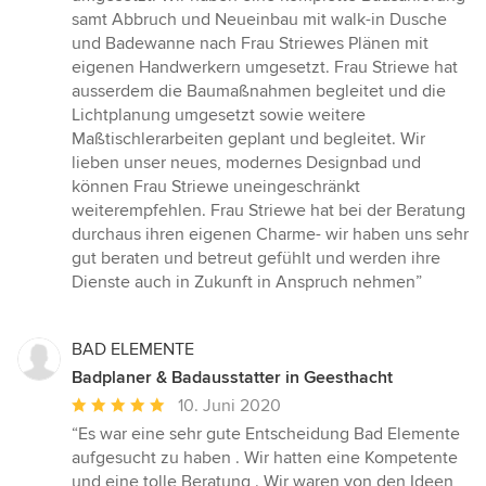
samt Abbruch und Neueinbau mit walk-in Dusche
und Badewanne nach Frau Striewes Plänen mit
eigenen Handwerkern umgesetzt. Frau Striewe hat
ausserdem die Baumaßnahmen begleitet und die
Lichtplanung umgesetzt sowie weitere
Maßtischlerarbeiten geplant und begleitet. Wir
lieben unser neues, modernes Designbad und
können Frau Striewe uneingeschränkt
weiterempfehlen. Frau Striewe hat bei der Beratung
durchaus ihren eigenen Charme- wir haben uns sehr
gut beraten und betreut gefühlt und werden ihre
Dienste auch in Zukunft in Anspruch nehmen”
BAD ELEMENTE
Badplaner & Badausstatter in Geesthacht
Durchschnittliche
10. Juni 2020
Bewertung:
“Es war eine sehr gute Entscheidung Bad Elemente
5
aufgesucht zu haben . Wir hatten eine Kompetente
von
und eine tolle Beratung . Wir waren von den Ideen