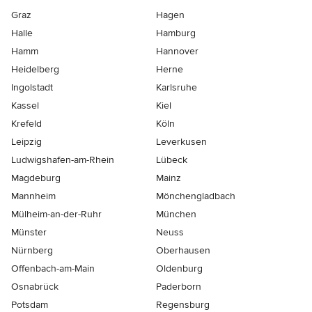
Graz
Hagen
Halle
Hamburg
Hamm
Hannover
Heidelberg
Herne
Ingolstadt
Karlsruhe
Kassel
Kiel
Krefeld
Köln
Leipzig
Leverkusen
Ludwigshafen-am-Rhein
Lübeck
Magdeburg
Mainz
Mannheim
Mönchen­gladbach
Mülheim-an-der-Ruhr
München
Münster
Neuss
Nürnberg
Oberhausen
Offenbach-am-Main
Oldenburg
Osnabrück
Paderborn
Potsdam
Regensburg