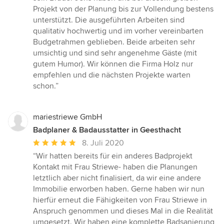
5
Projekt von der Planung bis zur Vollendung bestens
Sternen
unterstützt. Die ausgeführten Arbeiten sind
qualitativ hochwertig und im vorher vereinbarten
Budgetrahmen geblieben. Beide arbeiten sehr
umsichtig und sind sehr angenehme Gäste (mit
gutem Humor). Wir können die Firma Holz nur
empfehlen und die nächsten Projekte warten
schon.”
mariestriewe GmbH
Badplaner & Badausstatter in Geesthacht
Durchschnittliche
8. Juli 2020
Bewertung:
“Wir hatten bereits für ein anderes Badprojekt
5
Kontakt mit Frau Striewe- haben die Planungen
von
letztlich aber nicht finalisiert, da wir eine andere
5
Immobilie erworben haben. Gerne haben wir nun
Sternen
hierfür erneut die Fähigkeiten von Frau Striewe in
Anspruch genommen und dieses Mal in die Realität
umgesetzt. Wir haben eine komplette Badsanierung