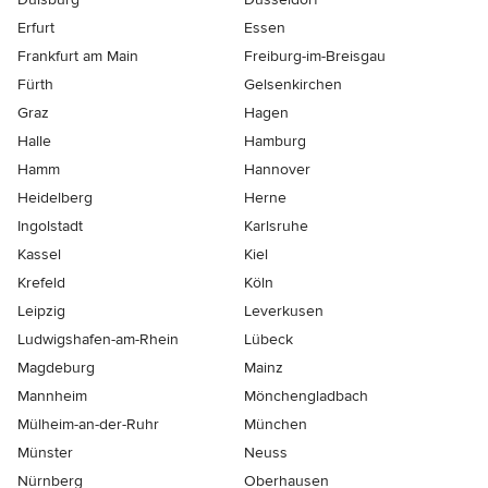
Erfurt
Essen
Frankfurt am Main
Freiburg-im-Breisgau
Fürth
Gelsenkirchen
Graz
Hagen
Halle
Hamburg
Hamm
Hannover
Heidelberg
Herne
Ingolstadt
Karlsruhe
Kassel
Kiel
Krefeld
Köln
Leipzig
Leverkusen
Ludwigshafen-am-Rhein
Lübeck
Magdeburg
Mainz
Mannheim
Mönchen­gladbach
Mülheim-an-der-Ruhr
München
Münster
Neuss
Nürnberg
Oberhausen