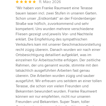
Durchschnittliche
11. März 2026
Bewertung:
“Wir haben von Franke Raumwert eine Terasse
5
bauen lassen incl. zwei Stufen in unseren Garten.
von
Schon unser „Erstkontakt“ an der Fröndenberger
5
Straße war höflich, zuvorkommend und sehr
Sternen
kompetent. Uns wurden mehrere verschiedene
Fliesen gezeigt und jeweils Vor- und Nachteile
erklärt. Die Empfehlung des sympathischen
Verkäufers kam mit unserer Geschmacksvorstellung
recht zügig überein. Danach wurden wir nach einer
Ortsbesichtigung detailliert aufgeklärt, was im
einzelnen für Arbeitsschritte erfolgen. Der zeitliche
Rahmen, der uns genannt wurde, stimmte mit den
tatsächlich ausgeführten Arbeiten fast genau
überein. Die Arbeiten wurden zügig und sauber
ausgeführt. Wir erfreuen uns seitdem an einer tollen
Terasse, die schon von vielen Freunden und
Bekannten bewundert wurden. Franke Raumwert
können wir nur empfehlen, nicht nur unseren
Freunden und Bekannten. Super Team, toller