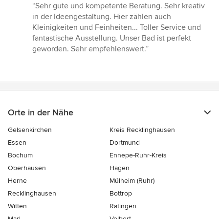
Bewertung:
“Sehr gute und kompetente Beratung. Sehr kreativ
5
in der Ideengestaltung. Hier zählen auch
von
Kleinigkeiten und Feinheiten... Toller Service und
5
fantastische Ausstellung. Unser Bad ist perfekt
Sternen
geworden. Sehr empfehlenswert.”
Orte in der Nähe
Gelsenkirchen
Kreis Recklinghausen
Essen
Dortmund
Bochum
Ennepe-Ruhr-Kreis
Oberhausen
Hagen
Herne
Mülheim (Ruhr)
Recklinghausen
Bottrop
Witten
Ratingen
Marl
Velbert