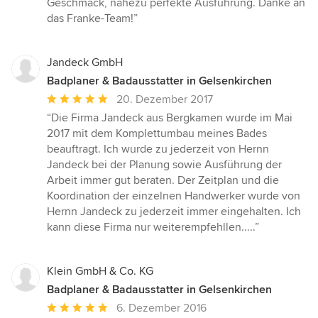
Geschmack, nahezu perfekte Ausführung. Danke an
das Franke-Team!”
Jandeck GmbH
Badplaner & Badausstatter in Gelsenkirchen
Durchschnittliche
20. Dezember 2017
Bewertung:
“Die Firma Jandeck aus Bergkamen wurde im Mai
5
2017 mit dem Komplettumbau meines Bades
von
beauftragt. Ich wurde zu jederzeit von Hernn
5
Jandeck bei der Planung sowie Ausführung der
Sternen
Arbeit immer gut beraten. Der Zeitplan und die
Koordination der einzelnen Handwerker wurde von
Hernn Jandeck zu jederzeit immer eingehalten. Ich
kann diese Firma nur weiterempfehllen.....”
Klein GmbH & Co. KG
Badplaner & Badausstatter in Gelsenkirchen
Durchschnittliche
6. Dezember 2016