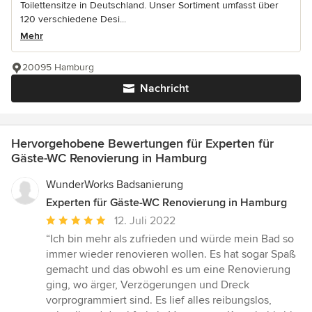
Toilettensitze in Deutschland. Unser Sortiment umfasst über
120 verschiedene Desi...
Mehr
20095 Hamburg
Nachricht
Hervorgehobene Bewertungen für Experten für
Gäste-WC Renovierung in Hamburg
WunderWorks Badsanierung
Experten für Gäste-WC Renovierung in Hamburg
Durchschnittliche
12. Juli 2022
Bewertung:
“Ich bin mehr als zufrieden und würde mein Bad so
5
immer wieder renovieren wollen. Es hat sogar Spaß
von
gemacht und das obwohl es um eine Renovierung
5
ging, wo ärger, Verzögerungen und Dreck
Sternen
vorprogrammiert sind. Es lief alles reibungslos,