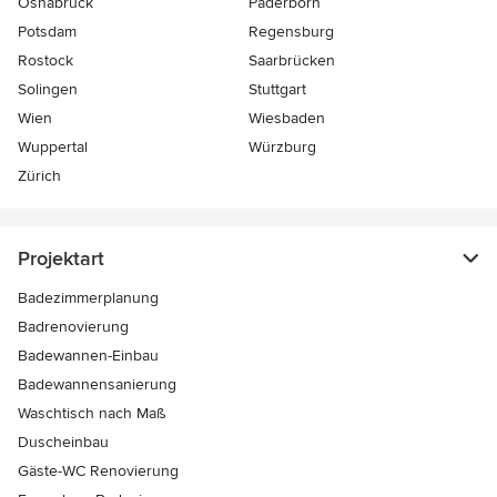
Osnabrück
Paderborn
Potsdam
Regensburg
Rostock
Saarbrücken
Solingen
Stuttgart
Wien
Wiesbaden
Wuppertal
Würzburg
Zürich
Projektart
Badezimmerplanung
Badrenovierung
Badewannen-Einbau
Badewannensanierung
Waschtisch nach Maß
Duscheinbau
Gäste-WC Renovierung