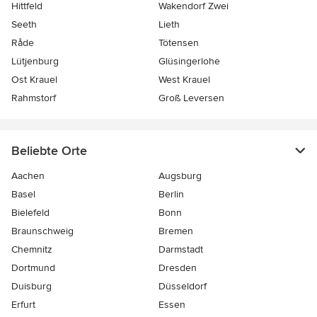
Hittfeld
Wakendorf Zwei
Seeth
Lieth
Råde
Tötensen
Lütjenburg
Glüsingerlohe
Ost Krauel
West Krauel
Rahmstorf
Groß Leversen
Beliebte Orte
Aachen
Augsburg
Basel
Berlin
Bielefeld
Bonn
Braunschweig
Bremen
Chemnitz
Darmstadt
Dortmund
Dresden
Duisburg
Düsseldorf
Erfurt
Essen