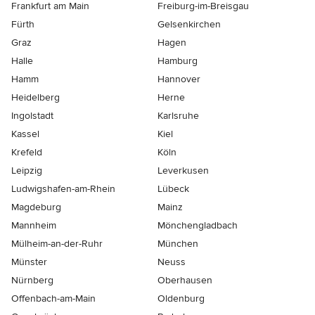
Frankfurt am Main
Freiburg-im-Breisgau
Fürth
Gelsenkirchen
Graz
Hagen
Halle
Hamburg
Hamm
Hannover
Heidelberg
Herne
Ingolstadt
Karlsruhe
Kassel
Kiel
Krefeld
Köln
Leipzig
Leverkusen
Ludwigshafen-am-Rhein
Lübeck
Magdeburg
Mainz
Mannheim
Mönchen­gladbach
Mülheim-an-der-Ruhr
München
Münster
Neuss
Nürnberg
Oberhausen
Offenbach-am-Main
Oldenburg