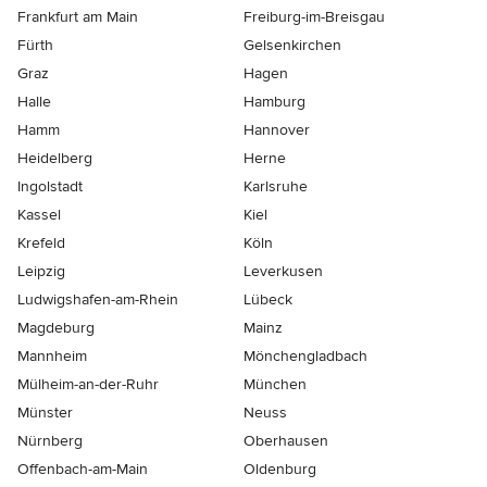
Frankfurt am Main
Freiburg-im-Breisgau
Fürth
Gelsenkirchen
Graz
Hagen
Halle
Hamburg
Hamm
Hannover
Heidelberg
Herne
Ingolstadt
Karlsruhe
Kassel
Kiel
Krefeld
Köln
Leipzig
Leverkusen
Ludwigshafen-am-Rhein
Lübeck
Magdeburg
Mainz
Mannheim
Mönchen­gladbach
Mülheim-an-der-Ruhr
München
Münster
Neuss
Nürnberg
Oberhausen
Offenbach-am-Main
Oldenburg