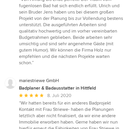
5
fugenlosen Bad hat sich endlich erfüllt. Ulrich und
von
sein Bruder Jens haben uns bei diesem großen
5
Projekt von der Planung bis zur Vollendung bestens
Sternen
unterstützt. Die ausgeführten Arbeiten sind
qualitativ hochwertig und im vorher vereinbarten
Budgetrahmen geblieben. Beide arbeiten sehr
umsichtig und sind sehr angenehme Gäste (mit
gutem Humor). Wir können die Firma Holz nur
empfehlen und die nächsten Projekte warten
schon.”
mariestriewe GmbH
Badplaner & Badausstatter in Hittfeld
Durchschnittliche
8. Juli 2020
Bewertung:
“Wir hatten bereits für ein anderes Badprojekt
5
Kontakt mit Frau Striewe- haben die Planungen
von
letztlich aber nicht finalisiert, da wir eine andere
5
Immobilie erworben haben. Gerne haben wir nun
Sternen
hierfür erneut die Fähigkeiten von Frau Striewe in