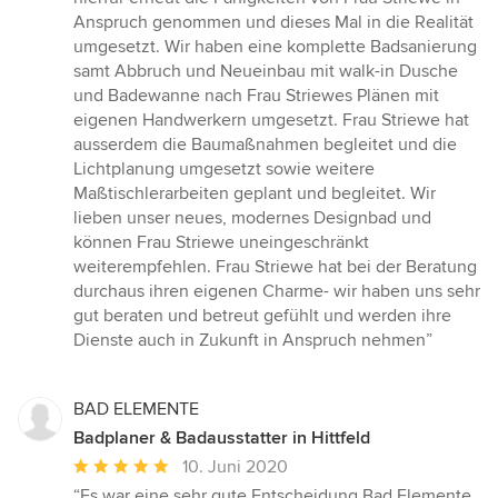
Anspruch genommen und dieses Mal in die Realität
umgesetzt. Wir haben eine komplette Badsanierung
samt Abbruch und Neueinbau mit walk-in Dusche
und Badewanne nach Frau Striewes Plänen mit
eigenen Handwerkern umgesetzt. Frau Striewe hat
ausserdem die Baumaßnahmen begleitet und die
Lichtplanung umgesetzt sowie weitere
Maßtischlerarbeiten geplant und begleitet. Wir
lieben unser neues, modernes Designbad und
können Frau Striewe uneingeschränkt
weiterempfehlen. Frau Striewe hat bei der Beratung
durchaus ihren eigenen Charme- wir haben uns sehr
gut beraten und betreut gefühlt und werden ihre
Dienste auch in Zukunft in Anspruch nehmen”
BAD ELEMENTE
Badplaner & Badausstatter in Hittfeld
Durchschnittliche
10. Juni 2020
Bewertung:
“Es war eine sehr gute Entscheidung Bad Elemente