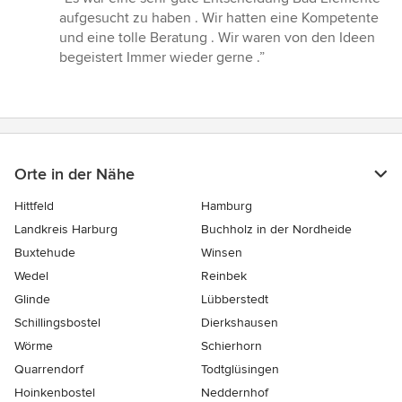
5
aufgesucht zu haben . Wir hatten eine Kompetente
von
und eine tolle Beratung . Wir waren von den Ideen
5
begeistert Immer wieder gerne .”
Sternen
Orte in der Nähe
Hittfeld
Hamburg
Landkreis Harburg
Buchholz in der Nordheide
Buxtehude
Winsen
Wedel
Reinbek
Glinde
Lübberstedt
Schillingsbostel
Dierkshausen
Wörme
Schierhorn
Quarrendorf
Todtglüsingen
Hoinkenbostel
Neddernhof