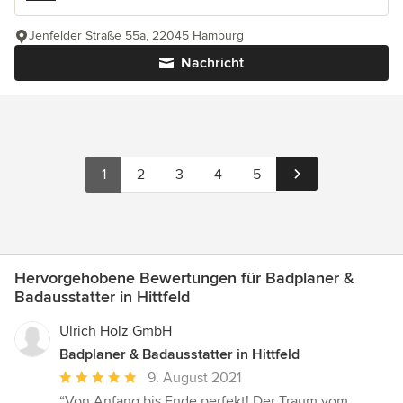
Jenfelder Straße 55a, 22045 Hamburg
Nachricht
1
2
3
4
5
Hervorgehobene Bewertungen für Badplaner &
Badausstatter in Hittfeld
Ulrich Holz GmbH
Badplaner & Badausstatter in Hittfeld
Durchschnittliche
9. August 2021
Bewertung:
“Von Anfang bis Ende perfekt! Der Traum vom