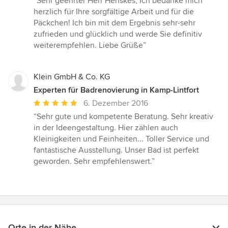
“Sehr geehrter Herr Henskes, Ich bedanke mich
5
herzlich für Ihre sorgfältige Arbeit und für die
von
Päckchen! Ich bin mit dem Ergebnis sehr-sehr
5
zufrieden und glücklich und werde Sie definitiv
Sternen
weiterempfehlen. Liebe Grüße”
Klein GmbH & Co. KG
Experten für Badrenovierung in Kamp-Lintfort
Durchschnittliche
6. Dezember 2016
Bewertung:
“Sehr gute und kompetente Beratung. Sehr kreativ
5
in der Ideengestaltung. Hier zählen auch
von
Kleinigkeiten und Feinheiten... Toller Service und
5
fantastische Ausstellung. Unser Bad ist perfekt
Sternen
geworden. Sehr empfehlenswert.”
Orte in der Nähe