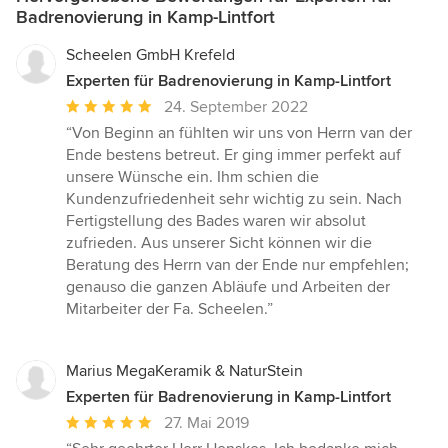
Badrenovierung in Kamp-Lintfort
Scheelen GmbH Krefeld
Experten für Badrenovierung in Kamp-Lintfort
Durchschnittliche
24. September 2022
Bewertung:
“Von Beginn an fühlten wir uns von Herrn van der
5
Ende bestens betreut. Er ging immer perfekt auf
von
unsere Wünsche ein. Ihm schien die
5
Kundenzufriedenheit sehr wichtig zu sein. Nach
Sternen
Fertigstellung des Bades waren wir absolut
zufrieden. Aus unserer Sicht können wir die
Beratung des Herrn van der Ende nur empfehlen;
genauso die ganzen Abläufe und Arbeiten der
Mitarbeiter der Fa. Scheelen.”
Marius MegaKeramik & NaturStein
Experten für Badrenovierung in Kamp-Lintfort
Durchschnittliche
27. Mai 2019
Bewertung: