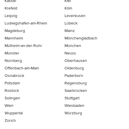
Kassel
Kiel
Krefeld
Köln
Leipzig
Leverkusen
Ludwigshafen-am-Rhein
Lübeck
Magdeburg
Mainz
Mannheim
Mönchen­gladbach
Mülheim-an-der-Ruhr
München
Münster
Neuss
Nürnberg
Oberhausen
Offenbach-am-Main
Oldenburg
Osnabrück
Paderborn
Potsdam
Regensburg
Rostock
Saarbrücken
Solingen
Stuttgart
Wien
Wiesbaden
Wuppertal
Würzburg
Zürich