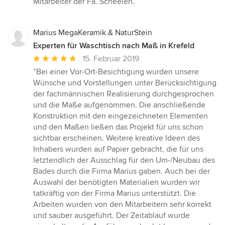
Mitarbeiter der Fa. Scheelen.”
Marius MegaKeramik & NaturStein
Experten für Waschtisch nach Maß in Krefeld
Durchschnittliche
15. Februar 2019
Bewertung:
“Bei einer Vor-Ort-Besichtigung wurden unsere
5
Wünsche und Vorstellungen unter Berücksichtigung
von
der fachmännischen Realisierung durchgesprochen
5
und die Maße aufgenommen. Die anschließende
Sternen
Konstruktion mit den eingezeichneten Elementen
und den Maßen ließen das Projekt für uns schon
sichtbar erscheinen. Weitere kreative Ideen des
Inhabers wurden auf Papier gebracht, die für uns
letztendlich der Ausschlag für den Um-/Neubau des
Bades durch die Firma Marius gaben. Auch bei der
Auswahl der benötigten Materialien wurden wir
tatkräftig von der Firma Marius unterstützt. Die
Arbeiten wurden von den Mitarbeitern sehr korrekt
und sauber ausgeführt. Der Zeitablauf wurde