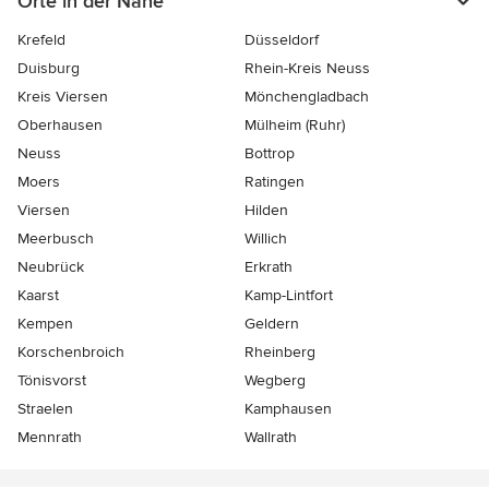
Orte in der Nähe
Krefeld
Düsseldorf
Duisburg
Rhein-Kreis Neuss
Kreis Viersen
Mönchengladbach
Oberhausen
Mülheim (Ruhr)
Neuss
Bottrop
Moers
Ratingen
Viersen
Hilden
Meerbusch
Willich
Neubrück
Erkrath
Kaarst
Kamp-Lintfort
Kempen
Geldern
Korschenbroich
Rheinberg
Tönisvorst
Wegberg
Straelen
Kamphausen
Mennrath
Wallrath