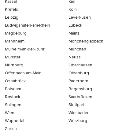
Kassel
Kiel
Krefeld
Köln
Leipzig
Leverkusen
Ludwigshafen-am-Rhein
Lübeck
Magdeburg
Mainz
Mannheim
Mönchen­gladbach
Mülheim-an-der-Ruhr
München
Münster
Neuss
Nürnberg
Oberhausen
Offenbach-am-Main
Oldenburg
Osnabrück
Paderborn
Potsdam
Regensburg
Rostock
Saarbrücken
Solingen
Stuttgart
Wien
Wiesbaden
Wuppertal
Würzburg
Zürich