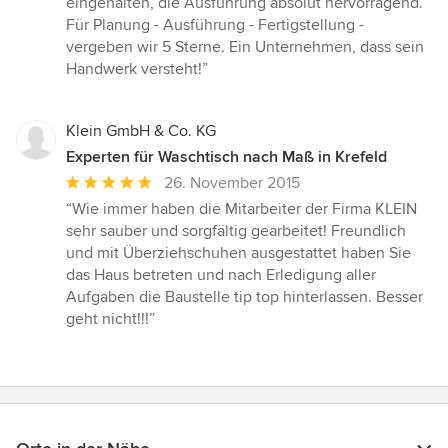
eingehalten, die Ausführung absolut hervorragend.
Für Planung - Ausführung - Fertigstellung -
vergeben wir 5 Sterne. Ein Unternehmen, dass sein
Handwerk versteht!”
Klein GmbH & Co. KG
Experten für Waschtisch nach Maß in Krefeld
Durchschnittliche
26. November 2015
Bewertung:
“Wie immer haben die Mitarbeiter der Firma KLEIN
5
sehr sauber und sorgfältig gearbeitet! Freundlich
von
und mit Überziehschuhen ausgestattet haben Sie
5
das Haus betreten und nach Erledigung aller
Sternen
Aufgaben die Baustelle tip top hinterlassen. Besser
geht nicht!!!”