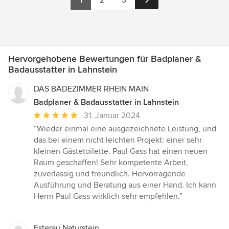
1
2
3
Hervorgehobene Bewertungen für Badplaner &
Badausstatter in Lahnstein
DAS BADEZIMMER RHEIN MAIN
Badplaner & Badausstatter in Lahnstein
Durchschnittliche
31. Januar 2024
Bewertung:
“Wieder einmal eine ausgezeichnete Leistung, und
5
das bei einem nicht leichten Projekt: einer sehr
von
kleinen Gästetoilette. Paul Gass hat einen neuen
5
Raum geschaffen! Sehr kompetente Arbeit,
Sternen
zuverlässig und freundlich. Hervorragende
Ausführung und Beratung aus einer Hand. Ich kann
Herrn Paul Gass wirklich sehr empfehlen.”
Esterau Naturstein