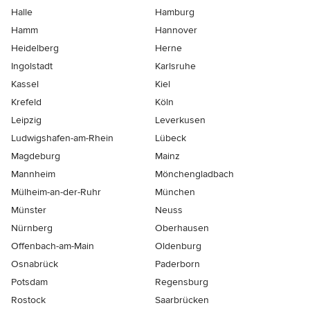
Halle
Hamburg
Hamm
Hannover
Heidelberg
Herne
Ingolstadt
Karlsruhe
Kassel
Kiel
Krefeld
Köln
Leipzig
Leverkusen
Ludwigshafen-am-Rhein
Lübeck
Magdeburg
Mainz
Mannheim
Mönchen­gladbach
Mülheim-an-der-Ruhr
München
Münster
Neuss
Nürnberg
Oberhausen
Offenbach-am-Main
Oldenburg
Osnabrück
Paderborn
Potsdam
Regensburg
Rostock
Saarbrücken