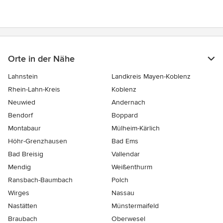
Orte in der Nähe
Lahnstein
Landkreis Mayen-Koblenz
Rhein-Lahn-Kreis
Koblenz
Neuwied
Andernach
Bendorf
Boppard
Montabaur
Mülheim-Kärlich
Höhr-Grenzhausen
Bad Ems
Bad Breisig
Vallendar
Mendig
Weißenthurm
Ransbach-Baumbach
Polch
Wirges
Nassau
Nastätten
Münstermaifeld
Braubach
Oberwesel