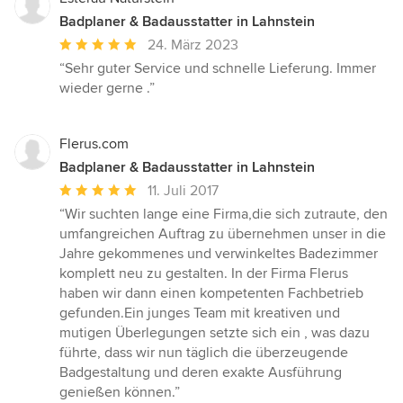
Badplaner & Badausstatter in Lahnstein
Durchschnittliche
24. März 2023
Bewertung:
“Sehr guter Service und schnelle Lieferung. Immer
5
wieder gerne .”
von
5
Sternen
Flerus.com
Badplaner & Badausstatter in Lahnstein
Durchschnittliche
11. Juli 2017
Bewertung:
“Wir suchten lange eine Firma,die sich zutraute, den
5
umfangreichen Auftrag zu übernehmen unser in die
von
Jahre gekommenes und verwinkeltes Badezimmer
5
komplett neu zu gestalten. In der Firma Flerus
Sternen
haben wir dann einen kompetenten Fachbetrieb
gefunden.Ein junges Team mit kreativen und
mutigen Überlegungen setzte sich ein , was dazu
führte, dass wir nun täglich die überzeugende
Badgestaltung und deren exakte Ausführung
genießen können.”