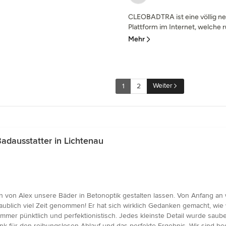
CLEOBADTRA ist eine völlig ne
Plattform im Internet, welche 
Mehr
Weiter
1
2
dausstatter in Lichtenau
en von Alex unsere Bäder in Betonoptik gestalten lassen. Von Anfang an 
aublich viel Zeit genommen! Er hat sich wirklich Gedanken gemacht, wi
mer pünktlich und perfektionistisch. Jedes kleinste Detail wurde sauber
ank für den reibungslosen Ablauf und das perfekte Ergebnis. Wir sind 