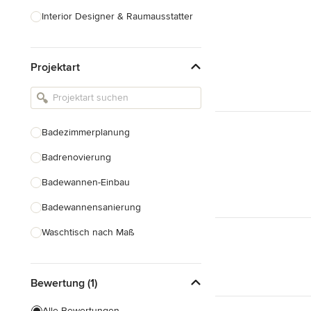
Interior Designer & Raumausstatter
Küchenplanung
Projektart
Landschaftsarchitekten
Armaturen & Sanitärbedarf
Beleuchtung
Badezimmerplanung
Einbauschränke
Badrenovierung
Alle anzeigen
Badewannen-Einbau
Badewannensanierung
Waschtisch nach Maß
Duscheinbau
Bewertung (1)
Gäste-WC Renovierung
Fugenlose Badezimmer
Alle Bewertungen