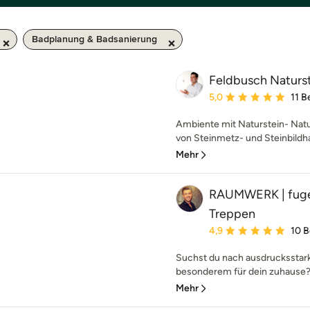
Badplanung & Badsanierung
Feldbusch Naturs
Durchschnittliche Bewe
5,0
11 
Ambiente mit Naturstein- Natur
von Steinmetz- und Steinbildh
Mehr
RAUMWERK | fugen
Treppen
Durchschnittliche Bewe
4,9
10 
Suchst du nach ausdruckssta
besonderem für dein zuhause? D
Mehr