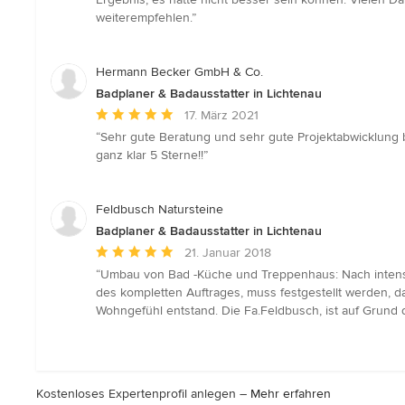
Sternen
weiterempfehlen.”
Hermann Becker GmbH & Co.
Badplaner & Badausstatter in Lichtenau
Durchschnittliche
17. März 2021
Bewertung:
“Sehr gute Beratung und sehr gute Projektabwicklung 
5
ganz klar 5 Sterne!!”
von
5
Sternen
Feldbusch Natursteine
Badplaner & Badausstatter in Lichtenau
Durchschnittliche
21. Januar 2018
Bewertung:
“Umbau von Bad -Küche und Treppenhaus: Nach intensi
5
des kompletten Auftrages, muss festgestellt werden, d
von
Wohngefühl entstand. Die Fa.Feldbusch, ist auf Grund
5
Sternen
Kostenloses Expertenprofil anlegen –
Mehr erfahren