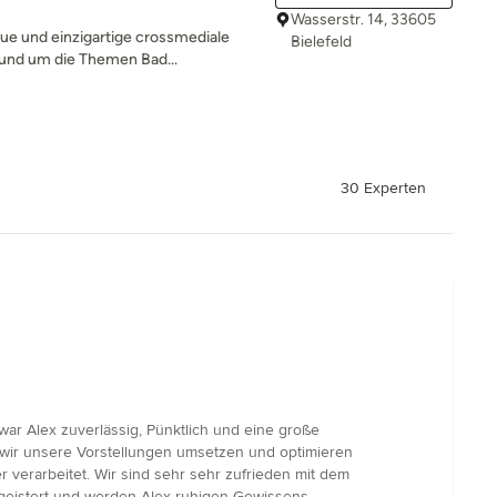
Wasserstr. 14, 33605
ue und einzigartige crossmediale
Bielefeld
rund um die Themen Bad...
30 Experten
war Alex zuverlässig, Pünktlich und eine große
e wir unsere Vorstellungen umsetzen und optimieren
 verarbeitet. Wir sind sehr sehr zufrieden mit dem
begeistert und werden Alex ruhigen Gewissens