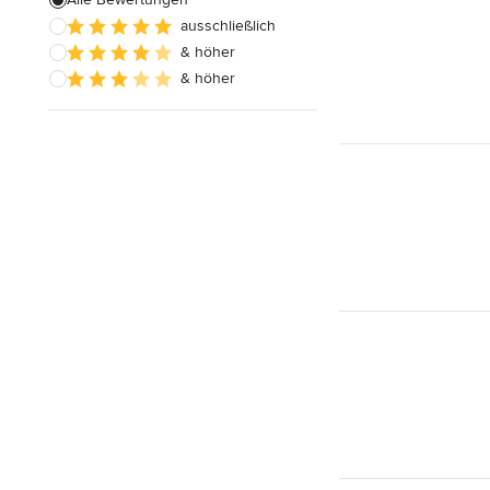
ausschließlich
Badezimmereinbau
& höher
& höher
Alle anzeigen