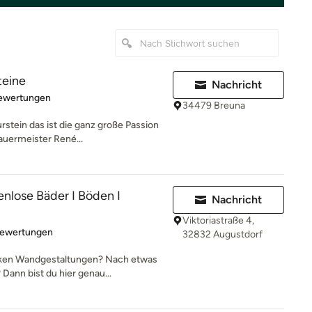
teine
Nachricht
rtung: 5 von 5 Sternen
Bewertungen
34479 Breuna
stein das ist die ganz große Passion
auermeister René...
lose Bäder I Böden I
Nachricht
Viktoriastraße 4,
rtung: 4.9 von 5 Sternen
Bewertungen
32832 Augustdorf
rken Wandgestaltungen? Nach etwas
ann bist du hier genau...