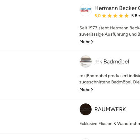
Hermann Becker 
Durchschnittliche Bewe
5,0
5 B
Seit 1977 steht Hermann Beck
zuverlässige Ausführung und Be
Mehr
mk Badmöbel
mk|Badmöbel produziert indiv
zugeschnittene Badmöbel. Die 
Mehr
RAUMWERK
Exklusive Fliesen & Wandtechn