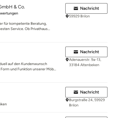
GmbH & Co.
Nachricht
rtung: 5 von 5 Sternen
ewertungen
59929 Brilon
er für kompetente Beratung,
sten Service. Ob Privathaus...
Nachricht
Adenauerstr. 9a-13,
iduell auf den Kundenwunsch
33184 Altenbeken
Form und Funktion unserer Möb...
Nachricht
Burgstraße 24, 59929
iken
Brilon