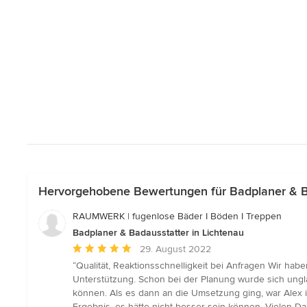
Hervorgehobene Bewertungen für Badplaner & Ba
RAUMWERK | fugenlose Bäder I Böden I Treppen
Badplaner & Badausstatter in Lichtenau
Durchschnittliche
29. August 2022
Bewertung:
“Qualität, Reaktionsschnelligkeit bei Anfragen Wir hab
5
Unterstützung. Schon bei der Planung wurde sich ungl
von
können. Als es dann an die Umsetzung ging, war Alex im
5
Ergebnis, es hätte nicht besser sein können. Vielen D