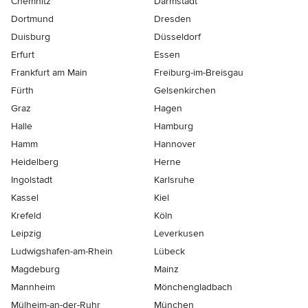
Chemnitz
Darmstadt
Dortmund
Dresden
Duisburg
Düsseldorf
Erfurt
Essen
Frankfurt am Main
Freiburg-im-Breisgau
Fürth
Gelsenkirchen
Graz
Hagen
Halle
Hamburg
Hamm
Hannover
Heidelberg
Herne
Ingolstadt
Karlsruhe
Kassel
Kiel
Krefeld
Köln
Leipzig
Leverkusen
Ludwigshafen-am-Rhein
Lübeck
Magdeburg
Mainz
Mannheim
Mönchen­gladbach
Mülheim-an-der-Ruhr
München