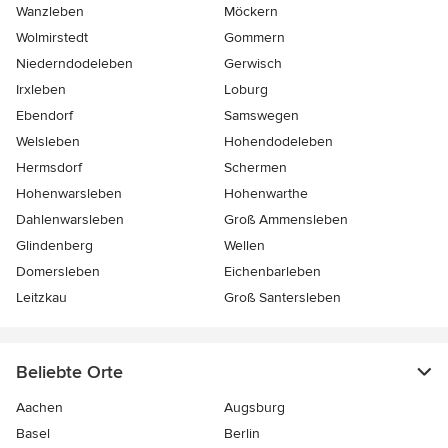
Wanzleben
Möckern
Wolmirstedt
Gommern
Niederndodeleben
Gerwisch
Irxleben
Loburg
Ebendorf
Samswegen
Welsleben
Hohendodeleben
Hermsdorf
Schermen
Hohenwarsleben
Hohenwarthe
Dahlenwarsleben
Groß Ammensleben
Glindenberg
Wellen
Domersleben
Eichenbarleben
Leitzkau
Groß Santersleben
Beliebte Orte
Aachen
Augsburg
Basel
Berlin