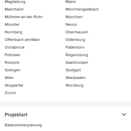
Magdeburg
Mainz
Mannheim
Mönchen­gladbach
Mülheim-an-der-Ruhr
München
Münster
Neuss
Nürnberg
Oberhausen
Offenbach-am-Main
Oldenburg
Osnabrück
Paderborn
Potsdam
Regensburg
Rostock
Saarbrücken
Solingen
Stuttgart
Wien
Wiesbaden
Wuppertal
Würzburg
Zürich
Projektart
Badezimmerplanung