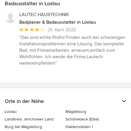
Badausstatter in Lostau
LAUTEC HAUSTECHNIK
Badplaner & Badausstatter in Lostau
Durchschnittliche
21. April 2022
Bewertung:
“Das sind echte Profis! Finden auch bei schwierigen
4
Installationsproblemen eine Lösung. Das komplette
von
Bad, mit Fliesenarbeiten, erneuert,einfach zum
5
Wohlfühlen. Ich werde die Firma Lautech
Sternen
weiterempfehlen!”
Orte in der Nähe
Lostau
Magdeburg
Landkreis Jerichower Land
Schönebeck (Elbe)
Burg bei Magdeburg
Haldensleben I