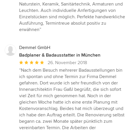
5
Naturstein, Keramik, Sanitärtechnik, Armaturen und
Sternen
Leuchten. Auch individuelle Anfertigungen von
Einzelstücken sind möglich. Perfekte handwerkliche
Ausführung, Termintreue absolut positiv zu
erwähnen”
Demmel GmbH
Badplaner & Badausstatter in München
Durchschnittliche
26. November 2018
Bewertung:
“Nach dem Besuch mehrerer Badausstellungen bin
5
ich spontan und ohne Termin zur Firma Demmel
von
gefahren. Dort wurde ich sehr freundlich von der
5
Innenarchitektin Frau Gaßl begrüßt, die sich sofort
Sternen
viel Zeit für mich genommen hat. Noch in der
gleichen Woche hatte ich eine erste Planung mit
Kostenvoranschlag. Beides hat mich überzeugt und
ich habe den Auftrag erteilt. Die Renovierung selbst
begann ca. zwei Monate später pünktlich zum
vereinbarten Termin. Die Arbeiten der