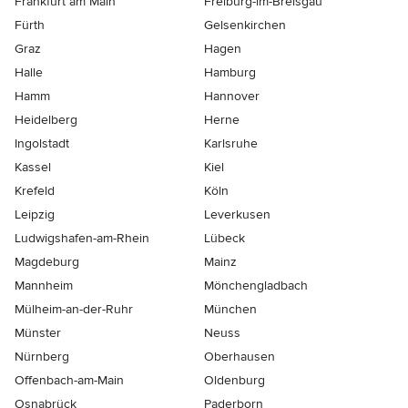
Frankfurt am Main
Freiburg-im-Breisgau
Fürth
Gelsenkirchen
Graz
Hagen
Halle
Hamburg
Hamm
Hannover
Heidelberg
Herne
Ingolstadt
Karlsruhe
Kassel
Kiel
Krefeld
Köln
Leipzig
Leverkusen
Ludwigshafen-am-Rhein
Lübeck
Magdeburg
Mainz
Mannheim
Mönchen­gladbach
Mülheim-an-der-Ruhr
München
Münster
Neuss
Nürnberg
Oberhausen
Offenbach-am-Main
Oldenburg
Osnabrück
Paderborn