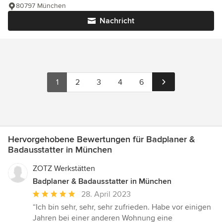
80797 München
Nachricht
1
2
3
4
6
Hervorgehobene Bewertungen für Badplaner &
Badausstatter in München
ZOTZ Werkstätten
Badplaner & Badausstatter in München
Durchschnittliche
28. April 2023
Bewertung:
“Ich bin sehr, sehr, sehr zufrieden. Habe vor einigen
5
Jahren bei einer anderen Wohnung eine