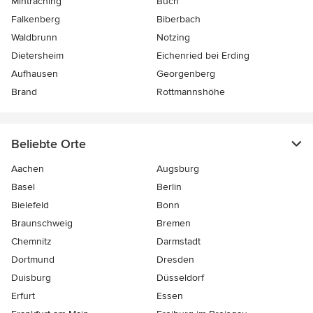
Mintraching
Buch
Falkenberg
Biberbach
Waldbrunn
Notzing
Dietersheim
Eichenried bei Erding
Aufhausen
Georgenberg
Brand
Rottmannshöhe
Beliebte Orte
Aachen
Augsburg
Basel
Berlin
Bielefeld
Bonn
Braunschweig
Bremen
Chemnitz
Darmstadt
Dortmund
Dresden
Duisburg
Düsseldorf
Erfurt
Essen