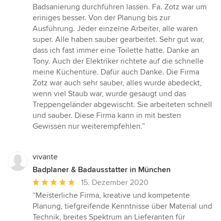
von
Badsanierung durchführen lassen. Fa. Zotz war um
5
eriniges besser. Von der Planung bis zur
Sternen
Ausführung. Jeder einzelne Arbeiter, alle waren
super. Alle haben sauber gearbeitet. Sehr gut war,
dass ich fast immer eine Toilette hatte. Danke an
Tony. Auch der Elektriker richtete auf die schnelle
meine Küchentüre. Dafür auch Danke. Die Firma
Zotz war auch sehr sauber, alles wurde abedeckt,
wenn viel Staub war, wurde gesaugt und das
Treppengeländer abgewischt. Sie arbeiteten schnell
und sauber. Diese Firma kann in mit besten
Gewissen nur weiterempfehlen.”
vivante
Badplaner & Badausstatter in München
Durchschnittliche
15. Dezember 2020
Bewertung:
“Meisterliche Firma, kreative und kompetente
5
Planung, tiefgreifende Kenntnisse über Material und
von
Technik, breites Spektrum an Lieferanten für