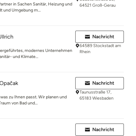
Partner in Sachen Sanitär, Heizung und
64521 Groß-Gerau
dt und Umgebung m...
llrich
Nachricht
64589 Stockstadt am
habergeführtes, modernes Unternehmen
Rhein
itär- und Klimate...
 Opačak
Nachricht
Taunusstraße 17,
was zu Ihnen passt. Wir planen und
65183 Wiesbaden
Traum von Bad und...
Nachricht