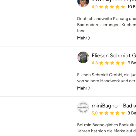
Durchschnittliche Bewe
4,9
10 
Deutschlandweite Planung und 
Badmodernisierungen, Küchenp
Inne...
Mehr
Fliesen Schmidt
Durchschnittliche Bewe
4,8
9 B
Fliesen Schmidt GmbH, ein ju
von seinem Handwerk und der W
Mehr
miniBagno – Badk
Durchschnittliche Bewe
5,0
8 B
Bei miniBagno gibt es Badkultu
Jahren hat sich die Marke auf d