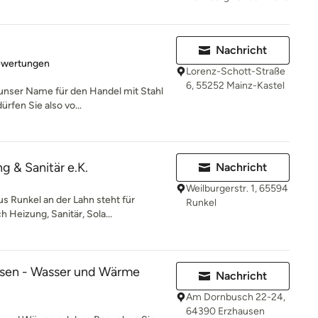
Nachricht
rtung: 4.8 von 5 Sternen
ewertungen
Lorenz-Schott-Straße
6, 55252 Mainz-Kastel
 unser Name für den Handel mit Stahl
rfen Sie also vo...
g & Sanitär e.K.
Nachricht
Weilburgerstr. 1, 65594
 Runkel an der Lahn steht für
Runkel
h Heizung, Sanitär, Sola...
sen - Wasser und Wärme
Nachricht
Am Dornbusch 22-24,
64390 Erzhausen