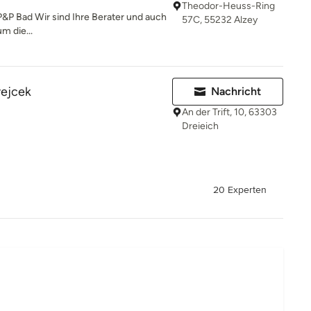
Theodor-Heuss-Ring
 P&P Bad Wir sind Ihre Berater und auch
57C, 55232 Alzey
m die...
rejcek
Nachricht
An der Trift, 10, 63303
Dreieich
20 Experten