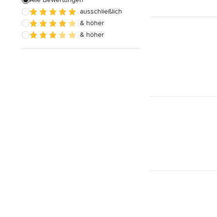
ausschließlich
Badezimmereinbau
& höher
& höher
Alle anzeigen