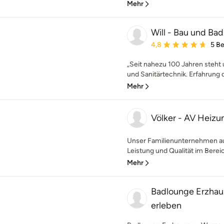
Mehr
Will - Bau und Bad
Durchschnittliche Bewe
4,8
5 B
„Seit nahezu 100 Jahren steht
und Sanitärtechnik. Erfahrung dü
Mehr
Völker - AV Heizun
Unser Familienunternehmen aus
Leistung und Qualität im Bereic
Mehr
Badlounge Erzhau
erleben