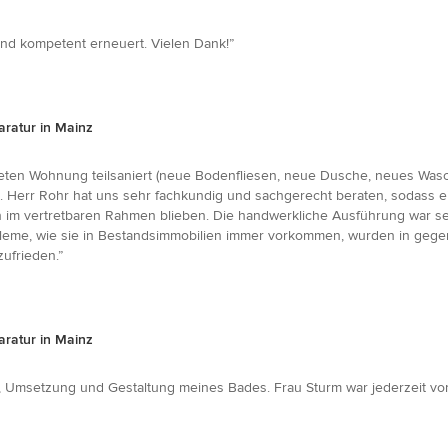
nd kompetent erneuert. Vielen Dank!”
ratur in Mainz
eteten Wohnung teilsaniert (neue Bodenfliesen, neue Dusche, neues Wa
 Herr Rohr hat uns sehr fachkundig und sachgerecht beraten, sodass ein
 im vertretbaren Rahmen blieben. Die handwerkliche Ausführung war sehr
leme, wie sie in Bestandsimmobilien immer vorkommen, wurden in gege
zufrieden.”
ratur in Mainz
g, Umsetzung und Gestaltung meines Bades. Frau Sturm war jederzeit vor