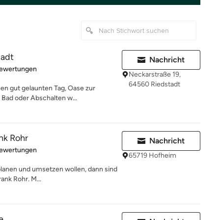
tadt
Nachricht
rtung: 4.9 von 5 Sternen
Bewertungen
Neckarstraße 19,
64560 Riedstadt
inen gut gelaunten Tag, Oase zur
Bad oder Abschalten w...
nk Rohr
Nachricht
rtung: 4.6 von 5 Sternen
Bewertungen
65719 Hofheim
planen und umsetzen wollen, dann sind
rank Rohr. M...
e