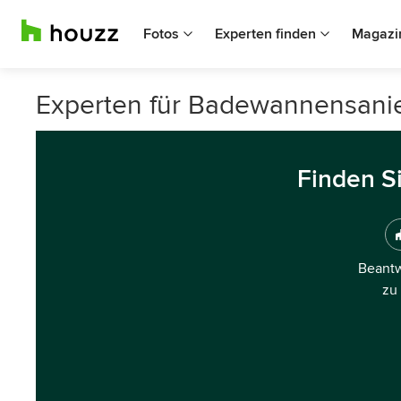
Fotos
Experten finden
Magazi
Experten für Badewannensani
Finden S
Beantw
zu