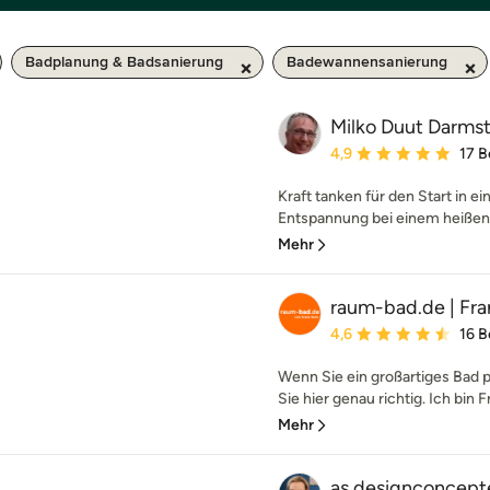
Badplanung & Badsanierung
Badewannensanierung
Milko Duut Darms
Durchschnittliche Bewe
4,9
17 
Kraft tanken für den Start in e
Entspannung bei einem heißen 
Mehr
raum-bad.de | Fra
Durchschnittliche Bewe
4,6
16 
Wenn Sie ein großartiges Bad 
Sie hier genau richtig. Ich bin F
Mehr
as.designconcept