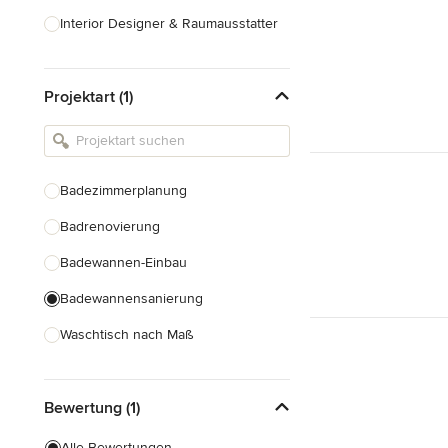
Interior Designer & Raumausstatter
Küchenplanung
Projektart (1)
Landschaftsarchitekten
Armaturen & Sanitärbedarf
Beleuchtung
Badezimmerplanung
Einbauschränke
Badrenovierung
Alle anzeigen
Badewannen-Einbau
Badewannensanierung
Waschtisch nach Maß
Duscheinbau
Bewertung (1)
Gäste-WC Renovierung
Fugenlose Badezimmer
Alle Bewertungen