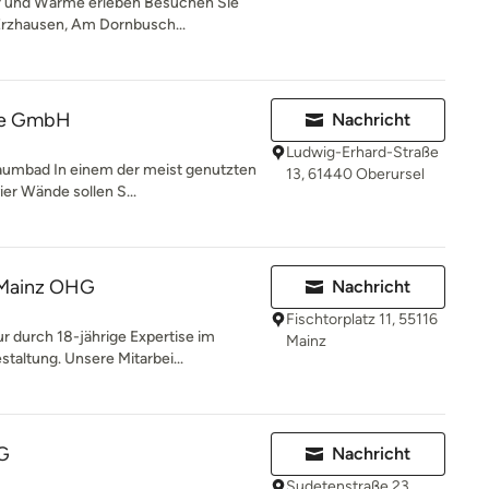
r und Wärme erleben Besuchen Sie
rzhausen, Am Dornbusch...
me GmbH
Nachricht
Ludwig-Erhard-Straße
aumbad In einem der meist genutzten
13, 61440 Oberursel
er Wände sollen S...
 Mainz OHG
Nachricht
Fischtorplatz 11, 55116
r durch 18-jährige Expertise im
Mainz
altung. Unsere Mitarbei...
G
Nachricht
Sudetenstraße 23,