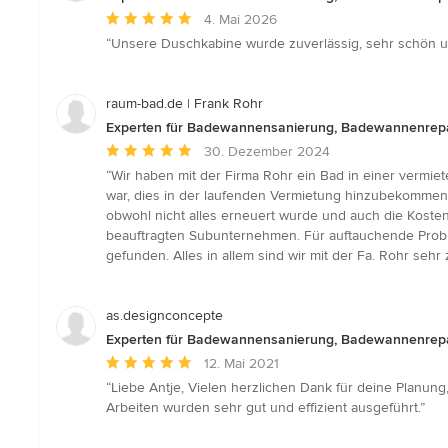
Durchschnittliche
4. Mai 2026
Bewertung:
“Unsere Duschkabine wurde zuverlässig, sehr schön u
5
von
5
raum-bad.de | Frank Rohr
Sternen
Experten für Badewannensanierung, Badewannenrepa
Durchschnittliche
30. Dezember 2024
Bewertung:
“Wir haben mit der Firma Rohr ein Bad in einer vermi
5
war, dies in der laufenden Vermietung hinzubekommen.
von
obwohl nicht alles erneuert wurde und auch die Kosten
5
beauftragten Subunternehmen. Für auftauchende Prob
Sternen
gefunden. Alles in allem sind wir mit der Fa. Rohr sehr 
as.designconcepte
Experten für Badewannensanierung, Badewannenrepa
Durchschnittliche
12. Mai 2021
Bewertung:
“Liebe Antje, Vielen herzlichen Dank für deine Planun
5
Arbeiten wurden sehr gut und effizient ausgeführt.”
von
5