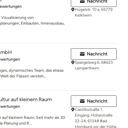
Nachricht
rtung: 4.9 von 5 Sternen
Bewertungen
Hügelstr. 10 a, 65779
Kelkheim
Visualisierung von
lanungen, Einbauten, Innenausbau,
 GmbH
Nachricht
rtung: 4.8 von 5 Sternen
ewertungen
Spargelweg 6, 68623
Lampertheim
nges, dynamisches Team, das etwas
elt der Fliesen versteh...
ultur auf kleinem Raum
Nachricht
rtung: 5 von 5 Sternen
ewertungen
Castillostraße 1,
Eingang: Höhestraße
r auf kleinem Raum. Seit mehr als 30
22-24, 61348 Bad
ie Planung und R...
Homburg vor der Höhe