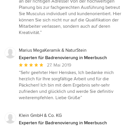
an der richtigen Adresse! Von der hochwertigen
Planung bis zur fachgerechten Ausführung betreut
Sie Musculus individuell und kundenorientiert. Hier
können Sie sich nicht nur auf die Qualifikation der
Mitarbeiter verlassen, sondern auch auf deren
Kreativität.”
Marius MegaKeramik & NaturStein
Experten für Badrenovierung in Meerbusch
Durchschnittliche
27. Mai 2019
Bewertung:
“Sehr geehrter Herr Henskes, Ich bedanke mich
5
herzlich für Ihre sorgfältige Arbeit und für die
von
Päckchen! Ich bin mit dem Ergebnis sehr-sehr
5
zufrieden und glücklich und werde Sie definitiv
Sternen
weiterempfehlen. Liebe Grüße”
Klein GmbH & Co. KG
Experten für Badrenovierung in Meerbusch