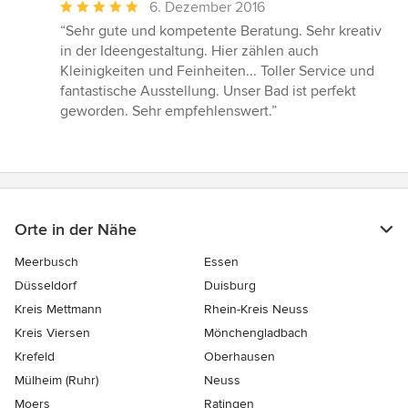
Durchschnittliche
6. Dezember 2016
Bewertung:
“Sehr gute und kompetente Beratung. Sehr kreativ
5
in der Ideengestaltung. Hier zählen auch
von
Kleinigkeiten und Feinheiten... Toller Service und
5
fantastische Ausstellung. Unser Bad ist perfekt
Sternen
geworden. Sehr empfehlenswert.”
Orte in der Nähe
Meerbusch
Essen
Düsseldorf
Duisburg
Kreis Mettmann
Rhein-Kreis Neuss
Kreis Viersen
Mönchengladbach
Krefeld
Oberhausen
Mülheim (Ruhr)
Neuss
Moers
Ratingen