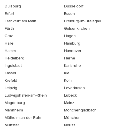
Duisburg
Düsseldorf
Erfurt
Essen
Frankfurt am Main
Freiburg-im-Breisgau
Fürth
Gelsenkirchen
Graz
Hagen
Halle
Hamburg
Hamm
Hannover
Heidelberg
Herne
Ingolstadt
Karlsruhe
Kassel
Kiel
Krefeld
Köln
Leipzig
Leverkusen
Ludwigshafen-am-Rhein
Lübeck
Magdeburg
Mainz
Mannheim
Mönchen­gladbach
Mülheim-an-der-Ruhr
München
Münster
Neuss