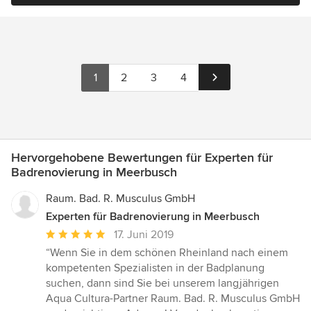
1
2
3
4
Hervorgehobene Bewertungen für Experten für
Badrenovierung in Meerbusch
Raum. Bad. R. Musculus GmbH
Experten für Badrenovierung in Meerbusch
Durchschnittliche
17. Juni 2019
Bewertung:
“Wenn Sie in dem schönen Rheinland nach einem
5
kompetenten Spezialisten in der Badplanung
von
suchen, dann sind Sie bei unserem langjährigen
5
Aqua Cultura-Partner Raum. Bad. R. Musculus GmbH
Sternen