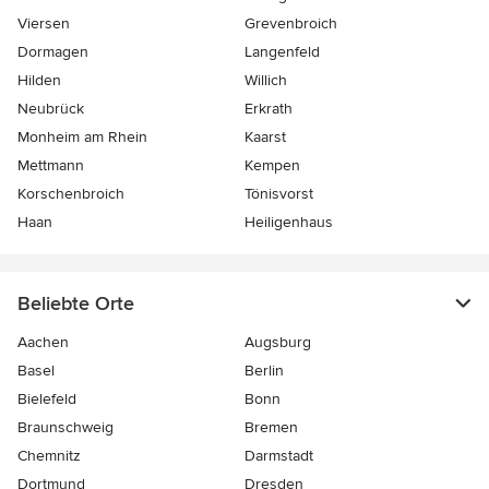
Viersen
Grevenbroich
Dormagen
Langenfeld
Hilden
Willich
Neubrück
Erkrath
Monheim am Rhein
Kaarst
Mettmann
Kempen
Korschenbroich
Tönisvorst
Haan
Heiligenhaus
Beliebte Orte
Aachen
Augsburg
Basel
Berlin
Bielefeld
Bonn
Braunschweig
Bremen
Chemnitz
Darmstadt
Dortmund
Dresden