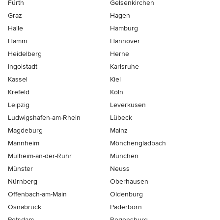
Fürth
Gelsenkirchen
Graz
Hagen
Halle
Hamburg
Hamm
Hannover
Heidelberg
Herne
Ingolstadt
Karlsruhe
Kassel
Kiel
Krefeld
Köln
Leipzig
Leverkusen
Ludwigshafen-am-Rhein
Lübeck
Magdeburg
Mainz
Mannheim
Mönchen­gladbach
Mülheim-an-der-Ruhr
München
Münster
Neuss
Nürnberg
Oberhausen
Offenbach-am-Main
Oldenburg
Osnabrück
Paderborn
Potsdam
Regensburg