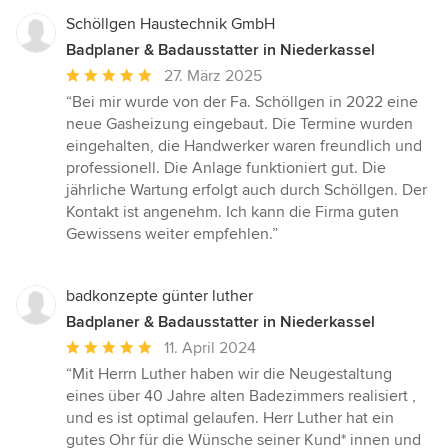
Schöllgen Haustechnik GmbH
Badplaner & Badausstatter in Niederkassel
Durchschnittliche
27. März 2025
Bewertung:
“Bei mir wurde von der Fa. Schöllgen in 2022 eine
5
neue Gasheizung eingebaut. Die Termine wurden
von
eingehalten, die Handwerker waren freundlich und
5
professionell. Die Anlage funktioniert gut. Die
Sternen
jährliche Wartung erfolgt auch durch Schöllgen. Der
Kontakt ist angenehm. Ich kann die Firma guten
Gewissens weiter empfehlen.”
badkonzepte günter luther
Badplaner & Badausstatter in Niederkassel
Durchschnittliche
11. April 2024
Bewertung:
“Mit Herrn Luther haben wir die Neugestaltung
5
eines über 40 Jahre alten Badezimmers realisiert ,
von
und es ist optimal gelaufen. Herr Luther hat ein
5
gutes Ohr für die Wünsche seiner Kund* innen und