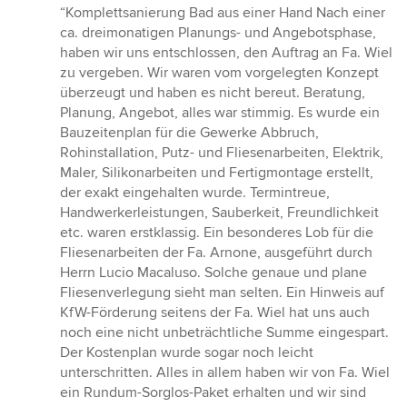
Bewertung:
“Komplettsanierung Bad aus einer Hand Nach einer
5
ca. dreimonatigen Planungs- und Angebotsphase,
von
haben wir uns entschlossen, den Auftrag an Fa. Wiel
5
zu vergeben. Wir waren vom vorgelegten Konzept
Sternen
überzeugt und haben es nicht bereut. Beratung,
Planung, Angebot, alles war stimmig. Es wurde ein
Bauzeitenplan für die Gewerke Abbruch,
Rohinstallation, Putz- und Fliesenarbeiten, Elektrik,
Maler, Silikonarbeiten und Fertigmontage erstellt,
der exakt eingehalten wurde. Termintreue,
Handwerkerleistungen, Sauberkeit, Freundlichkeit
etc. waren erstklassig. Ein besonderes Lob für die
Fliesenarbeiten der Fa. Arnone, ausgeführt durch
Herrn Lucio Macaluso. Solche genaue und plane
Fliesenverlegung sieht man selten. Ein Hinweis auf
KfW-Förderung seitens der Fa. Wiel hat uns auch
noch eine nicht unbeträchtliche Summe eingespart.
Der Kostenplan wurde sogar noch leicht
unterschritten. Alles in allem haben wir von Fa. Wiel
ein Rundum-Sorglos-Paket erhalten und wir sind