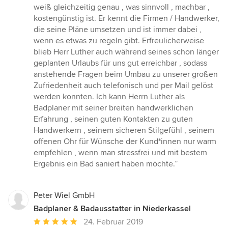
Sternen
weiß gleichzeitig genau , was sinnvoll , machbar ,
kostengünstig ist. Er kennt die Firmen / Handwerker,
die seine Pläne umsetzen und ist immer dabei ,
wenn es etwas zu regeln gibt. Erfreulicherweise
blieb Herr Luther auch während seines schon länger
geplanten Urlaubs für uns gut erreichbar , sodass
anstehende Fragen beim Umbau zu unserer großen
Zufriedenheit auch telefonisch und per Mail gelöst
werden konnten. Ich kann Herrn Luther als
Badplaner mit seiner breiten handwerklichen
Erfahrung , seinen guten Kontakten zu guten
Handwerkern , seinem sicheren Stilgefühl , seinem
offenen Ohr für Wünsche der Kund*innen nur warm
empfehlen , wenn man stressfrei und mit bestem
Ergebnis ein Bad saniert haben möchte.”
Peter Wiel GmbH
Badplaner & Badausstatter in Niederkassel
Durchschnittliche
24. Februar 2019