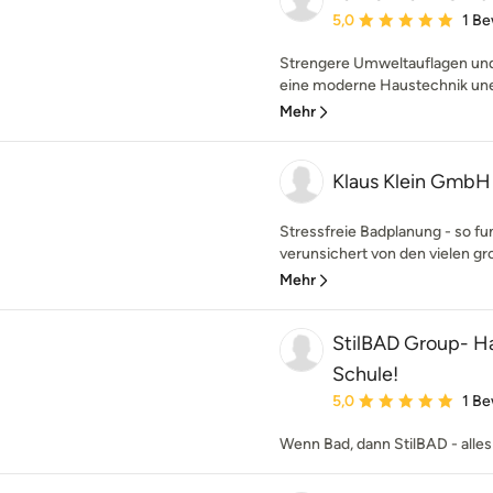
Durchschnittliche Bewe
5,0
1 B
Strengere Umweltauflagen un
eine moderne Haustechnik unen
Mehr
Klaus Klein GmbH
Stressfreie Badplanung - so fun
verunsichert von den vielen gr
Mehr
StilBAD Group- H
Schule!
Durchschnittliche Bewe
5,0
1 B
Wenn Bad, dann StilBAD - alles