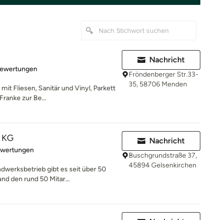
Nachricht
rtung: 4.8 von 5 Sternen
Bewertungen
Fröndenberger Str.33-
35, 58706 Menden
it Fliesen, Sanitär und Vinyl, Parkett
Franke zur Be...
. KG
Nachricht
rtung: 5 von 5 Sternen
ewertungen
Buschgrundstraße 37,
45894 Gelsenkirchen
werksbetrieb gibt es seit über 50
nd den rund 50 Mitar...