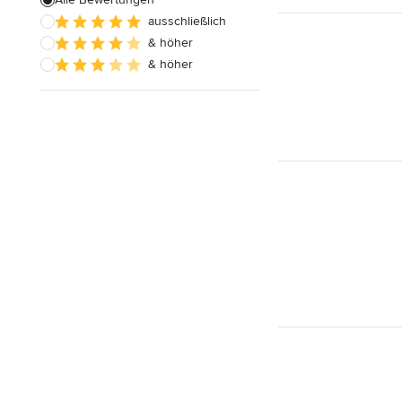
ausschließlich
Badezimmereinbau
& höher
& höher
Alle anzeigen