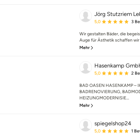
Jörg Stutzriem L
Durchschnittliche Bewe
5,0
3 B
Wir gestalten Bäder, die begei
Auge für Ästhetik schaffen wir 
Mehr
Hasenkamp Gmb
Durchschnittliche Bewe
5,0
2 B
BAD OASEN HASENKAMP – IH
BADRENOVIERUNG, BADMOD
HEIZUNGMODERNISIE...
Mehr
spiegelshop24
Durchschnittliche Bewe
5,0
1 B