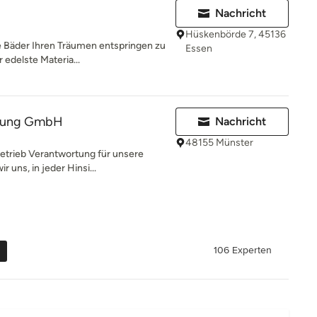
Nachricht
Hüskenbörde 7, 45136
re Bäder Ihren Träumen entspringen zu
Essen
 edelste Materia...
izung GmbH
Nachricht
48155 Münster
betrieb Verantwortung für unsere
 uns, in jeder Hinsi...
106 Experten