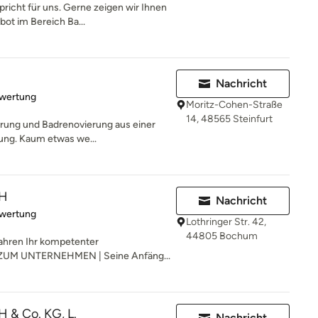
pricht für uns. Gerne zeigen wir Ihnen
ot im Bereich Ba...
Nachricht
rtung: 5 von 5 Sternen
ewertung
Moritz-Cohen-Straße
14, 48565 Steinfurt
erung und Badrenovierung aus einer
ung. Kaum etwas we...
bH
Nachricht
rtung: 5 von 5 Sternen
ewertung
Lothringer Str. 42,
44805 Bochum
ahren Ihr kompetenter
 ZUM UNTERNEHMEN | Seine Anfäng...
& Co. KG, L.
Nachricht