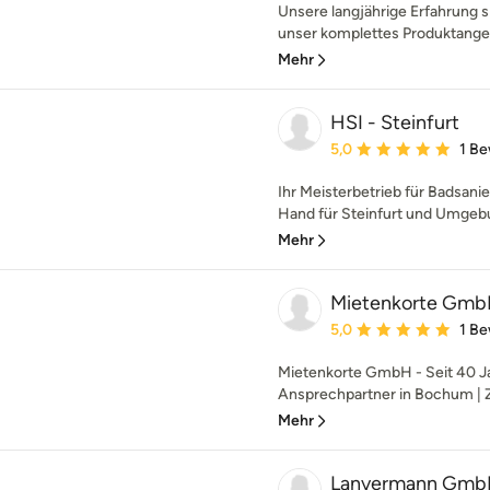
Unsere langjährige Erfahrung s
unser komplettes Produktangeb
Mehr
HSI - Steinfurt
Durchschnittliche Bewe
5,0
1 B
Ihr Meisterbetrieb für Badsani
Hand für Steinfurt und Umgeb
Mehr
Mietenkorte Gm
Durchschnittliche Bewe
5,0
1 B
Mietenkorte GmbH - Seit 40 J
Ansprechpartner in Bochum |
Mehr
Lanvermann GmbH 