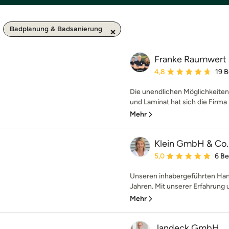
Badplanung & Badsanierung
Franke Raumwert
Durchschnittliche Bewe
4,8
19 
Die unendlichen Möglichkeiten m
und Laminat hat sich die Firma 
Mehr
Klein GmbH & Co
Durchschnittliche Bewe
5,0
6 B
Unseren inhabergeführten Hand
Jahren. Mit unserer Erfahrung u
Mehr
Jandeck GmbH