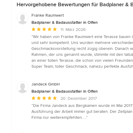
Hervorgehobene Bewertungen für Badplaner & Ba
Franke Raumwert
Badplaner & Badausstatter in Olfen
Durchschnittliche
11. März 2026
Bewertung:
“Wir haben von Franke Raumwert eine Terasse bauen la
5
und sehr kompetent. Uns wurden mehrere verschiedene 
von
Geschmacksvorstellung recht zügig überein. Danach wurd
5
Rahmen, der uns genannt wurde, stimmte mit den tatsä
Sternen
an einer tollen Terasse, die schon von vielen Freun
Super Team, toller Geschmack, nahezu perfekte Ausfü
Jandeck GmbH
Badplaner & Badausstatter in Olfen
Durchschnittliche
20. Dezember 2017
Bewertung:
“Die Firma Jandeck aus Bergkamen wurde im Mai 2017 
5
Ausführung der Arbeit immer gut beraten. Der Zeitpla
von
Firma nur weiterempfehllen.....”
5
Sternen