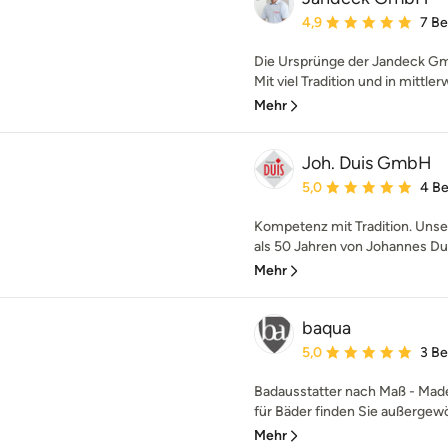
Durchschnittliche Bewe
4,9
7 B
Die Ursprünge der Jandeck Gmb
Mit viel Tradition und in mittler
Mehr
Joh. Duis GmbH
Durchschnittliche Bewe
5,0
4 B
Kompetenz mit Tradition. Unse
als 50 Jahren von Johannes Dui
Mehr
baqua
Durchschnittliche Bewe
5,0
3 B
Badausstatter nach Maß - Made
für Bäder finden Sie außergewöh
Mehr