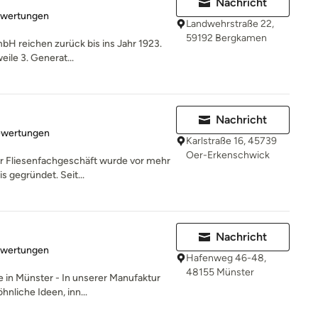
Nachricht
rtung: 4.9 von 5 Sternen
ewertungen
Landwehrstraße 22,
59192 Bergkamen
H reichen zurück bis ins Jahr 1923.
weile 3. Generat...
Nachricht
rtung: 5 von 5 Sternen
ewertungen
Karlstraße 16, 45739
Oer-Erkenschwick
r Fliesenfachgeschäft wurde vor mehr
s gegründet. Seit...
Nachricht
rtung: 5 von 5 Sternen
ewertungen
Hafenweg 46-48,
48155 Münster
 in Münster - In unserer Manufaktur
nliche Ideen, inn...