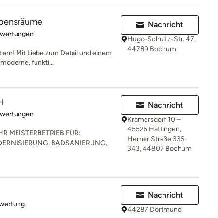
ebensräume
Nachricht
rtung: 5 von 5 Sternen
ewertungen
Hugo-Schultz-Str. 47,
44789 Bochum
stern! Mit Liebe zum Detail und einem
moderne, funkti...
H
Nachricht
rtung: 5 von 5 Sternen
ewertungen
Krämersdorf 10 –
45525 Hattingen,
R MEISTERBETRIEB FÜR:
Herner Straße 335-
ERNISIERUNG, BADSANIERUNG,
343, 44807 Bochum
Nachricht
rtung: 5 von 5 Sternen
ewertung
44287 Dortmund