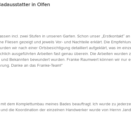
dausstatter in Olfen
ssen incl. zwei Stufen in unseren Garten. Schon unser „Erstkontakt“ a
Fliesen gezeigt und jeweils Vor- und Nachteile erklärt. Die Empfehlu
en wir nach einer Ortsbesichtigung detailliert aufgeklärt, was im einzel
chlich ausgeführten Arbeiten fast genau überein. Die Arbeiten wurden 
den und Bekannten bewundert wurden. Franke Raumwert können wir nur 
hrung. Danke an das Franke-Team!”
mit dem Komplettumbau meines Bades beauftragt. Ich wurde zu jederze
n und die Koordination der einzelnen Handwerker wurde von Hernn Jande