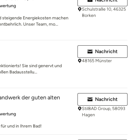
rtung: 5 von 5 Sternen
ewertung
Schulstraße 10, 46325
Borken
d steigende Energiekosten machen
tbehrlich. Unser Team, mo...
Nachricht
48165 Münster
ktionierts! Sie sind genervt und
oßen Badausstellu...
andwerk der guten alten
Nachricht
StilBAD Group, 58093
rtung: 5 von 5 Sternen
ewertung
Hagen
 für und in Ihrem Bad!