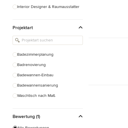
Interior Designer & Raumausstatter
Küchenplanung
Projektart
Landschaftsarchitekten
Armaturen & Sanitärbedarf
Beleuchtung
Badezimmerplanung
Einbauschränke
Badrenovierung
Alle anzeigen
Badewannen-Einbau
Badewannensanierung
Waschtisch nach Maß
Duscheinbau
Bewertung (1)
Gäste-WC Renovierung
Fugenlose Badezimmer
Alle Bewertungen