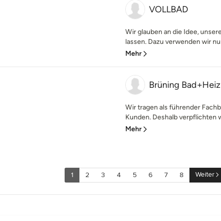
VOLLBAD
Wir glauben an die Idee, unse
lassen. Dazu verwenden wir nur
Mehr
Brüning Bad+He
Wir tragen als führender Fach
Kunden. Deshalb verpflichten wir
Mehr
Weiter
1
2
3
4
5
6
7
8