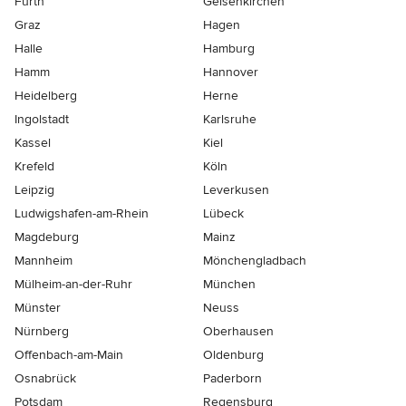
Fürth
Gelsenkirchen
Graz
Hagen
Halle
Hamburg
Hamm
Hannover
Heidelberg
Herne
Ingolstadt
Karlsruhe
Kassel
Kiel
Krefeld
Köln
Leipzig
Leverkusen
Ludwigshafen-am-Rhein
Lübeck
Magdeburg
Mainz
Mannheim
Mönchen­gladbach
Mülheim-an-der-Ruhr
München
Münster
Neuss
Nürnberg
Oberhausen
Offenbach-am-Main
Oldenburg
Osnabrück
Paderborn
Potsdam
Regensburg