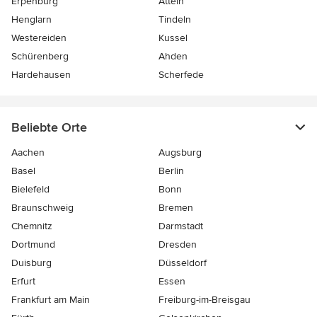
Erpenburg
Atteln
Henglarn
Tindeln
Westereiden
Kussel
Schürenberg
Ahden
Hardehausen
Scherfede
Beliebte Orte
Aachen
Augsburg
Basel
Berlin
Bielefeld
Bonn
Braunschweig
Bremen
Chemnitz
Darmstadt
Dortmund
Dresden
Duisburg
Düsseldorf
Erfurt
Essen
Frankfurt am Main
Freiburg-im-Breisgau