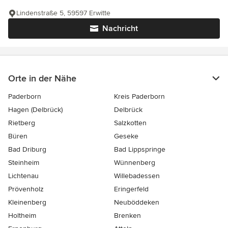
Lindenstraße 5, 59597 Erwitte
Nachricht
Orte in der Nähe
Paderborn
Kreis Paderborn
Hagen (Delbrück)
Delbrück
Rietberg
Salzkotten
Büren
Geseke
Bad Driburg
Bad Lippspringe
Steinheim
Wünnenberg
Lichtenau
Willebadessen
Prövenholz
Eringerfeld
Kleinenberg
Neuböddeken
Holtheim
Brenken