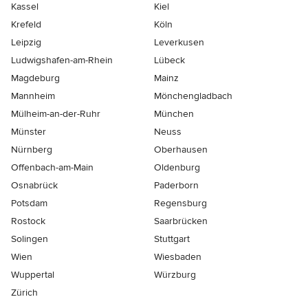
Kassel
Kiel
Krefeld
Köln
Leipzig
Leverkusen
Ludwigshafen-am-Rhein
Lübeck
Magdeburg
Mainz
Mannheim
Mönchen­gladbach
Mülheim-an-der-Ruhr
München
Münster
Neuss
Nürnberg
Oberhausen
Offenbach-am-Main
Oldenburg
Osnabrück
Paderborn
Potsdam
Regensburg
Rostock
Saarbrücken
Solingen
Stuttgart
Wien
Wiesbaden
Wuppertal
Würzburg
Zürich