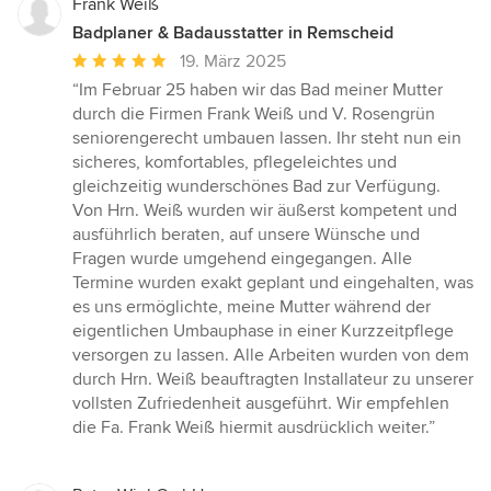
Frank Weiß
Badplaner & Badausstatter in Remscheid
Durchschnittliche
19. März 2025
Bewertung:
“Im Februar 25 haben wir das Bad meiner Mutter
5
durch die Firmen Frank Weiß und V. Rosengrün
von
seniorengerecht umbauen lassen. Ihr steht nun ein
5
sicheres, komfortables, pflegeleichtes und
Sternen
gleichzeitig wunderschönes Bad zur Verfügung.
Von Hrn. Weiß wurden wir äußerst kompetent und
ausführlich beraten, auf unsere Wünsche und
Fragen wurde umgehend eingegangen. Alle
Termine wurden exakt geplant und eingehalten, was
es uns ermöglichte, meine Mutter während der
eigentlichen Umbauphase in einer Kurzzeitpflege
versorgen zu lassen. Alle Arbeiten wurden von dem
durch Hrn. Weiß beauftragten Installateur zu unserer
vollsten Zufriedenheit ausgeführt. Wir empfehlen
die Fa. Frank Weiß hiermit ausdrücklich weiter.”