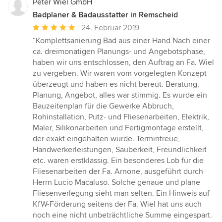
Peter Wiel GmbH
Badplaner & Badausstatter in Remscheid
Durchschnittliche
24. Februar 2019
Bewertung:
“Komplettsanierung Bad aus einer Hand Nach einer
5
ca. dreimonatigen Planungs- und Angebotsphase,
von
haben wir uns entschlossen, den Auftrag an Fa. Wiel
5
zu vergeben. Wir waren vom vorgelegten Konzept
Sternen
überzeugt und haben es nicht bereut. Beratung,
Planung, Angebot, alles war stimmig. Es wurde ein
Bauzeitenplan für die Gewerke Abbruch,
Rohinstallation, Putz- und Fliesenarbeiten, Elektrik,
Maler, Silikonarbeiten und Fertigmontage erstellt,
der exakt eingehalten wurde. Termintreue,
Handwerkerleistungen, Sauberkeit, Freundlichkeit
etc. waren erstklassig. Ein besonderes Lob für die
Fliesenarbeiten der Fa. Arnone, ausgeführt durch
Herrn Lucio Macaluso. Solche genaue und plane
Fliesenverlegung sieht man selten. Ein Hinweis auf
KfW-Förderung seitens der Fa. Wiel hat uns auch
noch eine nicht unbeträchtliche Summe eingespart.