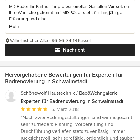
MD Bäder Ihr Partner für professionelles Gestalten Wir setzen
Ihre Wünsche gekonnt um! MD Bäder steht für langjährige
Erfahrung und eine...
Mehr
Wilhelmshöher Allee, 96, 96, 34119 Kassel
Nachricht
Hervorgehobene Bewertungen für Experten für
Badrenovierung in Schwalmstadt
Schönewolf Haustechnik / Bad&Wohngalerie
Experten für Badrenovierung in Schwalmstadt
Durchschnittliche
5. März 2018
Bewertung:
“Nach zwei Badumgestaltungen sind wir insgesamt
5
sehr zufrieden: Planung, Vorbereitung und
von
Durchführung verliefen stets zuverlässig, immer
5
rücksichtsvoll, sehr sorgfältig, ordentlich und sauber