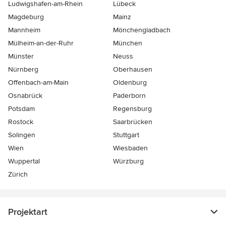
Ludwigshafen-am-Rhein
Lübeck
Magdeburg
Mainz
Mannheim
Mönchen­gladbach
Mülheim-an-der-Ruhr
München
Münster
Neuss
Nürnberg
Oberhausen
Offenbach-am-Main
Oldenburg
Osnabrück
Paderborn
Potsdam
Regensburg
Rostock
Saarbrücken
Solingen
Stuttgart
Wien
Wiesbaden
Wuppertal
Würzburg
Zürich
Projektart