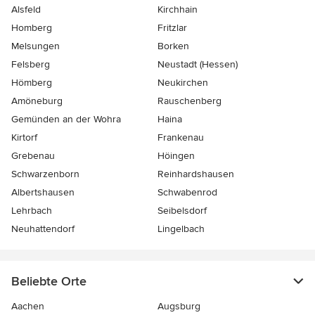
Alsfeld
Kirchhain
Homberg
Fritzlar
Melsungen
Borken
Felsberg
Neustadt (Hessen)
Hömberg
Neukirchen
Amöneburg
Rauschenberg
Gemünden an der Wohra
Haina
Kirtorf
Frankenau
Grebenau
Höingen
Schwarzenborn
Reinhardshausen
Albertshausen
Schwabenrod
Lehrbach
Seibelsdorf
Neuhattendorf
Lingelbach
Beliebte Orte
Aachen
Augsburg