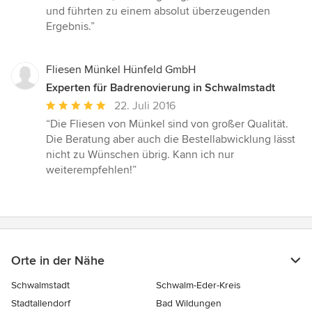
Sternen
und führten zu einem absolut überzeugenden
Ergebnis.”
Fliesen Münkel Hünfeld GmbH
Experten für Badrenovierung in Schwalmstadt
Durchschnittliche
22. Juli 2016
Bewertung:
“Die Fliesen von Münkel sind von großer Qualität.
5
Die Beratung aber auch die Bestellabwicklung lässt
von
nicht zu Wünschen übrig. Kann ich nur
5
weiterempfehlen!”
Sternen
Orte in der Nähe
Schwalmstadt
Schwalm-Eder-Kreis
Stadtallendorf
Bad Wildungen