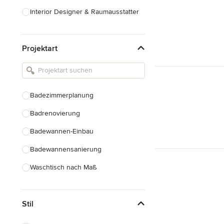
Interior Designer & Raumausstatter
Küchenplanung
Projektart
Landschaftsarchitekten
Armaturen & Sanitärbedarf
Beleuchtung
Badezimmerplanung
Einbauschränke
Badrenovierung
Alle anzeigen
Badewannen-Einbau
Badewannensanierung
Waschtisch nach Maß
Duscheinbau
Stil
Gäste-WC Renovierung
Fugenlose Badezimmer