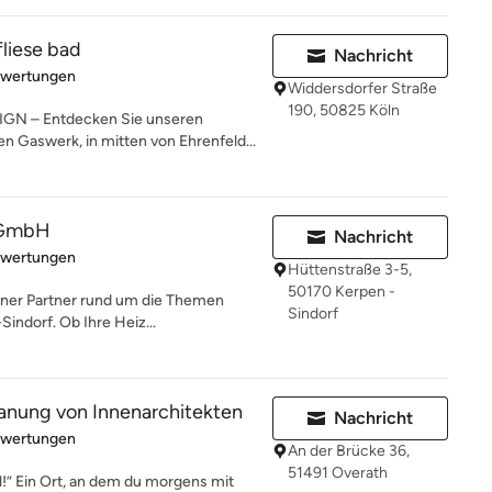
fliese bad
Nachricht
rtung: 5 von 5 Sternen
ewertungen
Widdersdorfer Straße
190, 50825 Köln
N – Entdecken Sie unseren
n Gaswerk, in mitten von Ehrenfeld...
 GmbH
Nachricht
rtung: 5 von 5 Sternen
ewertungen
Hüttenstraße 3-5,
50170 Kerpen -
rener Partner rund um die Themen
Sindorf
indorf. Ob Ihre Heiz...
lanung von Innenarchitekten
Nachricht
rtung: 5 von 5 Sternen
ewertungen
An der Brücke 36,
51491 Overath
!” Ein Ort, an dem du morgens mit