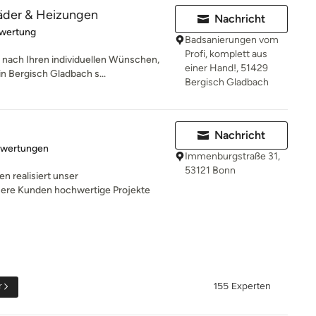
er & Heizungen
Nachricht
rtung: 5 von 5 Sternen
ewertung
Badsanierungen vom
Profi, komplett aus
nach Ihren individuellen Wünschen,
einer Hand!, 51429
n Bergisch Gladbach s...
Bergisch Gladbach
Nachricht
rtung: 4.5 von 5 Sternen
ewertungen
Immenburgstraße 31,
53121 Bonn
n realisiert unser
sere Kunden hochwertige Projekte
r
155 Experten