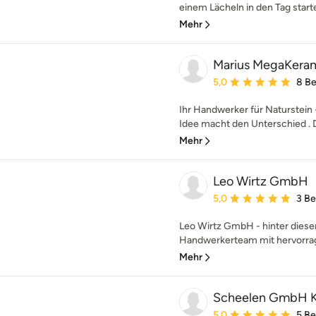
einem Lächeln in den Tag start
Mehr
Marius MegaKeram
Durchschnittliche Bewe
5,0
8 B
Ihr Handwerker für Naturstein 
Idee macht den Unterschied . D
Mehr
Leo Wirtz GmbH
Durchschnittliche Bewe
5,0
3 B
Leo Wirtz GmbH - hinter diese
Handwerkerteam mit hervorrag
Mehr
Scheelen GmbH K
Durchschnittliche Bewe
5,0
5 B