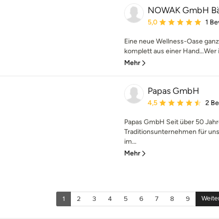
NOWAK GmbH Bäd
Durchschnittliche Bewe
5,0
1 B
Eine neue Wellness-Oase ganz 
komplett aus einer Hand…Wer i
Mehr
Papas GmbH
Durchschnittliche Bewe
4,5
2 B
Papas GmbH Seit über 50 Jahre
Traditionsunternehmen für un
im...
Mehr
Weite
1
2
3
4
5
6
7
8
9