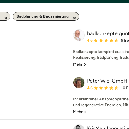
Badplanung & Badsanierung
badkonzepte günt
Durchschnittliche Bewe
4,6
9 B
Badkonzepte komplett aus eine
Realisierung. Badplanung, Bads
Mehr
Peter Wiel GmbH
Durchschnittliche Bewe
4,6
10 
Ihr erfahrener Ansprechpartn
und regenerative Energien. Mit 
Mehr
KrisMa - Innovati