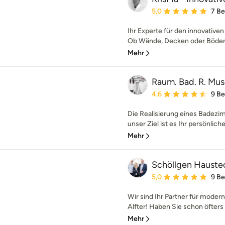
Durchschnittliche Bewe
5,0
7 B
Ihr Experte für den innovativ
Ob Wände, Decken oder Böden –
Mehr
Raum. Bad. R. Mu
Durchschnittliche Bewe
4,6
9 B
Die Realisierung eines Badezimm
unser Ziel ist es Ihr persönlic
Mehr
Schöllgen Haust
Durchschnittliche Bewe
5,0
9 B
Wir sind Ihr Partner für mode
Alfter! Haben Sie schon öfters
Mehr