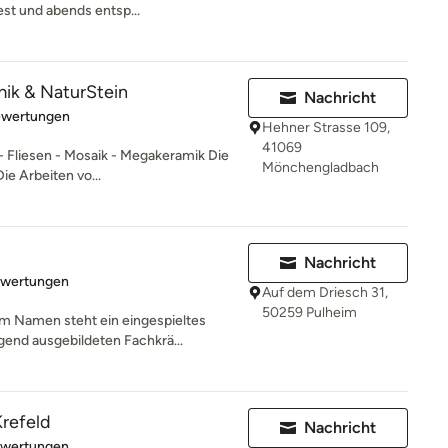
est und abends entsp...
ik & NaturStein
Nachricht
rtung: 5 von 5 Sternen
ewertungen
Hehner Strasse 109,
41069
- Fliesen - Mosaik - Megakeramik Die
Mönchengladbach
ie Arbeiten vo...
Nachricht
rtung: 5 von 5 Sternen
ewertungen
Auf dem Driesch 31,
50259 Pulheim
m Namen steht ein eingespieltes
end ausgebildeten Fachkrä...
refeld
Nachricht
rtung: 5 von 5 Sternen
ewertungen