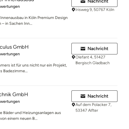
Nachricht
rtung: 5 von 5 Sternen
ewertungen
Irisweg 9, 50767 Köln
en Innenausbau in Köln Premium Design
 in Sachen Inn...
sculus GmbH
Nachricht
rtung: 4.6 von 5 Sternen
ewertungen
Olefant 4, 51427
Bergisch Gladbach
ers ist für uns nicht nur ein Projekt,
hes Badezimme...
echnik GmbH
Nachricht
rtung: 5 von 5 Sternen
ewertungen
Auf dem Polacker 7,
53347 Alfter
rne Bäder und Heizungsanlagen aus
 von einem neuen B...