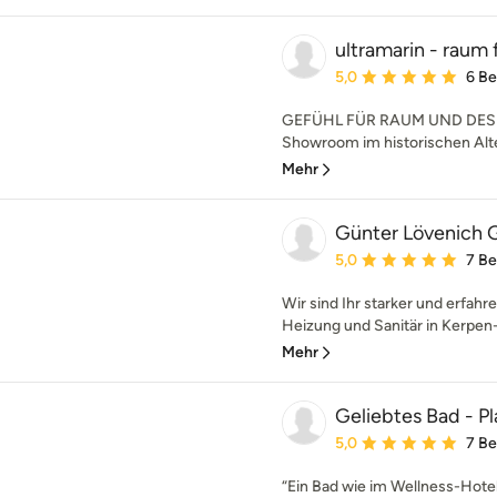
ultramarin - raum 
Durchschnittliche Bewe
5,0
6 B
GEFÜHL FÜR RAUM UND DESIG
Showroom im historischen Alte
Mehr
Günter Lövenich
Durchschnittliche Bewe
5,0
7 B
Wir sind Ihr starker und erfah
Heizung und Sanitär in Kerpen-S
Mehr
Geliebtes Bad - P
Durchschnittliche Bewe
5,0
7 B
“Ein Bad wie im Wellness-Hotel