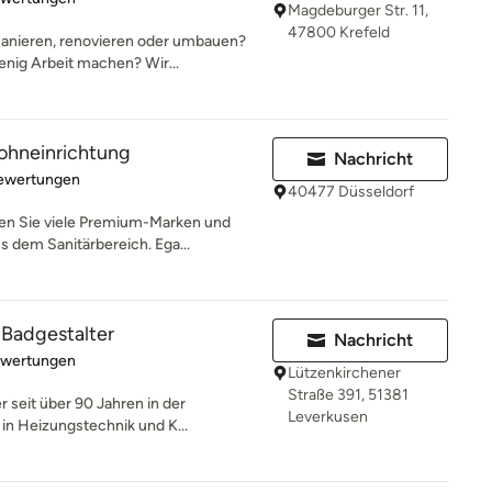
Magdeburger Str. 11,
47800 Krefeld
anieren, renovieren oder umbauen?
enig Arbeit machen? Wir...
ohneinrichtung
Nachricht
rtung: 3 von 5 Sternen
Bewertungen
40477 Düsseldorf
en Sie viele Premium-Marken und
 dem Sanitärbereich. Ega...
 Badgestalter
Nachricht
rtung: 5 von 5 Sternen
ewertungen
Lützenkirchener
Straße 391, 51381
r seit über 90 Jahren in der
Leverkusen
in Heizungstechnik und K...