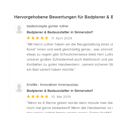
Hervorgehobene Bewertungen für Badplaner & Ba
badkonzepte günter luther
Badplaner & Badausstatter in Sinnersdorf
Durchschnittliche
11. April 2024
Bewertung:
“Mit Herrn Luther haben wir die Neugestaltung eines üb
5
Kund* innen und weiß gleichzeitig genau , was sinnvoll
von
etwas zu regeln gibt. Erfreulicherweise blieb Herr L
5
unserer großen Zufriedenheit auch telefonisch und per
Sternen
Kontakten zu guten Handwerkern , seinem sicheren St
ein Bad saniert haben möchte.”
KrisMa - Innovativer Innenausbau
Badplaner & Badausstatter in Sinnersdorf
Durchschnittliche
10. Mai 2019
Bewertung:
“Wenn es 6 Sterne geben würde dann müsste man diese
5
noch mal gerne bedanken!!! Wenn alle Handwerker so w
von
hier genau richtig! Immer wieder gerne. Danke KrisMa”