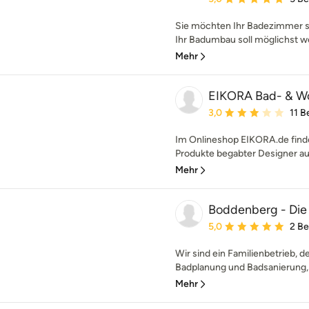
Sie möchten Ihr Badezimmer s
Ihr Badumbau soll möglichst w
Mehr
EIKORA Bad- & W
Durchschnittliche Bewe
3,0
11 
Im Onlineshop EIKORA.de find
Produkte begabter Designer aus
Mehr
Boddenberg - Die
Durchschnittliche Bewe
5,0
2 B
Wir sind ein Familienbetrieb, de
Badplanung und Badsanierung, 
Mehr