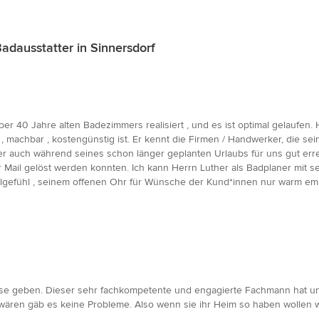
dausstatter in Sinnersdorf
er 40 Jahre alten Badezimmers realisiert , und es ist optimal gelaufen.
 , machbar , kostengünstig ist. Er kennt die Firmen / Handwerker, die s
uther auch während seines schon länger geplanten Urlaubs für uns gut e
 Mail gelöst werden konnten. Ich kann Herrn Luther als Badplaner mit s
ilgefühl , seinem offenen Ohr für Wünsche der Kund*innen nur warm emp
 geben. Dieser sehr fachkompetente und engagierte Fachmann hat uns 
ären gäb es keine Probleme. Also wenn sie ihr Heim so haben wollen wie