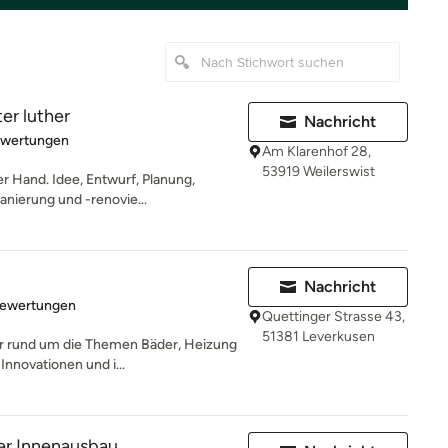
er luther
Nachricht
rtung: 4.6 von 5 Sternen
ewertungen
Am Klarenhof 28,
53919 Weilerswist
r Hand. Idee, Entwurf, Planung,
anierung und -renovie...
Nachricht
rtung: 4.6 von 5 Sternen
Bewertungen
Quettinger Strasse 43,
51381 Leverkusen
er rund um die Themen Bäder, Heizung
Innovationen und i...
ver Innenausbau