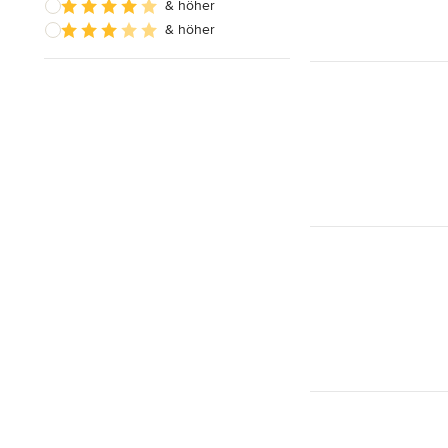
& höher
& höher