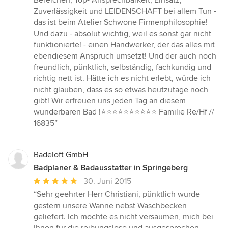
Bereichen, Top- Ansprechbarkeit, Einsatz,
Zuverlässigkeit und LEIDENSCHAFT bei allem Tun -
das ist beim Atelier Schwone Firmenphilosophie!
Und dazu - absolut wichtig, weil es sonst gar nicht
funktionierte! - einen Handwerker, der das alles mit
ebendiesem Anspruch umsetzt! Und der auch noch
freundlich, pünktlich, selbständig, fachkundig und
richtig nett ist. Hätte ich es nicht erlebt, würde ich
nicht glauben, dass es so etwas heutzutage noch
gibt! Wir erfreuen uns jeden Tag an diesem
wunderbaren Bad !⭐️⭐️⭐️⭐️⭐️⭐️⭐️⭐️⭐️⭐️ Familie Re/Hf //
16835”
Badeloft GmbH
Badplaner & Badausstatter in Springeberg
Durchschnittliche
30. Juni 2015
Bewertung:
“Sehr geehrter Herr Christiani, pünktlich wurde
5
gestern unsere Wanne nebst Waschbecken
von
geliefert. Ich möchte es nicht versäumen, mich bei
5