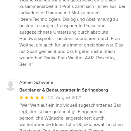
Woithe können wir uneingeschränkt empfehlen.
von
Zusammenarbeit mit Profis zahlt sich immer aus: bei
5
individueller Planung mit Mut zu neuen
Sternen
Ideen/Technologien, Dialog und Abstimmung zu
besten Lösungen, transparente Preise und
ausgezeichnete Umsetzung durch absolute
Handwerksprofis - bestens koordiniert durch Frau
Woithe, die auch für uns immer erreichbar war. Das
hat Spaß gemacht und das Ergebnis ist einfach
wunderbar! Danke Frau Woithe. A&R. Pascotto,
Berlin”
Atelier Schwone
Badplaner & Badausstatter in Springeberg
Durchschnittliche
20. August 2021
Bewertung:
“Wer Wert auf ein individuell zugeschnittenes Bad
5
legt, der ist hier goldrichtig!! Eingehen auf
von
persönliche Wünsche, angereichert durch
5
weiterführende Ideen, tolle Objektauswahl in allen
Sternen