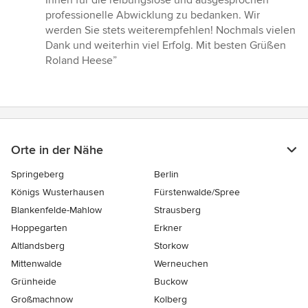
Ihnen für die reibungslose und ausgesprochen
Sternen
professionelle Abwicklung zu bedanken. Wir
werden Sie stets weiterempfehlen! Nochmals vielen
Dank und weiterhin viel Erfolg. Mit besten Grüßen
Roland Heese”
Orte in der Nähe
Springeberg
Berlin
Königs Wusterhausen
Fürstenwalde/Spree
Blankenfelde-Mahlow
Strausberg
Hoppegarten
Erkner
Altlandsberg
Storkow
Mittenwalde
Werneuchen
Grünheide
Buckow
Großmachnow
Kolberg