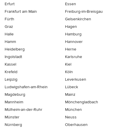
Erfurt
Essen
Frankfurt am Main
Freiburg-im-Breisgau
Fürth
Gelsenkirchen
Graz
Hagen
Halle
Hamburg
Hamm
Hannover
Heidelberg
Herne
Ingolstadt
Karlsruhe
Kassel
Kiel
Krefeld
Köln
Leipzig
Leverkusen
Ludwigshafen-am-Rhein
Lübeck
Magdeburg
Mainz
Mannheim
Mönchen­gladbach
Mülheim-an-der-Ruhr
München
Münster
Neuss
Nürnberg
Oberhausen