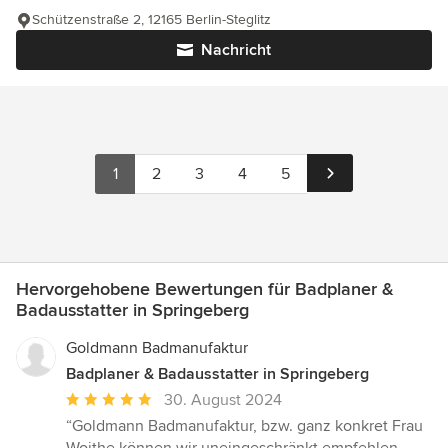
Schützenstraße 2, 12165 Berlin-Steglitz
Nachricht
1
2
3
4
5
Hervorgehobene Bewertungen für Badplaner &
Badausstatter in Springeberg
Goldmann Badmanufaktur
Badplaner & Badausstatter in Springeberg
Durchschnittliche
30. August 2024
Bewertung:
“Goldmann Badmanufaktur, bzw. ganz konkret Frau
5