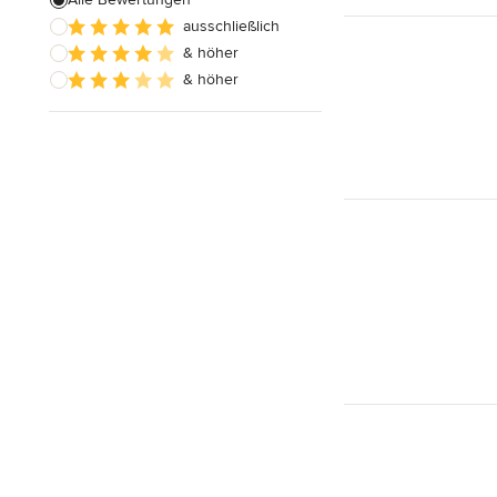
ausschließlich
Badezimmereinbau
& höher
& höher
Alle anzeigen