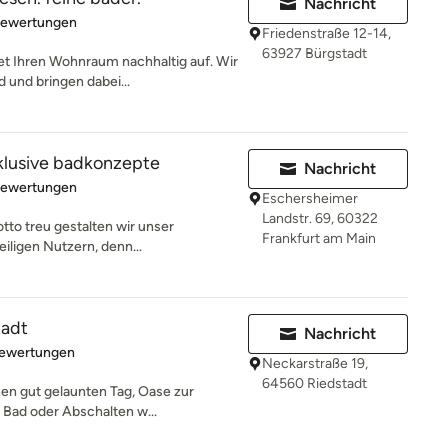
Nachricht
rtung: 4.9 von 5 Sternen
Bewertungen
Friedenstraße 12-14,
63927 Bürgstadt
t Ihren Wohnraum nachhaltig auf. Wir
 und bringen dabei...
klusive badkonzepte
Nachricht
rtung: 5 von 5 Sternen
Bewertungen
Eschersheimer
Landstr. 69, 60322
otto treu gestalten wir unser
Frankfurt am Main
ligen Nutzern, denn...
tadt
Nachricht
rtung: 4.9 von 5 Sternen
Bewertungen
Neckarstraße 19,
64560 Riedstadt
inen gut gelaunten Tag, Oase zur
Bad oder Abschalten w...