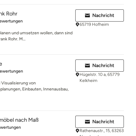
nk Rohr
Nachricht
rtung: 4.6 von 5 Sternen
Bewertungen
65719 Hofheim
planen und umsetzen wollen, dann sind
rank Rohr. M...
e
Nachricht
rtung: 4.9 von 5 Sternen
Bewertungen
Hügelstr. 10 a, 65779
Kelkheim
Visualisierung von
lanungen, Einbauten, Innenausbau,
dmöbel nach Maß
Nachricht
rtung: 5 von 5 Sternen
ewertungen
Rathenaustr., 15, 63263