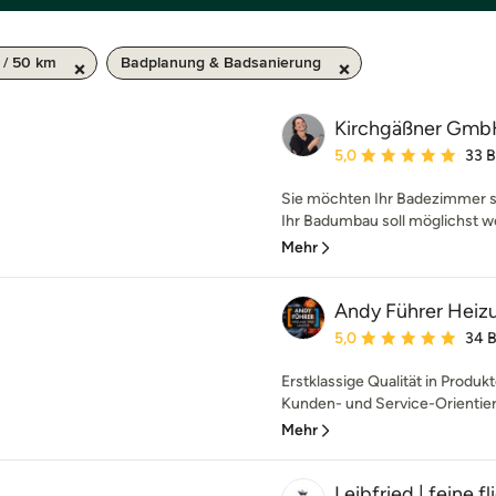
 / 50 km
Badplanung & Badsanierung
Kirchgäßner Gm
Durchschnittliche Bewe
5,0
33 
Sie möchten Ihr Badezimmer s
Ihr Badumbau soll möglichst w
Mehr
Andy Führer Heizu
Durchschnittliche Bewe
5,0
34 
Erstklassige Qualität in Produ
Kunden- und Service-Orientieru
Mehr
Leibfried | feine f