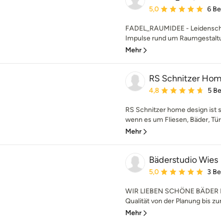
Durchschnittliche Bewe
5,0
6 B
FADEL_RAUMIDEE - Leidenschaft
Impulse rund um Raumgestaltun
Mehr
RS Schnitzer Ho
Durchschnittliche Bewe
4,8
5 B
RS Schnitzer home design ist s
wenn es um Fliesen, Bäder, Türe
Mehr
Bäderstudio Wies
Durchschnittliche Bewe
5,0
3 B
WIR LIEBEN SCHÖNE BÄDER Ei
Qualität von der Planung bis zu
Mehr