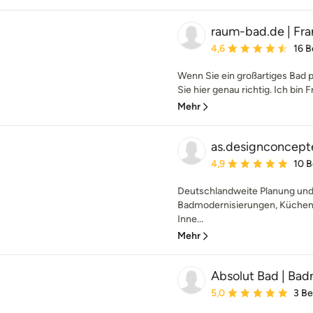
raum-bad.de | Fra
Durchschnittliche Bewe
4,6
16 
Wenn Sie ein großartiges Bad 
Sie hier genau richtig. Ich bin F
Mehr
as.designconcept
Durchschnittliche Bewe
4,9
10 
Deutschlandweite Planung und 
Badmodernisierungen, Küchenp
Inne...
Mehr
Absolut Bad | Ba
Durchschnittliche Bewe
5,0
3 B