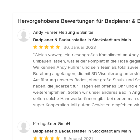
Hervorgehobene Bewertungen für Badplaner & Ba
Andy Führer Heizung & Sanitär
Badplaner & Badausstatter in Stockstadt am Main
Durchschnittliche
30. Januar 2023
Bewertung:
“Gleich vorweg: ein riesengroßes Kompliment an Andy
5
umbauen lassen, was leider komplett in die Hose gegan
von
Wir kennen Andy Führer und sein Team als total zuverlä
5
Beratung angefangen, die mit 3D-Visualierung unterst
Sternen
Ausführung unseres Bades, ohne große Staub- und Sch
haben, die jederzeit für Fragen ein offenes Ohr und e
weiterempfehlen. Sollten wir unser anderes Bad in An
selten solche Handwerkerfirmen gibt, bei denen man s
super Kooperation. Mit gutem Gewissen empfehlen wir d
Kirchgäßner GmbH
Badplaner & Badausstatter in Stockstadt am Main
Durchschnittliche
5. August 2021