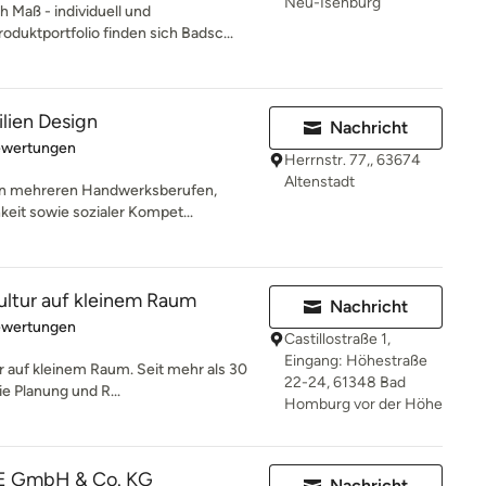
Neu-Isenburg
 Maß - individuell und
oduktportfolio finden sich Badsc...
ilien Design
Nachricht
rtung: 4.9 von 5 Sternen
ewertungen
Herrnstr. 77,, 63674
Altenstadt
in mehreren Handwerksberufen,
keit sowie sozialer Kompet...
ultur auf kleinem Raum
Nachricht
rtung: 5 von 5 Sternen
ewertungen
Castillostraße 1,
Eingang: Höhestraße
r auf kleinem Raum. Seit mehr als 30
22-24, 61348 Bad
ie Planung und R...
Homburg vor der Höhe
 GmbH & Co. KG
Nachricht