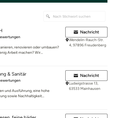
bH
Nachricht
rtung: 5 von 5 Sternen
Bewertungen
Wendelin-Rauch-Str.
4, 97896 Freudenberg
anieren, renovieren oder umbauen?
enig Arbeit machen? Wir...
ng & Sanitär
Nachricht
rtung: 5 von 5 Sternen
Bewertungen
Ludwigstrasse 13,
63533 Mainhausen
kten und Ausführung, eine hohe
ng sowie Nachhaltigkeit...
liesen. feine bäder.