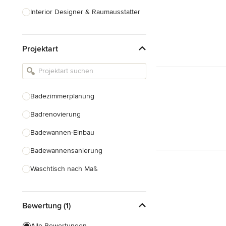
Interior Designer & Raumausstatter
Küchenplanung
Projektart
Landschaftsarchitekten
Armaturen & Sanitärbedarf
Beleuchtung
Badezimmerplanung
Einbauschränke
Badrenovierung
Alle anzeigen
Badewannen-Einbau
Badewannensanierung
Waschtisch nach Maß
Duscheinbau
Bewertung (1)
Gäste-WC Renovierung
Fugenlose Badezimmer
Alle Bewertungen