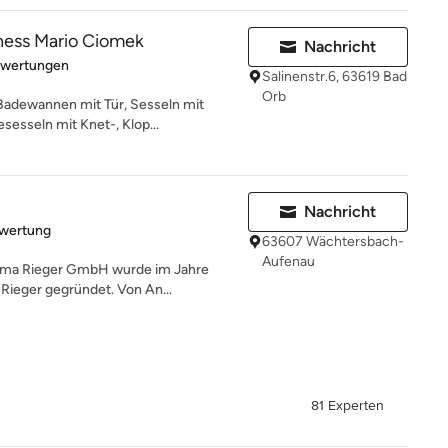
ness Mario Ciomek
Nachricht
rtung: 5 von 5 Sternen
ewertungen
Salinenstr.6, 63619 Bad
Orb
 Badewannen mit Tür, Sesseln mit
esseln mit Knet-, Klop...
Nachricht
rtung: 5 von 5 Sternen
ewertung
63607 Wächtersbach-
Aufenau
irma Rieger GmbH wurde im Jahre
Rieger gegründet. Von An...
81 Experten