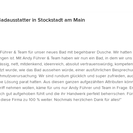
dausstatter in Stockstadt am Main
 Führer & Team für unser neues Bad mit begehbarer Dusche. Wir hatten
gen ist. Mit Andy Führer & Team haben wir nun ein Bad, in dem wir uns r
ssig, nett, mitdenkend, ideenreich, absolut vertrauenswürdig, kompetent,
ützt wurde, wie das Bad aussehen würde, einer ausführlichen Besprechun
mutzverursachung. Wir sind rundum glücklich und super zufrieden, au
ine Lösung parat hatten. Aus diesen ganzen aufgezählten Attributen kön
griff nehmen wollen, käme für uns nur Andy Führer und Team in Frage.
ich gut aufgehoben fühlt und die ihr Handwerk perfekt beherrschen. F
iese Firma zu 100 % weiter. Nochmals herzlichen Dank für alles!”