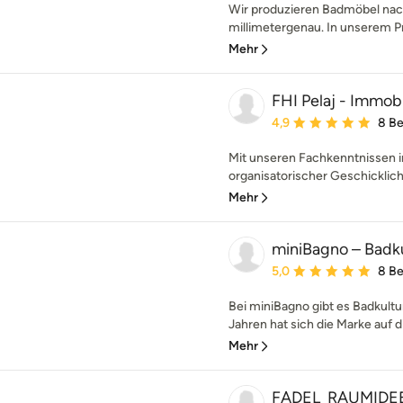
Wir produzieren Badmöbel nach
millimetergenau. In unserem Pr
Mehr
FHI Pelaj - Immob
Durchschnittliche Bewe
4,9
8 B
Mit unseren Fachkenntnissen 
organisatorischer Geschicklich
Mehr
miniBagno – Badk
Durchschnittliche Bewe
5,0
8 B
Bei miniBagno gibt es Badkultu
Jahren hat sich die Marke auf d
Mehr
FADEL_RAUMIDEE