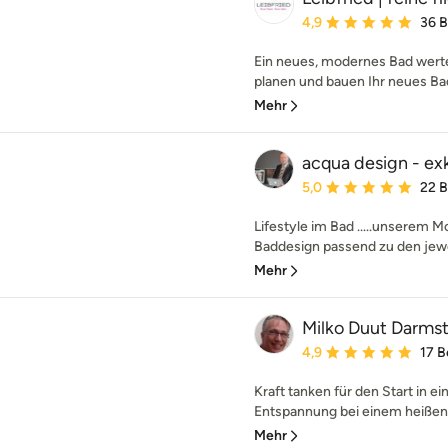
Durchschnittliche Bewe
4,9
36 
Ein neues, modernes Bad werte
planen und bauen Ihr neues Bad
Mehr
acqua design - ex
Durchschnittliche Bewe
5,0
22 
Lifestyle im Bad .....unserem M
Baddesign passend zu den jewei
Mehr
Milko Duut Darms
Durchschnittliche Bewe
4,9
17 
Kraft tanken für den Start in e
Entspannung bei einem heißen 
Mehr