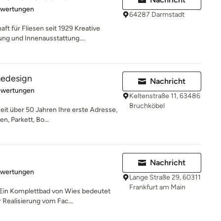
rtung: 5 von 5 Sternen
ewertungen
64287 Darmstadt
 für Fliesen seit 1929 Kreative
g und Innenausstattung....
medesign
Nachricht
rtung: 4.8 von 5 Sternen
ewertungen
Keltenstraße 11, 63486
Bruchköbel
eit über 50 Jahren Ihre erste Adresse,
n, Parkett, Bo...
Nachricht
rtung: 5 von 5 Sternen
ewertungen
Lange Straße 29, 60311
Frankfurt am Main
n Komplettbad von Wies bedeutet
r Realisierung vom Fac...