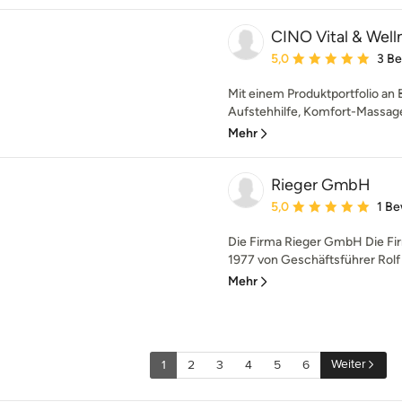
CINO Vital & Well
Durchschnittliche Bewe
5,0
3 B
Mit einem Produktportfolio an
Aufstehhilfe, Komfort-Massages
Mehr
Rieger GmbH
Durchschnittliche Bewe
5,0
1 B
Die Firma Rieger GmbH Die F
1977 von Geschäftsführer Rolf 
Mehr
Weiter
1
2
3
4
5
6