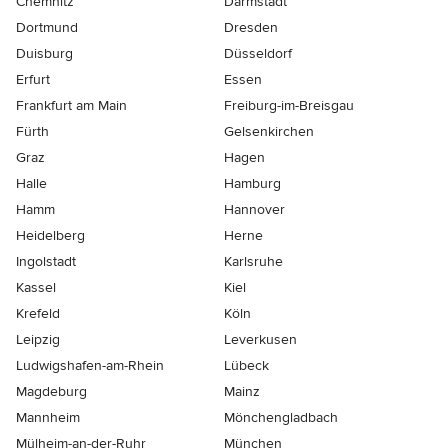
Chemnitz
Darmstadt
Dortmund
Dresden
Duisburg
Düsseldorf
Erfurt
Essen
Frankfurt am Main
Freiburg-im-Breisgau
Fürth
Gelsenkirchen
Graz
Hagen
Halle
Hamburg
Hamm
Hannover
Heidelberg
Herne
Ingolstadt
Karlsruhe
Kassel
Kiel
Krefeld
Köln
Leipzig
Leverkusen
Ludwigshafen-am-Rhein
Lübeck
Magdeburg
Mainz
Mannheim
Mönchen­gladbach
Mülheim-an-der-Ruhr
München