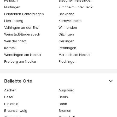
Fellbach
Bietigheim-Bissingen
Nürtingen
Kirchheim unter Teck
Leinfelden-Echterdingen
Backnang
Herrenberg
Kornwestheim
Vaihingen an der Enz
Winnenden
Weinstadt-Endersbach
Ditzingen
Weil der Stadt
Gerlingen
Korntal
Renningen
Wendlingen am Neckar
Marbach am Neckar
Freiberg am Neckar
Plochingen
Beliebte Orte
Aachen
Augsburg
Basel
Berlin
Bielefeld
Bonn
Braunschweig
Bremen