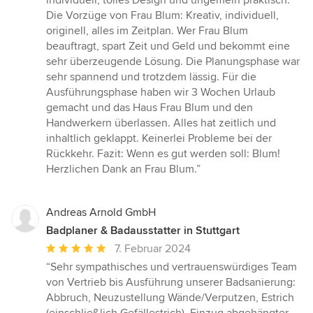
Die Vorzüge von Frau Blum: Kreativ, individuell,
originell, alles im Zeitplan. Wer Frau Blum
beauftragt, spart Zeit und Geld und bekommt eine
sehr überzeugende Lösung. Die Planungsphase war
sehr spannend und trotzdem lässig. Für die
Ausführungsphase haben wir 3 Wochen Urlaub
gemacht und das Haus Frau Blum und den
Handwerkern überlassen. Alles hat zeitlich und
inhaltlich geklappt. Keinerlei Probleme bei der
Rückkehr. Fazit: Wenn es gut werden soll: Blum!
Herzlichen Dank an Frau Blum.”
Andreas Arnold GmbH
Badplaner & Badausstatter in Stuttgart
Durchschnittliche
7. Februar 2024
Bewertung:
“Sehr sympathisches und vertrauenswürdiges Team
5
von Vertrieb bis Ausführung unserer Badsanierung:
von
Abbruch, Neuzustellung Wände/Verputzen, Estrich
5
(einschließlich Gefällestrich), Einzug abgehängter