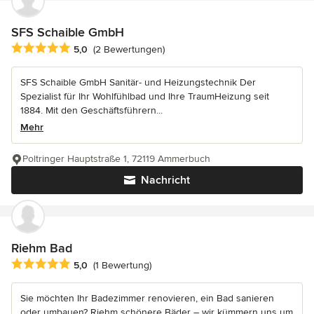
SFS Schaible GmbH
Durchschnittliche Bewertung: 5 von 5 Sternen
5,0
(2 Bewertungen)
SFS Schaible GmbH Sanitär- und Heizungstechnik Der
Spezialist für Ihr Wohlfühlbad und Ihre TraumHeizung seit
1884. Mit den Geschäftsführern...
Mehr
Poltringer Hauptstraße 1, 72119 Ammerbuch
Nachricht
Riehm Bad
Durchschnittliche Bewertung: 5 von 5 Sternen
5,0
(1 Bewertung)
Sie möchten Ihr Badezimmer renovieren, ein Bad sanieren
oder umbauen? Riehm schönere Bäder – wir kümmern uns um