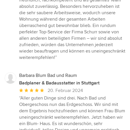
absolut zuverlässig. Besonders hervorzuheben ist
die sehr saubere Arbeitsweise, wodurch unsere
Wohnung während der gesamten Arbeiten
überraschend gut bewohnbar blieb. Ein rundum
perfekter Top-Service der Firma Schurr sowie von
allen anderen beteiligten Firmen – wir sind absolut
zufrieden, würden das Unternehmen jederzeit
wieder beauftragen und können es uneingeschränkt
weiterempfehlen!”
Barbara Blum Bad und Raum
Badplaner & Badausstatter in Stuttgart
Durchschnittliche
20. Februar 2024
Bewertung:
“Aller guten Dinge sind drei. Nach Bad und
5
Obergeschoss nun das Erdgeschoss. Wir sind mit
von
dem Ergebnis hochzufrieden und können Frau Blum
5
uneingeschränkt weiterempfehlen. Jetzt haben wir
Sternen
ein Blum- Haus. Es ist wunderschön, sehr
individuell, tolles Design und ungemein praktisch.