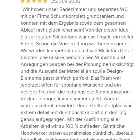
Durchschnittliche
25. Juli 2026
Bewertung:
“Wir haben unser Badezimmer und separates WC
5
mit der Firma Schurr komplett grundsaniert und
von
könnten mit dem Ergebnis sowie dem gesamten
5
Ablauf nicht glücklicher sein! Von der ersten Idee
Sternen
bis zur letzten Silikonfuge war das Projekt ein voller
Erfolg. Schon die Vorbereitung war hervorragend:
Wir wurden kompetent und mit viel Blick fürs Detail
beraten, alle unsere persönlichen Wünsche und
Anregungen wurden bei der Planung berücksichtigt
und die Auswahl der Materialien sowie Design-
Elemente passt einfach perfekt. Das Team war
jederzeit offen für spontane Wünsche und ein
riesiges Plus war die reibungslose Kommunikation –
Rückmeldungen kamen immer direkt, Anrufe
wurden zeitnah erwidert. Der erstellte Zeitplan war
extrem detailliert durchdacht und ist auf den Tag
genau aufgegangen. Mit der Ausführung aller
Arbeiten sind wir zu 100 % zufrieden. Sämtliche
Handwerker waren ausnahmslos pünktlich, überaus
freundlich, fachkompetent und als gesamtes Team