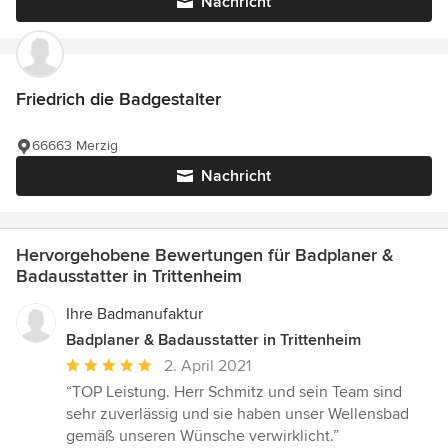
Nachricht
Friedrich die Badgestalter
66663 Merzig
Nachricht
Hervorgehobene Bewertungen für Badplaner &
Badausstatter in Trittenheim
Ihre Badmanufaktur
Badplaner & Badausstatter in Trittenheim
Durchschnittliche
2. April 2021
Bewertung:
“TOP Leistung. Herr Schmitz und sein Team sind
5
sehr zuverlässig und sie haben unser Wellensbad
von
gemäß unseren Wünsche verwirklicht.”