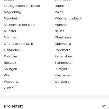
Ludwigshafen-am-Rhein
Lübeck
Magdeburg
Mainz
Mannheim
Mönchen­gladbach
Mülheim-an-der-Ruhr
München
Münster
Neuss
Nürnberg
Oberhausen
Offenbach-am-Main
Oldenburg
Osnabrück
Paderborn
Potsdam
Regensburg
Rostock
Saarbrücken
Solingen
Stuttgart
Wien
Wiesbaden
Wuppertal
Würzburg
Zürich
Projektart