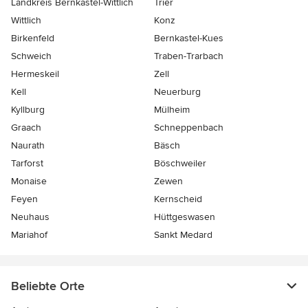
Landkreis Bernkastel-Wittlich
Trier
Wittlich
Konz
Birkenfeld
Bernkastel-Kues
Schweich
Traben-Trarbach
Hermeskeil
Zell
Kell
Neuerburg
Kyllburg
Mülheim
Graach
Schneppenbach
Naurath
Bäsch
Tarforst
Böschweiler
Monaise
Zewen
Feyen
Kernscheid
Neuhaus
Hüttgeswasen
Mariahof
Sankt Medard
Beliebte Orte