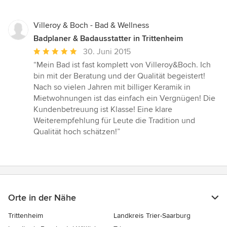
5
Sternen
Villeroy & Boch - Bad & Wellness
Badplaner & Badausstatter in Trittenheim
Durchschnittliche
30. Juni 2015
Bewertung:
“Mein Bad ist fast komplett von Villeroy&Boch. Ich
5
bin mit der Beratung und der Qualität begeistert!
von
Nach so vielen Jahren mit billiger Keramik in
5
Mietwohnungen ist das einfach ein Vergnügen! Die
Sternen
Kundenbetreuung ist Klasse! Eine klare
Weiterempfehlung für Leute die Tradition und
Qualität hoch schätzen!”
Orte in der Nähe
Trittenheim
Landkreis Trier-Saarburg