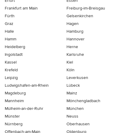
Erfurt
Essen
Frankfurt am Main
Freiburg-im-Breisgau
Fürth
Gelsenkirchen
Graz
Hagen
Halle
Hamburg
Hamm
Hannover
Heidelberg
Herne
Ingolstadt
Karlsruhe
Kassel
Kiel
Krefeld
Köln
Leipzig
Leverkusen
Ludwigshafen-am-Rhein
Lübeck
Magdeburg
Mainz
Mannheim
Mönchen­gladbach
Mülheim-an-der-Ruhr
München
Münster
Neuss
Nürnberg
Oberhausen
Offenbach-am-Main
Oldenburg