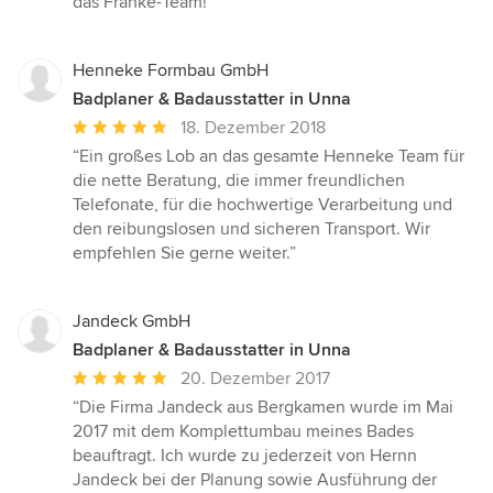
das Franke-Team!”
Henneke Formbau GmbH
Badplaner & Badausstatter in Unna
Durchschnittliche
18. Dezember 2018
Bewertung:
“Ein großes Lob an das gesamte Henneke Team für
5
die nette Beratung, die immer freundlichen
von
Telefonate, für die hochwertige Verarbeitung und
5
den reibungslosen und sicheren Transport. Wir
Sternen
empfehlen Sie gerne weiter.”
Jandeck GmbH
Badplaner & Badausstatter in Unna
Durchschnittliche
20. Dezember 2017
Bewertung:
“Die Firma Jandeck aus Bergkamen wurde im Mai
5
2017 mit dem Komplettumbau meines Bades
von
beauftragt. Ich wurde zu jederzeit von Hernn
5
Jandeck bei der Planung sowie Ausführung der