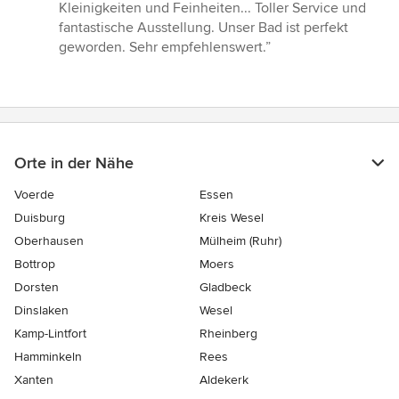
von
Kleinigkeiten und Feinheiten... Toller Service und
5
fantastische Ausstellung. Unser Bad ist perfekt
Sternen
geworden. Sehr empfehlenswert.”
Orte in der Nähe
Voerde
Essen
Duisburg
Kreis Wesel
Oberhausen
Mülheim (Ruhr)
Bottrop
Moers
Dorsten
Gladbeck
Dinslaken
Wesel
Kamp-Lintfort
Rheinberg
Hamminkeln
Rees
Xanten
Aldekerk