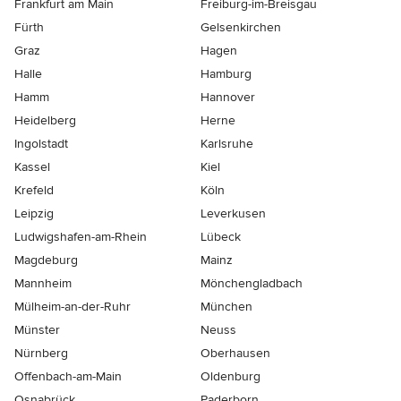
Frankfurt am Main
Freiburg-im-Breisgau
Fürth
Gelsenkirchen
Graz
Hagen
Halle
Hamburg
Hamm
Hannover
Heidelberg
Herne
Ingolstadt
Karlsruhe
Kassel
Kiel
Krefeld
Köln
Leipzig
Leverkusen
Ludwigshafen-am-Rhein
Lübeck
Magdeburg
Mainz
Mannheim
Mönchen­gladbach
Mülheim-an-der-Ruhr
München
Münster
Neuss
Nürnberg
Oberhausen
Offenbach-am-Main
Oldenburg
Osnabrück
Paderborn