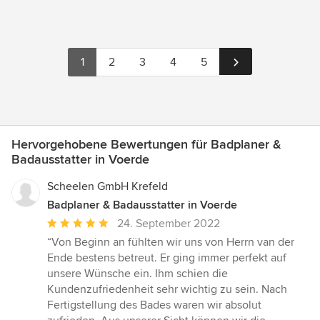
1
2
3
4
5
Hervorgehobene Bewertungen für Badplaner &
Badausstatter in Voerde
Scheelen GmbH Krefeld
Badplaner & Badausstatter in Voerde
Durchschnittliche
24. September 2022
Bewertung:
“Von Beginn an fühlten wir uns von Herrn van der
5
Ende bestens betreut. Er ging immer perfekt auf
von
unsere Wünsche ein. Ihm schien die
5
Kundenzufriedenheit sehr wichtig zu sein. Nach
Sternen
Fertigstellung des Bades waren wir absolut