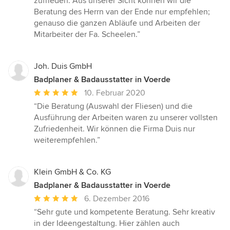
zufrieden. Aus unserer Sicht können wir die
Beratung des Herrn van der Ende nur empfehlen;
genauso die ganzen Abläufe und Arbeiten der
Mitarbeiter der Fa. Scheelen.”
Joh. Duis GmbH
Badplaner & Badausstatter in Voerde
Durchschnittliche
10. Februar 2020
Bewertung:
“Die Beratung (Auswahl der Fliesen) und die
5
Ausführung der Arbeiten waren zu unserer vollsten
von
Zufriedenheit. Wir können die Firma Duis nur
5
weiterempfehlen.”
Sternen
Klein GmbH & Co. KG
Badplaner & Badausstatter in Voerde
Durchschnittliche
6. Dezember 2016
Bewertung:
“Sehr gute und kompetente Beratung. Sehr kreativ
5
in der Ideengestaltung. Hier zählen auch