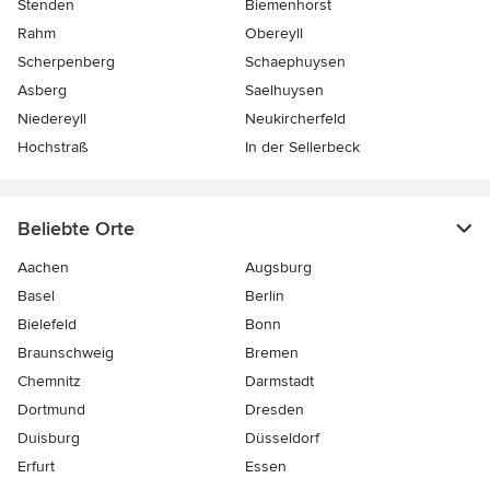
Stenden
Biemenhorst
Rahm
Obereyll
Scherpenberg
Schaephuysen
Asberg
Saelhuysen
Niedereyll
Neukircherfeld
Hochstraß
In der Sellerbeck
Beliebte Orte
Aachen
Augsburg
Basel
Berlin
Bielefeld
Bonn
Braunschweig
Bremen
Chemnitz
Darmstadt
Dortmund
Dresden
Duisburg
Düsseldorf
Erfurt
Essen