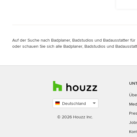
Auf der Suche nach Badplaner, Badstudios und Badausstatter für i
oder schauen Sie sich alle Badplaner, Badstudios und Badausstatt
UN
Übe
Deutschland
Med
Land
Pre
auswählen
© 2026 Houzz Inc.
Job
Kon