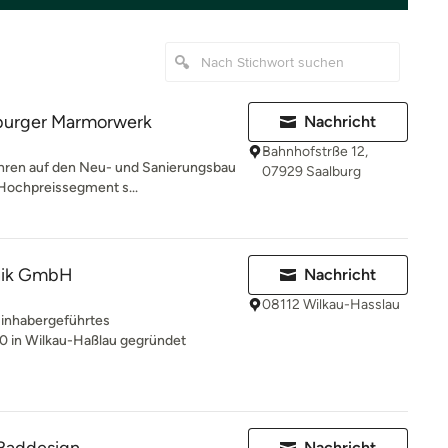
lburger Marmorwerk
Nachricht
Bahnhofstrße 12,
ahren auf den Neu- und Sanierungsbau
07929 Saalburg
 Hochpreissegment s...
nik GmbH
Nachricht
08112 Wilkau-Hasslau
, inhabergeführtes
0 in Wilkau-Haßlau gegründet
Nachricht