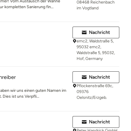
immer! Vom Austausch der Wanne
08468 Reichenbach
r kompletten Sanierung fin...
im Vogtland
Nachricht
emc2, Waldstraße 5,
95032 emc2,
Waldstraße 5, 95032,
Hof, Germany
hreiber
Nachricht
Pflockenstraße 69c,
haben wir uns einen guten Namen im
09376
Dies ist uns Verpfli...
Oelsnitz/Erzgeb.
Nachricht
Peter Handrick GmbH,