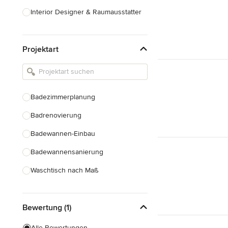
Interior Designer & Raumausstatter
Küchenplanung
Projektart
Landschaftsarchitekten
Armaturen & Sanitärbedarf
Beleuchtung
Badezimmerplanung
Einbauschränke
Badrenovierung
Alle anzeigen
Badewannen-Einbau
Badewannensanierung
Waschtisch nach Maß
Duscheinbau
Bewertung (1)
Gäste-WC Renovierung
Fugenlose Badezimmer
Alle Bewertungen