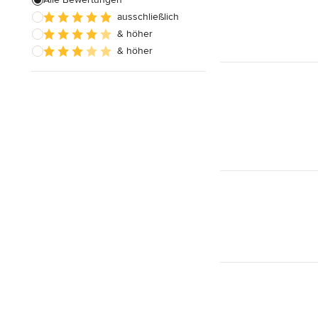
ausschließlich
Badezimmereinbau
& höher
& höher
Alle anzeigen