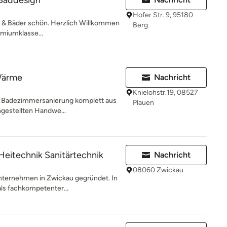
 Baddesign
Hofer Str. 9, 95180
n & Bäder schön. Herzlich Willkommen
Berg
remiumklasse...
Wärme
Nachricht
Knielohstr.19, 08527
! Badezimmersanierung komplett aus
Plauen
ngestellten Handwe...
Heitechnik Sanitärtechnik
Nachricht
08060 Zwickau
ternehmen in Zwickau gegründet. In
 als fachkompetenter...