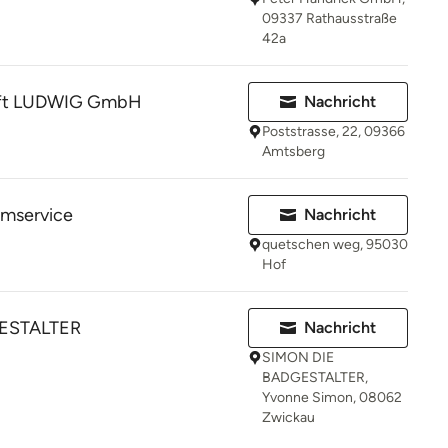
09337 Rathausstraße
42a
äft LUDWIG GmbH
Nachricht
Poststrasse, 22, 09366
Amtsberg
umservice
Nachricht
quetschen weg, 95030
Hof
ESTALTER
Nachricht
SIMON DIE
BADGESTALTER,
Yvonne Simon, 08062
Zwickau