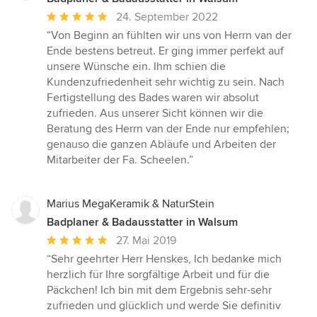
Durchschnittliche
24. September 2022
Bewertung:
“Von Beginn an fühlten wir uns von Herrn van der
5
Ende bestens betreut. Er ging immer perfekt auf
von
unsere Wünsche ein. Ihm schien die
5
Kundenzufriedenheit sehr wichtig zu sein. Nach
Sternen
Fertigstellung des Bades waren wir absolut
zufrieden. Aus unserer Sicht können wir die
Beratung des Herrn van der Ende nur empfehlen;
genauso die ganzen Abläufe und Arbeiten der
Mitarbeiter der Fa. Scheelen.”
Marius MegaKeramik & NaturStein
Badplaner & Badausstatter in Walsum
Durchschnittliche
27. Mai 2019
Bewertung:
“Sehr geehrter Herr Henskes, Ich bedanke mich
5
herzlich für Ihre sorgfältige Arbeit und für die
von
Päckchen! Ich bin mit dem Ergebnis sehr-sehr
5
zufrieden und glücklich und werde Sie definitiv