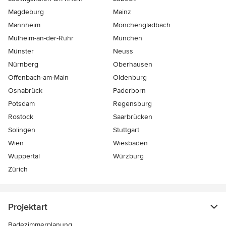
Magdeburg
Mainz
Mannheim
Mönchen­gladbach
Mülheim-an-der-Ruhr
München
Münster
Neuss
Nürnberg
Oberhausen
Offenbach-am-Main
Oldenburg
Osnabrück
Paderborn
Potsdam
Regensburg
Rostock
Saarbrücken
Solingen
Stuttgart
Wien
Wiesbaden
Wuppertal
Würzburg
Zürich
Projektart
Badezimmerplanung