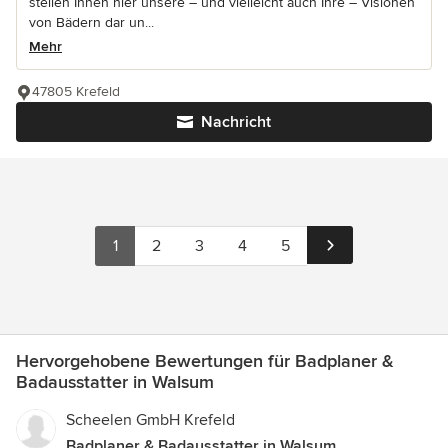
stellen Ihnen hier unsere – und vielleicht auch Ihre – Visionen
von Bädern dar un...
Mehr
47805 Krefeld
Nachricht
1
2
3
4
5
Hervorgehobene Bewertungen für Badplaner &
Badausstatter in Walsum
Scheelen GmbH Krefeld
Badplaner & Badausstatter in Walsum