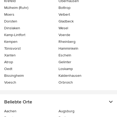
Krefeld
Oberhausen
Mülheim (Ruhr)
Bottrop
Moers
Velbert
Dorsten
Gladbeck
Dinslaken
Wesel
Kamp-Lintfort
Voerde
Kempen
Rheinberg
Tönisvorst
Hamminkeln
Xanten
Escheln
Atrop
Gelinter
Oedt
Loskamp
Bissingheim
Kaldenhausen
Voesch
Orbroich
Beliebte Orte
Aachen
Augsburg