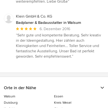
Sternen
weiterempfehlen. Liebe Grüße”
Klein GmbH & Co. KG
Badplaner & Badausstatter in Walsum
Durchschnittliche
6. Dezember 2016
Bewertung:
“Sehr gute und kompetente Beratung. Sehr kreativ
5
in der Ideengestaltung. Hier zählen auch
von
Kleinigkeiten und Feinheiten... Toller Service und
5
fantastische Ausstellung. Unser Bad ist perfekt
Sternen
geworden. Sehr empfehlenswert.”
Orte in der Nähe
Walsum
Essen
Duisburg
Kreis Wesel