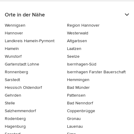
Orte in der Nähe
Wennigsen
Region Hannover
Hannover
Westerwald
Landkreis Hameln-Pyrmont
Altgarbsen
Hameln
Laatzen
Wunstorf
Seelze
Gartenstadt Lohne
Isernhagen-Süd
Ronnenberg
Isernhagen Farster Bauerschaft
Sarstedt
Hemmingen
Hessisch Oldendorf
Bad Münder
Gehrden
Pattensen
Stelle
Bad Nenndorf
Salzhemmendorf
Coppenbrügge
Rodenberg
Gronau
Hagenburg
Lauenau