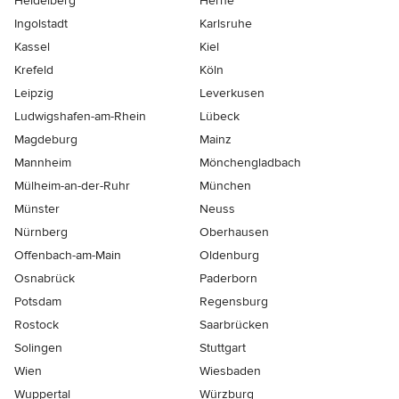
Heidelberg
Herne
Ingolstadt
Karlsruhe
Kassel
Kiel
Krefeld
Köln
Leipzig
Leverkusen
Ludwigshafen-am-Rhein
Lübeck
Magdeburg
Mainz
Mannheim
Mönchen­gladbach
Mülheim-an-der-Ruhr
München
Münster
Neuss
Nürnberg
Oberhausen
Offenbach-am-Main
Oldenburg
Osnabrück
Paderborn
Potsdam
Regensburg
Rostock
Saarbrücken
Solingen
Stuttgart
Wien
Wiesbaden
Wuppertal
Würzburg