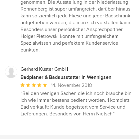
Sternen
genommen. Die Ausstellung in der Niederlassung
Ronnenberg ist super umfangreich, darüber hinaus
kann so ziemlich jede Fliese und jeder Badschrank
aufgetrieben werden, die man sich vorstellen kann.
Besonders unser persönlicher Ansprechpartner
Holger Pietrowski konnte mit umfangreichem
Spezialwissen und perfektem Kundenservice
punkten.”
Gerhard Küster GmbH
Badplaner & Badausstatter in Wennigsen
Durchschnittliche
14. November 2018
Bewertung:
“Bei den wenigen Sachen die ich noch brauche bin
5
ich wie immer bestens bedient worden. 1 komplett
von
Bad verkauft: Kunde begeistert vom Service und
5
Lieferungen. Besonders von Herrn Nietsch”
Sternen