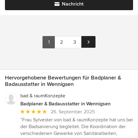
Nachricht
1
2
3
Hervorgehobene Bewertungen für Badplaner &
Badausstatter in Wennigsen
bad & raumKonzepte
Badplaner & Badausstatter in Wennigsen
Durchschnittliche
26. September 2025
Bewertung:
“Frau Sylvester von bad & raumKonzepte hat uns bei
5
der Badsanierung begleitet. Die Koordination der
von
verschiedenen Gewerke von Sanitärarbeiten,