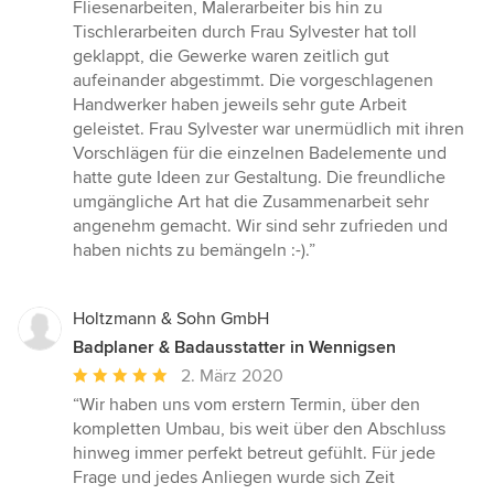
5
Fliesenarbeiten, Malerarbeiter bis hin zu
Sternen
Tischlerarbeiten durch Frau Sylvester hat toll
geklappt, die Gewerke waren zeitlich gut
aufeinander abgestimmt. Die vorgeschlagenen
Handwerker haben jeweils sehr gute Arbeit
geleistet. Frau Sylvester war unermüdlich mit ihren
Vorschlägen für die einzelnen Badelemente und
hatte gute Ideen zur Gestaltung. Die freundliche
umgängliche Art hat die Zusammenarbeit sehr
angenehm gemacht. Wir sind sehr zufrieden und
haben nichts zu bemängeln :-).”
Holtzmann & Sohn GmbH
Badplaner & Badausstatter in Wennigsen
Durchschnittliche
2. März 2020
Bewertung:
“Wir haben uns vom erstern Termin, über den
5
kompletten Umbau, bis weit über den Abschluss
von
hinweg immer perfekt betreut gefühlt. Für jede
5
Frage und jedes Anliegen wurde sich Zeit