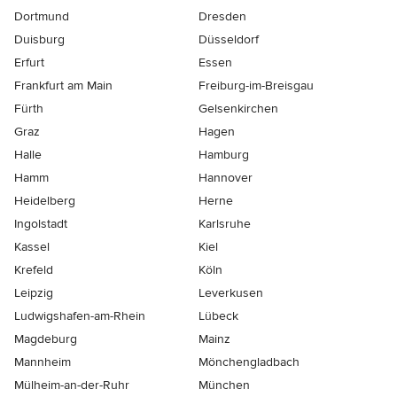
Dortmund
Dresden
Duisburg
Düsseldorf
Erfurt
Essen
Frankfurt am Main
Freiburg-im-Breisgau
Fürth
Gelsenkirchen
Graz
Hagen
Halle
Hamburg
Hamm
Hannover
Heidelberg
Herne
Ingolstadt
Karlsruhe
Kassel
Kiel
Krefeld
Köln
Leipzig
Leverkusen
Ludwigshafen-am-Rhein
Lübeck
Magdeburg
Mainz
Mannheim
Mönchen­gladbach
Mülheim-an-der-Ruhr
München