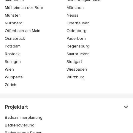
Mülheim-an-der-Ruhr
München
Münster
Neuss
Nürnberg
Oberhausen
Offenbach-am-Main
Oldenburg
Osnabrück
Paderborn
Potsdam
Regensburg
Rostock
Saarbrücken
Solingen
Stuttgart
Wien
Wiesbaden
Wuppertal
Würzburg
Zürich
Projektart
Badezimmerplanung
Badrenovierung
Badewannen-Einbau