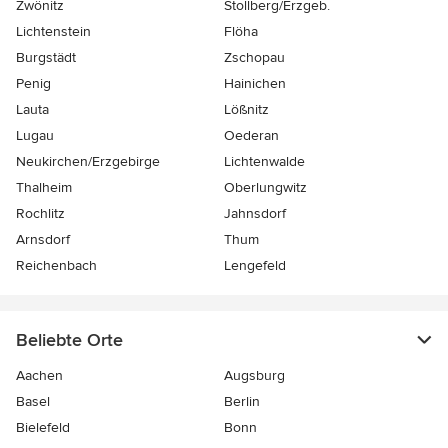
Zwönitz
Stollberg/Erzgeb.
Lichtenstein
Flöha
Burgstädt
Zschopau
Penig
Hainichen
Lauta
Lößnitz
Lugau
Oederan
Neukirchen/Erzgebirge
Lichtenwalde
Thalheim
Oberlungwitz
Rochlitz
Jahnsdorf
Arnsdorf
Thum
Reichenbach
Lengefeld
Beliebte Orte
Aachen
Augsburg
Basel
Berlin
Bielefeld
Bonn