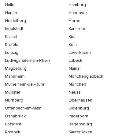
Halle
Hamburg
Hamm
Hannover
Heidelberg
Herne
Ingolstadt
Karlsruhe
Kassel
Kiel
Krefeld
Köln
Leipzig
Leverkusen
Ludwigshafen-am-Rhein
Lübeck
Magdeburg
Mainz
Mannheim
Mönchen­gladbach
Mülheim-an-der-Ruhr
München
Münster
Neuss
Nürnberg
Oberhausen
Offenbach-am-Main
Oldenburg
Osnabrück
Paderborn
Potsdam
Regensburg
Rostock
Saarbrücken