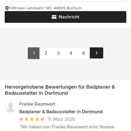
Hiltroper Landwehr 143, 44805 Bochum
Nachricht
1
2
3
4
8
Hervorgehobene Bewertungen für Badplaner &
Badausstatter in Dortmund
Franke Raumwert
Badplaner & Badausstatter in Dortmund
Durchschnittliche
11. März 2026
Bewertung:
“Wir haben von Franke Raumwert eine Terasse