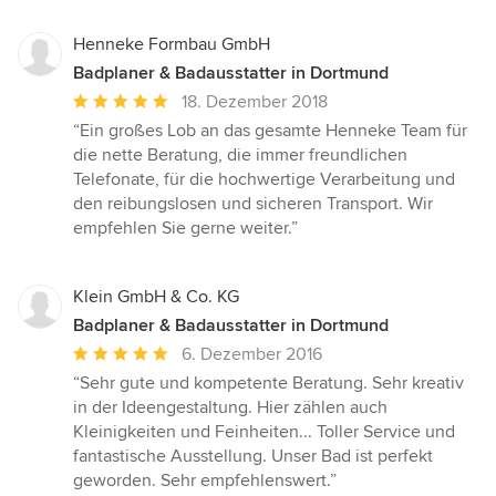
Henneke Formbau GmbH
Badplaner & Badausstatter in Dortmund
Durchschnittliche
18. Dezember 2018
Bewertung:
“Ein großes Lob an das gesamte Henneke Team für
5
die nette Beratung, die immer freundlichen
von
Telefonate, für die hochwertige Verarbeitung und
5
den reibungslosen und sicheren Transport. Wir
Sternen
empfehlen Sie gerne weiter.”
Klein GmbH & Co. KG
Badplaner & Badausstatter in Dortmund
Durchschnittliche
6. Dezember 2016
Bewertung:
“Sehr gute und kompetente Beratung. Sehr kreativ
5
in der Ideengestaltung. Hier zählen auch
von
Kleinigkeiten und Feinheiten... Toller Service und
5
fantastische Ausstellung. Unser Bad ist perfekt
Sternen
geworden. Sehr empfehlenswert.”