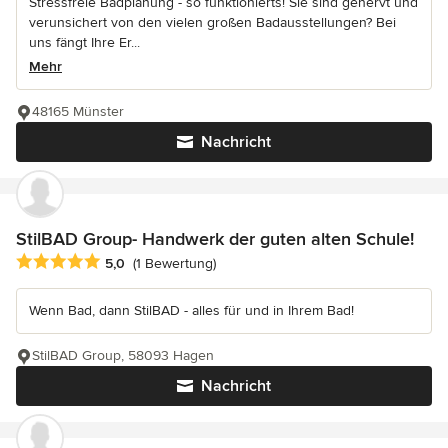
Stressfreie Badplanung - so funktionierts! Sie sind genervt und
verunsichert von den vielen großen Badausstellungen? Bei
uns fängt Ihre Er...
Mehr
48165 Münster
Nachricht
StilBAD Group- Handwerk der guten alten Schule!
Durchschnittliche Bewertung: 5 von 5 Sternen
5,0
(1 Bewertung)
Wenn Bad, dann StilBAD - alles für und in Ihrem Bad!
StilBAD Group, 58093 Hagen
Nachricht