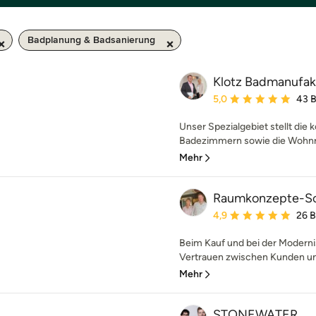
Badplanung & Badsanierung
Klotz Badmanufa
Durchschnittliche Bewe
5,0
43 
Unser Spezialgebiet stellt die
Badezimmern sowie die Wohnra
Mehr
Raumkonzepte-Sc
Durchschnittliche Bewe
4,9
26 
Beim Kauf und bei der Moderni
Vertrauen zwischen Kunden und
Mehr
STONEWATER