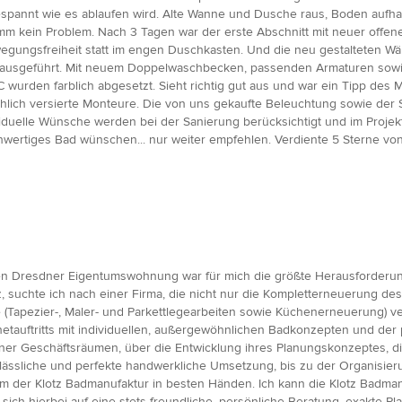
spannt wie es ablaufen wird. Alte Wanne und Dusche raus, Boden aufhac
mm kein Problem. Nach 3 Tagen war der erste Abschnitt mit neuer off
egungsfreiheit statt im engen Duschkasten. Und die neu gestalteten Wän
g ausgeführt. Mit neuem Doppelwaschbecken, passenden Armaturen sowi
rden farblich abgesetzt. Sieht richtig gut aus und war ein Tipp des M
achlich versierte Monteure. Die von uns gekaufte Beleuchtung sowie der
viduelle Wünsche werden bei der Sanierung berücksichtigt und im Proje
ochwertiges Bad wünschen... nur weiter empfehlen. Verdiente 5 Sterne v
alten Dresdner Eigentumswohnung war für mich die größte Herausforderu
, suchte ich nach einer Firma, die nicht nur die Kompletterneuerung 
Tapezier-, Maler- und Parkettlegearbeiten sowie Küchenerneuerung) ve
etauftritts mit individuellen, außergewöhnlichen Badkonzepten und de
sdner Geschäftsräumen, über die Entwicklung ihres Planungskonzeptes,
rlässliche und perfekte handwerkliche Umsetzung, bis zu der Organisie
 der Klotz Badmanufaktur in besten Händen. Ich kann die Klotz Badmanu
ich hierbei auf eine stets freundliche, persönliche Beratung, exakte P