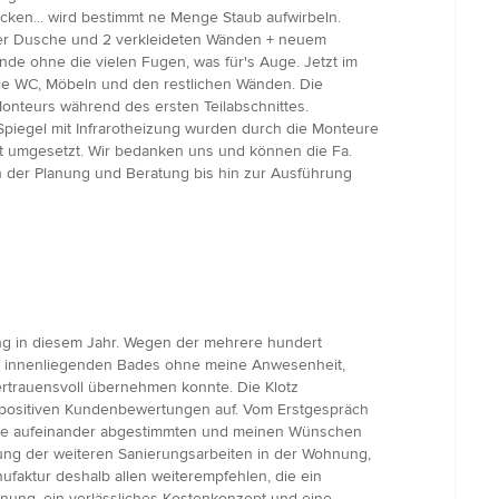
ken... wird bestimmt ne Menge Staub aufwirbeln.
ener Dusche und 2 verkleideten Wänden + neuem
de ohne die vielen Fugen, was für's Auge. Jetzt im
e WC, Möbeln und den restlichen Wänden. Die
onteurs während des ersten Teilabschnittes.
 Spiegel mit Infrarotheizung wurden durch die Monteure
kt umgesetzt. Wir bedanken uns und können die Fa.
on der Planung und Beratung bis hin zur Ausführung
ng in diesem Jahr. Wegen der mehrere hundert
des innenliegenden Bades ohne meine Anwesenheit,
rtrauensvoll übernehmen konnte. Die Klotz
r positiven Kundenbewertungen auf. Vom Erstgespräch
 die aufeinander abgestimmten und meinen Wünschen
rung der weiteren Sanierungsarbeiten in der Wohnung,
faktur deshalb allen weiterempfehlen, die ein
lanung, ein verlässliches Kostenkonzept und eine