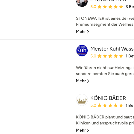
Durchschnittliche Bewe
5,0
3 B
STONEWATER ist eines der w
Premiumsegment der Wellness- 
Mehr
Meister Kühl Wa
Durchschnittliche Bewe
5,0
1 B
Wir führen nicht nur Heizungsi
sondern beraten Sie auch gern
Mehr
KÖNIG BÄDER
Durchschnittliche Bewe
5,0
1 B
KÖNIG BÄDER plant und baut a
Kliniken und anspruchsvolle pri
Mehr