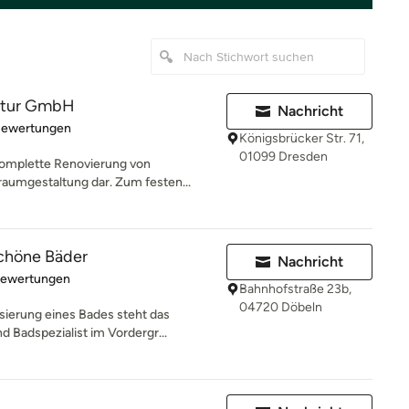
ktur GmbH
Nachricht
rtung: 5 von 5 Sternen
Bewertungen
Königsbrücker Str. 71,
01099 Dresden
 komplette Renovierung von
umgestaltung dar. Zum festen...
höne Bäder
Nachricht
rtung: 4.9 von 5 Sternen
Bewertungen
Bahnhofstraße 23b,
04720 Döbeln
sierung eines Bades steht das
 Badspezialist im Vordergr...