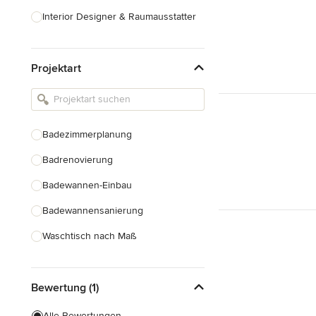
Interior Designer & Raumausstatter
Küchenplanung
Projektart
Landschaftsarchitekten
Armaturen & Sanitärbedarf
Beleuchtung
Badezimmerplanung
Einbauschränke
Badrenovierung
Alle anzeigen
Badewannen-Einbau
Badewannensanierung
Waschtisch nach Maß
Duscheinbau
Bewertung (1)
Gäste-WC Renovierung
Fugenlose Badezimmer
Alle Bewertungen