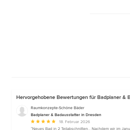
Hervorgehobene Bewertungen für Badplaner & B
Raumkonzepte-Schöne Bäder
Badplaner & Badausstatter in Dresden
Durchschnittliche
18. Februar 2026
Bewertung:
“Neues Bad in 2 Teilabschnitten... Nachdem wir im Ja