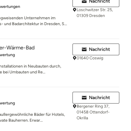
Nachricht
rtung: 5 von 5 Sternen
ewertungen
Loschwitzer Str. 25,
01309 Dresden
egweisenden Unternehmen im
und Badarchitektur in Dresden, S...
sser-Wärme-Bad
Nachricht
rtung: 5 von 5 Sternen
ewertung
01640 Coswig
nstallationen in Neubauten durch,
e bei Umbauten und Re...
Nachricht
rtung: 5 von 5 Sternen
ewertung
Bergener Ring 37,
01458 Ottendorf-
ußergewöhnliche Bäder für Hotels,
Okrilla
vate Bauherren. Erwar...