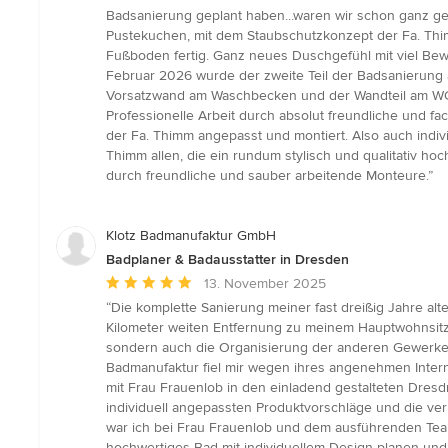
5
Badsanierung geplant haben...waren wir schon ganz ge
von
Pustekuchen, mit dem Staubschutzkonzept der Fa. Thi
5
Fußboden fertig. Ganz neues Duschgefühl mit viel Bew
Sternen
Februar 2026 wurde der zweite Teil der Badsanierun
Vorsatzwand am Waschbecken und der Wandteil am WC wu
Professionelle Arbeit durch absolut freundliche und f
der Fa. Thimm angepasst und montiert. Also auch indi
Thimm allen, die ein rundum stylisch und qualitativ h
durch freundliche und sauber arbeitende Monteure.”
Klotz Badmanufaktur GmbH
Badplaner & Badausstatter in Dresden
Durchschnittliche
13. November 2025
Bewertung:
“Die komplette Sanierung meiner fast dreißig Jahre 
5
Kilometer weiten Entfernung zu meinem Hauptwohnsitz
von
sondern auch die Organisierung der anderen Gewerke (
5
Badmanufaktur fiel mir wegen ihres angenehmen Intern
Sternen
mit Frau Frauenlob in den einladend gestalteten Dre
individuell angepassten Produktvorschläge und die ve
war ich bei Frau Frauenlob und dem ausführenden Team
hochwertiges Bad mit individuellem Design planen und s