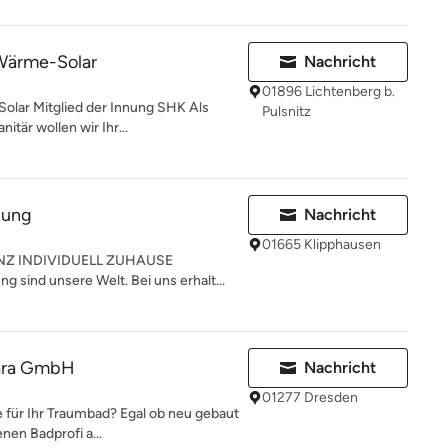
Wärme-Solar
Nachricht
01896 Lichtenberg b.
lar Mitglied der Innung SHK Als
Pulsnitz
itär wollen wir Ihr...
zung
Nachricht
01665 Klipphausen
NZ INDIVIDUELL ZUHAUSE
ind unsere Welt. Bei uns erhalt...
kara GmbH
Nachricht
01277 Dresden
 für Ihr Traumbad? Egal ob neu gebaut
enen Badprofi a...