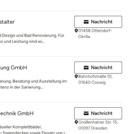
stalter
Nachricht
01458 Ottendorf-
ad Design und Bad Renovierung. Für
Okrilla
und Leistung sind wi...
izung GmbH
Nachricht
Bahnhofstraße 10,
anung, Beratung und Ausstellung im
01640 Coswig
enz in der Sanierung...
ärtechnik GmbH
Nachricht
Großenhainer Str. 15,
dueller Komplettbäder,
01097 Dresden
-Spanndecken sowie Einsatz von i...