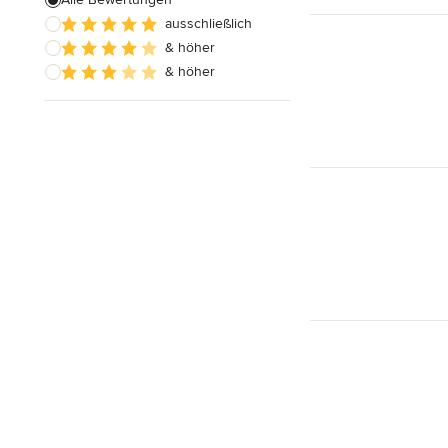
ausschließlich
Badezimmereinbau
& höher
& höher
Alle anzeigen