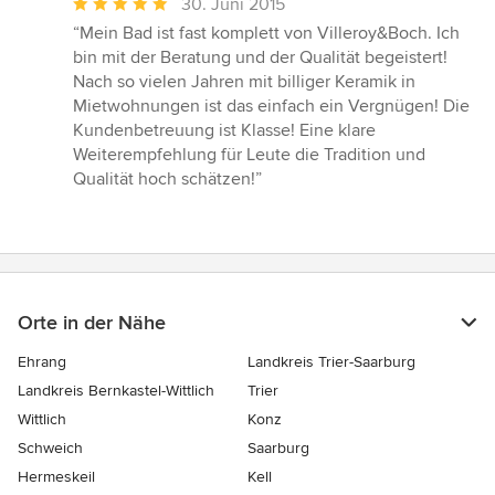
Durchschnittliche
30. Juni 2015
Bewertung:
“Mein Bad ist fast komplett von Villeroy&Boch. Ich
5
bin mit der Beratung und der Qualität begeistert!
von
Nach so vielen Jahren mit billiger Keramik in
5
Mietwohnungen ist das einfach ein Vergnügen! Die
Sternen
Kundenbetreuung ist Klasse! Eine klare
Weiterempfehlung für Leute die Tradition und
Qualität hoch schätzen!”
Orte in der Nähe
Ehrang
Landkreis Trier-Saarburg
Landkreis Bernkastel-Wittlich
Trier
Wittlich
Konz
Schweich
Saarburg
Hermeskeil
Kell