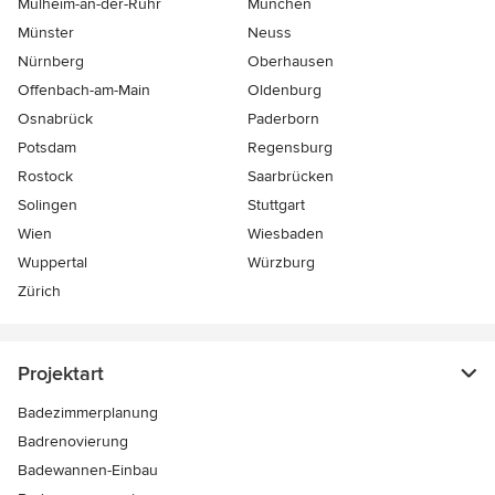
Mülheim-an-der-Ruhr
München
Münster
Neuss
Nürnberg
Oberhausen
Offenbach-am-Main
Oldenburg
Osnabrück
Paderborn
Potsdam
Regensburg
Rostock
Saarbrücken
Solingen
Stuttgart
Wien
Wiesbaden
Wuppertal
Würzburg
Zürich
Projektart
Badezimmerplanung
Badrenovierung
Badewannen-Einbau