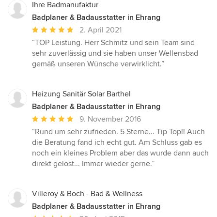
Ihre Badmanufaktur
Badplaner & Badausstatter in Ehrang
Durchschnittliche
2. April 2021
Bewertung:
“TOP Leistung. Herr Schmitz und sein Team sind
5
sehr zuverlässig und sie haben unser Wellensbad
von
gemäß unseren Wünsche verwirklicht.”
5
Sternen
Heizung Sanitär Solar Barthel
Badplaner & Badausstatter in Ehrang
Durchschnittliche
9. November 2016
Bewertung:
“Rund um sehr zufrieden. 5 Sterne... Tip Top!! Auch
5
die Beratung fand ich echt gut. Am Schluss gab es
von
noch ein kleines Problem aber das wurde dann auch
5
direkt gelöst... Immer wieder gerne.”
Sternen
Villeroy & Boch - Bad & Wellness
Badplaner & Badausstatter in Ehrang