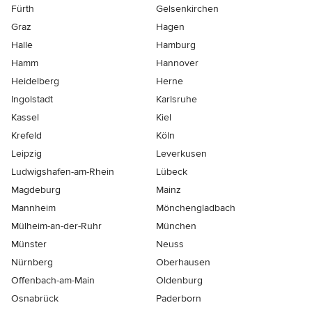
Fürth
Gelsenkirchen
Graz
Hagen
Halle
Hamburg
Hamm
Hannover
Heidelberg
Herne
Ingolstadt
Karlsruhe
Kassel
Kiel
Krefeld
Köln
Leipzig
Leverkusen
Ludwigshafen-am-Rhein
Lübeck
Magdeburg
Mainz
Mannheim
Mönchen­gladbach
Mülheim-an-der-Ruhr
München
Münster
Neuss
Nürnberg
Oberhausen
Offenbach-am-Main
Oldenburg
Osnabrück
Paderborn