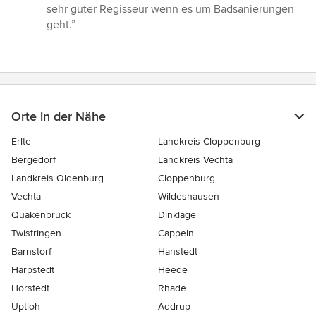
5
sehr guter Regisseur wenn es um Badsanierungen
Sternen
geht.”
Orte in der Nähe
Erlte
Landkreis Cloppenburg
Bergedorf
Landkreis Vechta
Landkreis Oldenburg
Cloppenburg
Vechta
Wildeshausen
Quakenbrück
Dinklage
Twistringen
Cappeln
Barnstorf
Hanstedt
Harpstedt
Heede
Horstedt
Rhade
Uptloh
Addrup