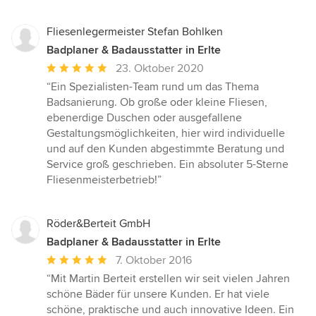
Fliesenlegermeister Stefan Bohlken
Badplaner & Badausstatter in Erlte
Durchschnittliche
23. Oktober 2020
Bewertung:
“Ein Spezialisten-Team rund um das Thema
5
Badsanierung. Ob große oder kleine Fliesen,
von
ebenerdige Duschen oder ausgefallene
5
Gestaltungsmöglichkeiten, hier wird individuelle
Sternen
und auf den Kunden abgestimmte Beratung und
Service groß geschrieben. Ein absoluter 5-Sterne
Fliesenmeisterbetrieb!”
Röder&Berteit GmbH
Badplaner & Badausstatter in Erlte
Durchschnittliche
7. Oktober 2016
Bewertung:
“Mit Martin Berteit erstellen wir seit vielen Jahren
5
schöne Bäder für unsere Kunden. Er hat viele
von
schöne, praktische und auch innovative Ideen. Ein