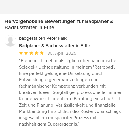
Hervorgehobene Bewertungen für Badplaner &
Badausstatter in Erlte
badgestalten Peter Falk
Badplaner & Badausstatter in Erlte
Durchschnittliche
30. April 2025
Bewertung:
“Freue mich mehrmals täglich über harmonische
5
Spiegel-/ Lichtgestaltung in meinem "Retrobad".
von
Eine perfekt gelungene Umsetzung durch
5
Entwicklung eigener Vorstellungen und
Sternen
fachmännischer Kompetenz verbunden mit
kreativen Ideen. Sorgfältige, professionelle , immer
Kundenwunsch orientierte Beratung einschließlich
Zeit und Planung. Verlässlichkeit und finanzielle
Punktlandung hinsichtlich des Kostenvoranschlags,
insgesamt ein entspannter Prozess mit
nachhaltigem Superergebnis.”