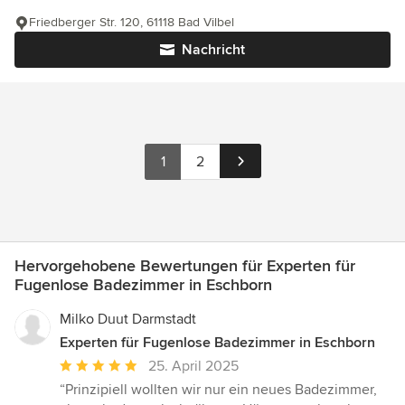
Friedberger Str. 120, 61118 Bad Vilbel
Nachricht
1
2
Hervorgehobene Bewertungen für Experten für
Fugenlose Badezimmer in Eschborn
Milko Duut Darmstadt
Experten für Fugenlose Badezimmer in Eschborn
Durchschnittliche
25. April 2025
Bewertung:
“Prinzipiell wollten wir nur ein neues Badezimmer,
5