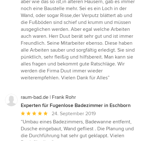
aber wie das so ist,in älteren Häusern, gab es immer
von
noch eine Baustelle mehr. Sei es ein Loch in der
5
Wand, oder sogar Risse,der Verputz blättert ab und
Sternen
die Fußböden sind schief und krumm und müssen
ausgeglichen werden. Aber egal welche Arbeiten
auch waren. Herr Duut berät sehr gut und ist immer
Freundlich. Seine Mitarbeiter ebenso. Diese haben
alle Arbeiten sauber und sorgfältig erledigt. Sie sind
pünktlich, sehr fleißig und hilfsbereit. Man kann sie
alles fragen und bekommt gute Ratschläge. Wir
werden die Firma Duut immer wieder
weiterempfehlen. Vielen Dank für Alles”
raum-bad.de | Frank Rohr
Experten für Fugenlose Badezimmer in Eschborn
Durchschnittliche
24. September 2019
Bewertung:
“Umbau eines Badezimmers, Badewanne entfernt,
5
Dusche eingebaut, Wand gefliest . Die Planung und
von
die Durchführung hat sehr gut geklappt. Vielen
5