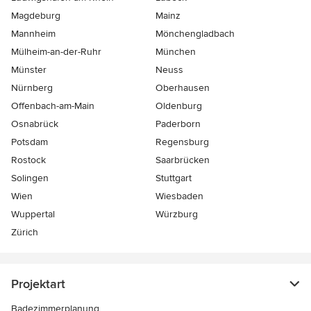
Magdeburg
Mainz
Mannheim
Mönchen­gladbach
Mülheim-an-der-Ruhr
München
Münster
Neuss
Nürnberg
Oberhausen
Offenbach-am-Main
Oldenburg
Osnabrück
Paderborn
Potsdam
Regensburg
Rostock
Saarbrücken
Solingen
Stuttgart
Wien
Wiesbaden
Wuppertal
Würzburg
Zürich
Projektart
Badezimmerplanung