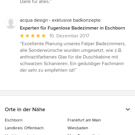
Dank für alles.”
Sternen
acqua design - exklusive badkonzepte
Experten für Fugenlose Badezimmer in Eschborn
Durchschnittliche
10. Dezember 2017
Bewertung:
“Exzellente Planung unseres Falper Badezimmers,
5
alle Sonderwünsche wurden umgesetzt, wie z.B.
von
anthrazitfarbenes Glas für die Duschkabine mit
5
schwarzen Schanieren. Ein geduldiger Fachmann
Sternen
der sehr zu empfehlen ist!”
Orte in der Nähe
Eschborn
Frankfurt am Main
Landkreis Offenbach
Wiesbaden