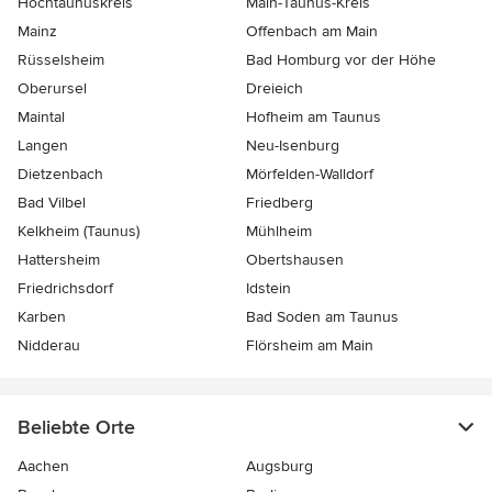
Hochtaunuskreis
Main-Taunus-Kreis
Mainz
Offenbach am Main
Rüsselsheim
Bad Homburg vor der Höhe
Oberursel
Dreieich
Maintal
Hofheim am Taunus
Langen
Neu-Isenburg
Dietzenbach
Mörfelden-Walldorf
Bad Vilbel
Friedberg
Kelkheim (Taunus)
Mühlheim
Hattersheim
Obertshausen
Friedrichsdorf
Idstein
Karben
Bad Soden am Taunus
Nidderau
Flörsheim am Main
Beliebte Orte
Aachen
Augsburg