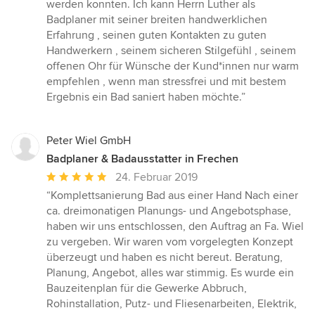
werden konnten. Ich kann Herrn Luther als
Badplaner mit seiner breiten handwerklichen
Erfahrung , seinen guten Kontakten zu guten
Handwerkern , seinem sicheren Stilgefühl , seinem
offenen Ohr für Wünsche der Kund*innen nur warm
empfehlen , wenn man stressfrei und mit bestem
Ergebnis ein Bad saniert haben möchte.”
Peter Wiel GmbH
Badplaner & Badausstatter in Frechen
Durchschnittliche
24. Februar 2019
Bewertung:
“Komplettsanierung Bad aus einer Hand Nach einer
5
ca. dreimonatigen Planungs- und Angebotsphase,
von
haben wir uns entschlossen, den Auftrag an Fa. Wiel
5
zu vergeben. Wir waren vom vorgelegten Konzept
Sternen
überzeugt und haben es nicht bereut. Beratung,
Planung, Angebot, alles war stimmig. Es wurde ein
Bauzeitenplan für die Gewerke Abbruch,
Rohinstallation, Putz- und Fliesenarbeiten, Elektrik,