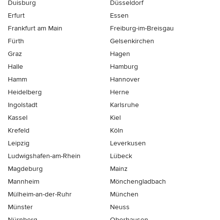
Duisburg
Düsseldorf
Erfurt
Essen
Frankfurt am Main
Freiburg-im-Breisgau
Fürth
Gelsenkirchen
Graz
Hagen
Halle
Hamburg
Hamm
Hannover
Heidelberg
Herne
Ingolstadt
Karlsruhe
Kassel
Kiel
Krefeld
Köln
Leipzig
Leverkusen
Ludwigshafen-am-Rhein
Lübeck
Magdeburg
Mainz
Mannheim
Mönchen­gladbach
Mülheim-an-der-Ruhr
München
Münster
Neuss
Nürnberg
Oberhausen