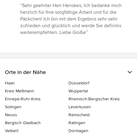
Bewertung:
“Sehr geehrter Herr Henskes, Ich bedanke mich
5
herzlich für Ihre sorgfältige Arbeit und für die
von
Päckchen! Ich bin mit dem Ergebnis sehr-sehr
5
zufrieden und glücklich und werde Sie definitiv
Sternen
weiterempfehlen. Liebe Grüße”
Orte in der Nähe
Haan
Düsseldorf
Kreis Mettmann
Wuppertal
Ennepe-Ruhr-Kreis
Rheinisch-Bergischer Kreis
Solingen
Leverkusen
Neuss
Remscheid
Bergisch Gladbach
Ratingen
Velbert
Dormagen