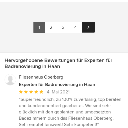
1
2
3
4
Hervorgehobene Bewertungen für Experten für
Badrenovierung in Haan
Fliesenhaus Oberberg
Experten für Badrenovierung in Haan
Durchschnittliche
4. Mai 2021
Bewertung:
“Super freundlich, zu 100% zuverlässig, top beraten
5
und kundenorientiert gearbeitet. Wir sind sehr
von
glücklich mit den geplanten und umgesetzten
5
Badezimmern durch das Fliesenhaus Oberberg.
Sternen
Sehr empfehlenswert! Sehr kompetent!”