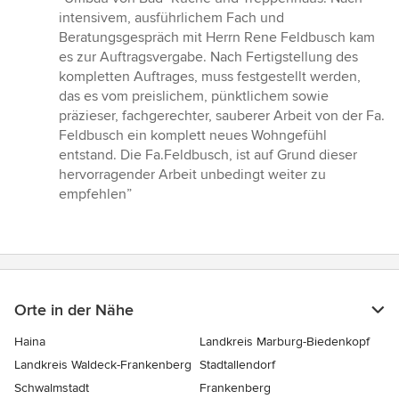
5
intensivem, ausführlichem Fach und
von
Beratungsgespräch mit Herrn Rene Feldbusch kam
5
es zur Auftragsvergabe. Nach Fertigstellung des
Sternen
kompletten Auftrages, muss festgestellt werden,
das es vom preislichem, pünktlichem sowie
präzieser, fachgerechter, sauberer Arbeit von der Fa.
Feldbusch ein komplett neues Wohngefühl
entstand. Die Fa.Feldbusch, ist auf Grund dieser
hervorragender Arbeit unbedingt weiter zu
empfehlen”
Orte in der Nähe
Haina
Landkreis Marburg-Biedenkopf
Landkreis Waldeck-Frankenberg
Stadtallendorf
Schwalmstadt
Frankenberg