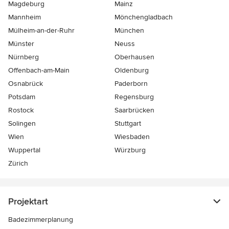
Magdeburg
Mainz
Mannheim
Mönchen­gladbach
Mülheim-an-der-Ruhr
München
Münster
Neuss
Nürnberg
Oberhausen
Offenbach-am-Main
Oldenburg
Osnabrück
Paderborn
Potsdam
Regensburg
Rostock
Saarbrücken
Solingen
Stuttgart
Wien
Wiesbaden
Wuppertal
Würzburg
Zürich
Projektart
Badezimmerplanung