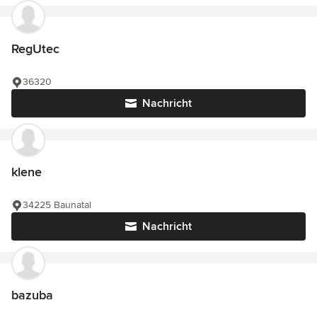
RegUtec
36320
Nachricht
klene
34225 Baunatal
Nachricht
bazuba