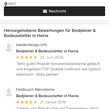
34117
Nachricht
Hervorgehobene Bewertungen für Badplaner &
Badausstatter in Haina
baederdesign.info
Badplaner & Badausstatter in Haina
Durchschnittliche
23. Juni 2026
Bewertung:
“Sehr gutes Produkt Seniorenbadewanne gekauft
5
und eingebaut TOP Qualität Lieferzeit war typisch
von
italienisch . Alles perfekt”
5
Sternen
Feldbusch Natursteine
Badplaner & Badausstatter in Haina
Durchschnittliche
21. Januar 2018
Bewertung:
“Umbau von Bad -Küche und Treppenhaus: Nach