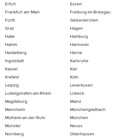
Erfurt
Essen
Frankfurt am Main
Freiburg-im-Breisgau
Fürth
Gelsenkirchen
Graz
Hagen
Halle
Hamburg
Hamm
Hannover
Heidelberg
Herne
Ingolstadt
Karlsruhe
Kassel
Kiel
Krefeld
Köln
Leipzig
Leverkusen
Ludwigshafen-am-Rhein
Lübeck
Magdeburg
Mainz
Mannheim
Mönchen­gladbach
Mülheim-an-der-Ruhr
München
Münster
Neuss
Nürnberg
Oberhausen