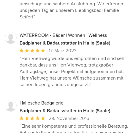
umsichtige und saubere Ausführung. Wir erfreuen
uns jeden Tag an unserem Lieblingsbad! Familie
Seifert”
WATERROOM - Bäder | Wohnen | Wellness
Badplaner & Badausstatter in Halle (Saale)
Durchschnittliche
17. März 2023
Bewertung:
“Herr Viehweg wurde uns empfohlen und sind sehr
5
dankbar, dass uns Herr Viehweg, trotz großer
von
Auftragslage, unser Projekt mit aufgenommen hat.
5
Herr Viehweg hat unsere Wünsche zusammen mit
Sternen
seinen Ideen grandios umgesetzt.”
Hallesche Badgalerie
Badplaner & Badausstatter in Halle (Saale)
Durchschnittliche
29. November 2016
Bewertung:
“Eine sehr kompetente und professionelle Beratung.
5
Sehr gute Konditionen zu top Preisen. Eine reiche