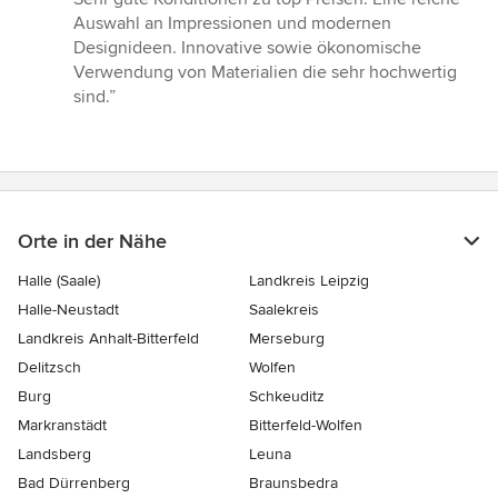
von
Auswahl an Impressionen und modernen
5
Designideen. Innovative sowie ökonomische
Sternen
Verwendung von Materialien die sehr hochwertig
sind.”
Orte in der Nähe
Halle (Saale)
Landkreis Leipzig
Halle-Neustadt
Saalekreis
Landkreis Anhalt-Bitterfeld
Merseburg
Delitzsch
Wolfen
Burg
Schkeuditz
Markranstädt
Bitterfeld-Wolfen
Landsberg
Leuna
Bad Dürrenberg
Braunsbedra