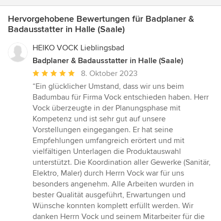
Hervorgehobene Bewertungen für Badplaner &
Badausstatter in Halle (Saale)
HEIKO VOCK Lieblingsbad
Badplaner & Badausstatter in Halle (Saale)
Durchschnittliche
8. Oktober 2023
Bewertung:
“Ein glücklicher Umstand, dass wir uns beim
5
Badumbau für Firma Vock entschieden haben. Herr
von
Vock überzeugte in der Planungsphase mit
5
Kompetenz und ist sehr gut auf unsere
Sternen
Vorstellungen eingegangen. Er hat seine
Empfehlungen umfangreich erörtert und mit
vielfältigen Unterlagen die Produktauswahl
unterstützt. Die Koordination aller Gewerke (Sanitär,
Elektro, Maler) durch Herrn Vock war für uns
besonders angenehm. Alle Arbeiten wurden in
bester Qualität ausgeführt, Erwartungen und
Wünsche konnten komplett erfüllt werden. Wir
danken Herrn Vock und seinem Mitarbeiter für die