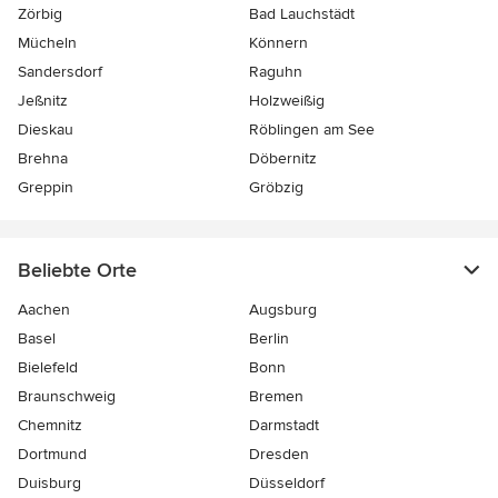
Zörbig
Bad Lauchstädt
Mücheln
Könnern
Sandersdorf
Raguhn
Jeßnitz
Holzweißig
Dieskau
Röblingen am See
Brehna
Döbernitz
Greppin
Gröbzig
Beliebte Orte
Aachen
Augsburg
Basel
Berlin
Bielefeld
Bonn
Braunschweig
Bremen
Chemnitz
Darmstadt
Dortmund
Dresden
Duisburg
Düsseldorf